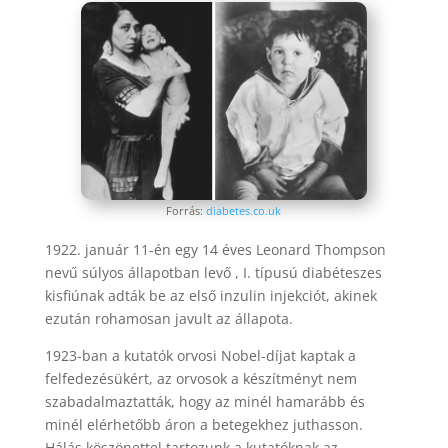
Forrás:
diabetes.co.uk
1922. január 11-én egy 14 éves Leonard Thompson
nevű súlyos állapotban levő , I. típusú diabéteszes
kisfiúnak adták be az első inzulin injekciót, akinek
ezután rohamosan javult az állapota.
1923-ban a kutatók orvosi Nobel-díjat kaptak a
felfedezésükért, az orvosok a készítményt nem
szabadalmaztatták, hogy az minél hamarább és
minél elérhetőbb áron a betegekhez juthasson.
Hálás köszönettel tartozunk a kutatóknak az