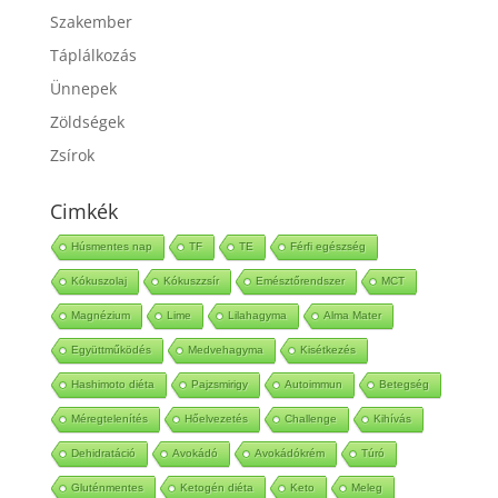
Szakember
Táplálkozás
Ünnepek
Zöldségek
Zsírok
Cimkék
Húsmentes nap
TF
TE
Férfi egészség
Kókuszolaj
Kókuszzsír
Emésztőrendszer
MCT
Magnézium
Lime
Lilahagyma
Alma Mater
Együttműködés
Medvehagyma
Kisétkezés
Hashimoto diéta
Pajzsmirigy
Autoimmun
Betegség
Méregtelenítés
Hőelvezetés
Challenge
Kihívás
Dehidratáció
Avokádó
Avokádókrém
Túró
Gluténmentes
Ketogén diéta
Keto
Meleg