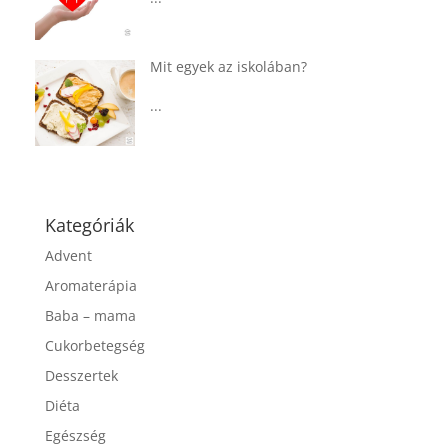
...
Táplálkozással az egészséges
agyműködésért, a MIND étrend
...
Kategóriák
Advent
Aromaterápia
Baba – mama
Cukorbetegség
Desszertek
Diéta
Egészség