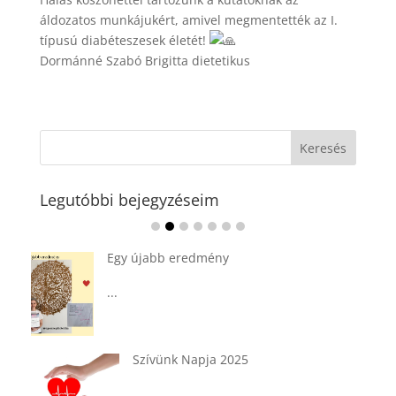
áldozatos munkájukért, amivel megmentették az I.
típusú diabéteszesek életét!
Dormánné Szabó Brigitta dietetikus
Legutóbbi bejegyzéseim
Ádvent 1. vasárnapja🌟
...
Tárkonyos csirkeragu leves
csurgatott tésztával