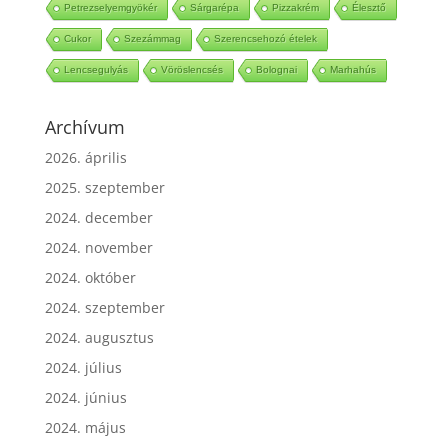
Petrezselyemgyökér
Sárgarépa
Pizzakrém
Élesztő
Cukor
Szezámmag
Szerencsehozó ételek
Lencsegulyás
Vöröslencsés
Bolognai
Marhahús
Archívum
2026. április
2025. szeptember
2024. december
2024. november
2024. október
2024. szeptember
2024. augusztus
2024. július
2024. június
2024. május