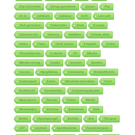
50g Szénhidrát
Hónap gyümölcse
Június
Pite
25 év
Jubileum
Zabkása
Kefír
Low carb
Jővő generáció
Felkészülés
Bowl
Energia
Alzheimer kór
Verseny
Nulldiéta
Fehérje diéta
Atkins
Paleo
Üdítő hatású
Folyadék
Online
Hőszabályozás
C-vitamin
Tél
Mikulás
Mikuláscsomag
Család
Szeretet
Barátok
Vacsora
Hipoglikémia
Gránátalma
Brokkolifőzelék
Szabadgyök
Edzés
Mérsékelt intenzitású
Food
Buddha-tál
Sportsérülés
Cukorbetegség jelei
Mascarpone
Steevia
Fimom
Mérték
Mézeskalács
Ketchup
Babérlevél
Bólé
Befőtt
Gyerekpezsgő
Befőttlé
Buli
Téli sport
ATP
Izomrost
Sportbiokémia
Paradicsompüre