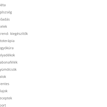
esszertek
iéta
gészség
lőadás
telek
trend- kiegészítők
itoterápia
ogyókúra
olyadékok
abonafélék
yümölcsök
talok
entes
lajok
eceptek