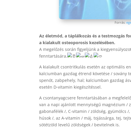
Forrás:
ege
Az életmód, a táplálkozás és a testmozgás f
a kialakult osteoporosis kezelésében.
A megelőzés során figyeljünk a kiegyensúlyozot
fenntartására.
A kialakult csontritkulás esetén az optimális en
kalciumban gazdag étrend követése / sovány tej
spenót, zabpehely, hal; kalciumban gazdag ás
esetén D-vitamin kiegészítéssel.
A csontanyagcsere fenntartásában a megfelelő 
van a napi ajánlott mennyiségű magnézium / zö
gabonafélék /, C-vitamin / zöldség, gyümölcs /
húsok /, az A-vitamin / máj, tojássárga, tej, tej
sötétzöld levelű zöldségek / bevitelnek is.