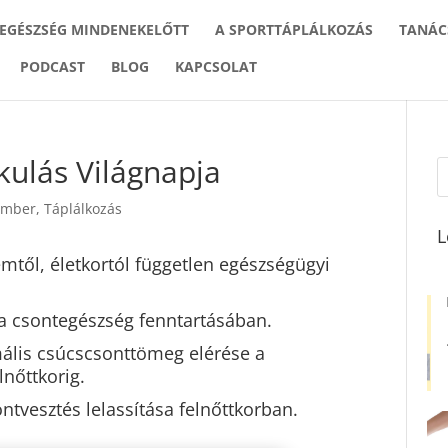
 EGÉSZSÉG MINDENEKELŐTT
A SPORTTÁPLÁLKOZÁS
TANÁC
PODCAST
BLOG
KAPCSOLAT
kulás Világnapja
ember
,
Táplálkozás
L
emtől, életkortól független egészségügyi
 a csontegészség fenntartásában.
mális csúcscsonttömeg elérése a
lnőttkorig.
ntvesztés lelassítása felnőttkorban.