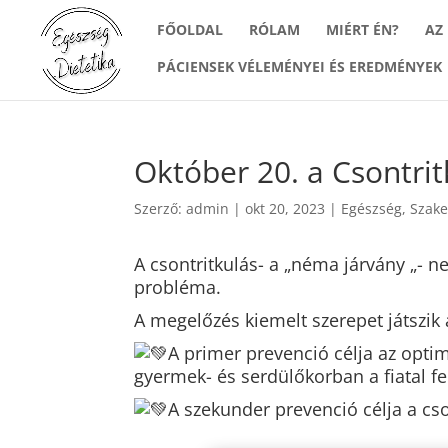
FŐOLDAL
RÓLAM
MIÉRT ÉN?
AZ
PÁCIENSEK VÉLEMÉNYEI ÉS EREDMÉNYEK
Október 20. a Csontrit
Szerző:
admin
|
okt 20, 2023
|
Egészség
,
Szak
A csontritkulás- a „néma járvány „- n
probléma.
A megelőzés kiemelt szerepet játszik
A
primer prevenció célja az opti
gyermek- és serdülőkorban a fiatal fe
A szekunder prevenció célja a cso