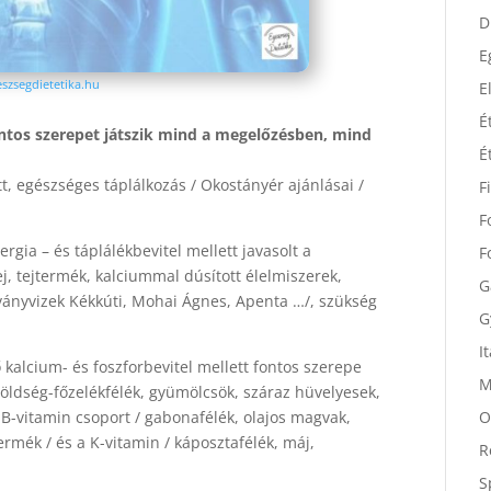
D
D
E
szsegdietetika.hu
E
ontos szerepet játszik mind a megelőzésben, mind
É
É
t, egészséges táplálkozás / Okostányér ajánlásai /
F
F
ergia – és táplálékbevitel mellett javasolt a
F
, tejtermék, kalciummal dúsított élelmiszerek,
ványvizek Kékkúti, Mohai Ágnes, Apenta …/, szükség
G
G
kalcium- és foszforbevitel mellett fontos szerepe
I
ldség-főzelékfélék, gyümölcsök, száraz hüvelyesek,
M
, B-vitamin csoport / gabonafélék, olajos magvak,
O
termék / és a K-vitamin / káposztafélék, máj,
R