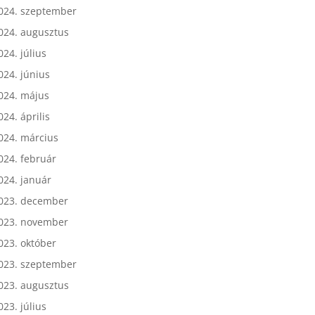
024. október
024. szeptember
024. augusztus
024. július
024. június
024. május
024. április
024. március
024. február
024. január
023. december
023. november
023. október
023. szeptember
023. augusztus