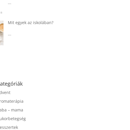
...
Táplálkozással az
egészséges
agyműködésért, a MIND
étrend
...
ategóriák
dvent
romaterápia
aba – mama
ukorbetegség