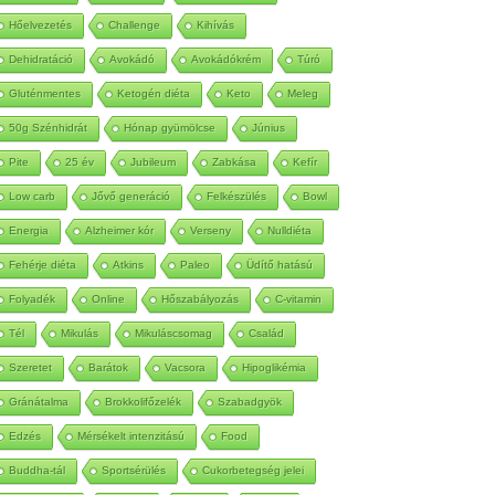
Autoimmun
Betegség
Méregtelenítés
Hőelvezetés
Challenge
Kihívás
Dehidratáció
Avokádó
Avokádókrém
Túró
Gluténmentes
Ketogén diéta
Keto
Meleg
50g Szénhidrát
Hónap gyümölcse
Június
Pite
25 év
Jubileum
Zabkása
Kefír
Low carb
Jővő generáció
Felkészülés
Bowl
Energia
Alzheimer kór
Verseny
Nulldiéta
Fehérje diéta
Atkins
Paleo
Üdítő hatású
Folyadék
Online
Hőszabályozás
C-vitamin
Tél
Mikulás
Mikuláscsomag
Család
Szeretet
Barátok
Vacsora
Hipoglikémia
Gránátalma
Brokkolifőzelék
Szabadgyök
Edzés
Mérsékelt intenzitású
Food
Buddha-tál
Sportsérülés
Cukorbetegség jelei