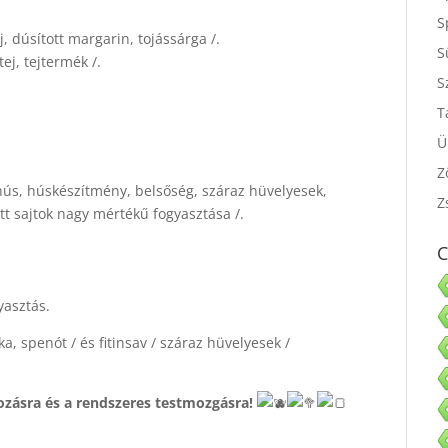
S
, dúsított margarin, tojássárga /.
S
ej, tejtermék /.
S
S
T
Ü
a, hús, húskészítmény, belsőség, száraz hüvelyesek,
Z
tt sajtok nagy mértékű fogyasztása /.
Z
C
yasztás.
a, spenót / és fitinsav / száraz hüvelyesek /
kozásra és a rendszeres testmozgásra!