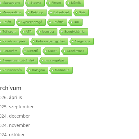
Mascarpone
Steevia
Fimom
Mérték
Mézeskalács
Ketchup
Babérlevél
Bólé
Befőtt
Gyerekpezsgő
Befőttlé
Buli
Téli sport
ATP
Izomrost
Sportbiokémia
Paradicsompüre
Petrezselyemgyökér
Sárgarépa
Pizzakrém
Élesztő
Cukor
Szezámmag
Szerencsehozó ételek
Lencsegulyás
Vöröslencsés
Bolognai
Marhahús
rchívum
026. április
025. szeptember
024. december
024. november