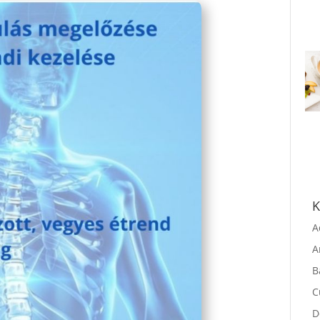
K
A
A
B
C