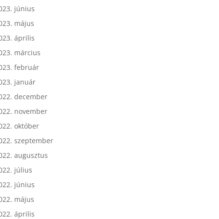
023. július
023. június
023. május
023. április
023. március
023. február
023. január
022. december
022. november
022. október
022. szeptember
022. augusztus
022. július
022. június
022. május