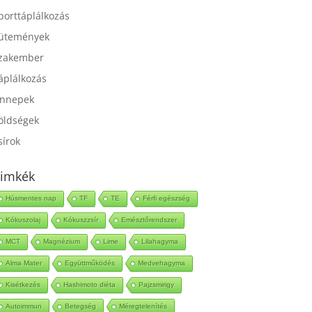
port
porttáplálkozás
ütemények
zakember
áplálkozás
nnepek
öldségek
sírok
imkék
Húsmentes nap
TF
TE
Férfi egészség
Kókuszolaj
Kókuszzsír
Emésztőrendszer
MCT
Magnézium
Lime
Lilahagyma
Alma Mater
Együttműködés
Medvehagyma
Kisétkezés
Hashimoto diéta
Pajzsmirigy