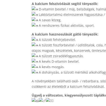
A kalcium felszívódását segítő tényezők:
D-vitamin bevitel / máj, belsőségek, halmáj
Laktóztartalmú élelmiszerek fogyasztása / t
A savas közeg.
A rendszeres fizikai aktivitás, sport.
A kalcium hasznosulását gátló tényezők:
A túlzott fehérjebevitel.
A túlzott foszforbevitel / üdítőitalok, col
olajos magvak, készételek, konzervek, ömleszte
A túlzott zsiradékfogyasztás.
A kevés D-vitamin bevitel.
A kevés mozgás.
A dohányzás, a túlzott mértékű alkoholfog
A növényekben található oxál- / rebarbara, sósk
csökkenti az ételekből a kalcium felszívódását.
Ügyelj a változatos, kiegyensúlyozott táplál