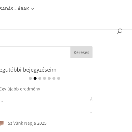
SADÁS – ÁRAK
egutóbbi bejegyzéseim
Ádvent 1. vasárnapja🌟
...
Tárkonyos csirkeragu leves
csurgatott tésztával