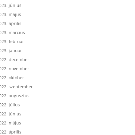
023. július
023. június
023. május
023. április
023. március
023. február
023. január
022. december
022. november
022. október
022. szeptember
022. augusztus
022. július
022. június
022. május