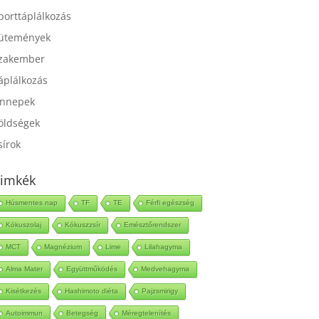
port
porttáplálkozás
ütemények
zakember
áplálkozás
nnepek
öldségek
sírok
imkék
Húsmentes nap
TF
TE
Férfi egészség
Kókuszolaj
Kókuszzsír
Emésztőrendszer
MCT
Magnézium
Lime
Lilahagyma
Alma Mater
Együttműködés
Medvehagyma
Kisétkezés
Hashimoto diéta
Pajzsmirigy