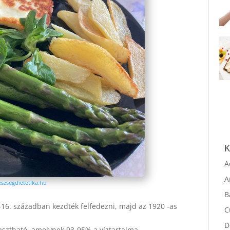
K
A
szsegdietetika.hu
A
B
16. században kezdték felfedezni, majd az 1920 -as
C
asztható, amelynek 93-95% a víztartalma.