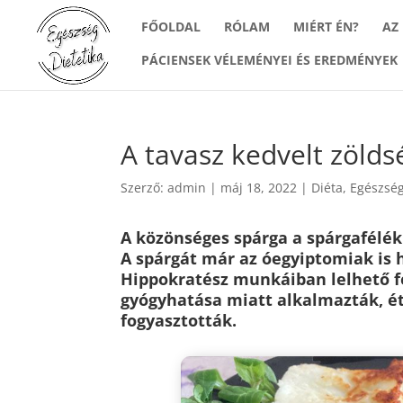
FŐOLDAL
RÓLAM
MIÉRT ÉN?
AZ
PÁCIENSEK VÉLEMÉNYEI ÉS EREDMÉNYEK
A tavasz kedvelt zölds
Szerző:
admin
|
máj 18, 2022
|
Diéta
,
Egészsé
A közönséges spárga a spárgafélék 
A spárgát már az óegyiptomiak is 
Hippokratész munkáiban lelhető fe
gyógyhatása miatt alkalmazták, é
fogyasztották.