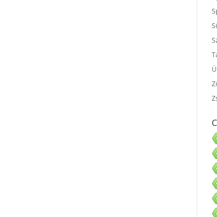
S
S
S
S
T
Ü
Z
Z
C