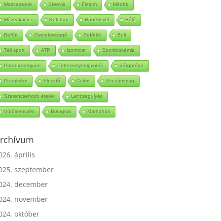
Mascarpone
Steevia
Fimom
Mérték
Mézeskalács
Ketchup
Babérlevél
Bólé
Befőtt
Gyerekpezsgő
Befőttlé
Buli
Téli sport
ATP
Izomrost
Sportbiokémia
Paradicsompüre
Petrezselyemgyökér
Sárgarépa
Pizzakrém
Élesztő
Cukor
Szezámmag
Szerencsehozó ételek
Lencsegulyás
Vöröslencsés
Bolognai
Marhahús
rchívum
026. április
025. szeptember
024. december
024. november