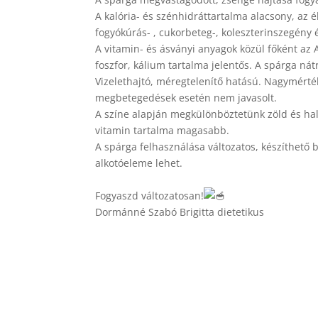
A kalória- és szénhidráttartalma alacsony, az él
fogyókúrás- , cukorbeteg-, koleszterinszegény
A vitamin- és ásványi anyagok közül főként az A-
foszfor, kálium tartalma jelentős. A spárga ná
Vizelethajtó, méregtelenítő hatású. Nagymérté
megbetegedések esetén nem javasolt.
A színe alapján megkülönböztetünk zöld és halv
vitamin tartalma magasabb.
A spárga felhasználása változatos, készíthető b
alkotóeleme lehet.
Fogyaszd változatosan!
Dormánné Szabó Brigitta dietetikus