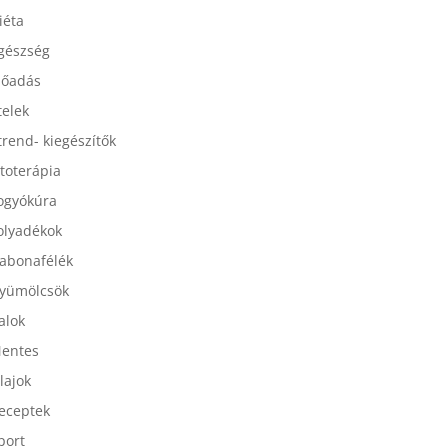
esszertek
iéta
gészség
lőadás
telek
trend- kiegészítők
itoterápia
ogyókúra
olyadékok
abonafélék
yümölcsök
talok
entes
lajok
eceptek