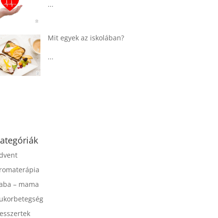
...
Táplálkozással az
egészséges
agyműködésért, a MIND
étrend
...
ategóriák
dvent
romaterápia
aba – mama
ukorbetegség