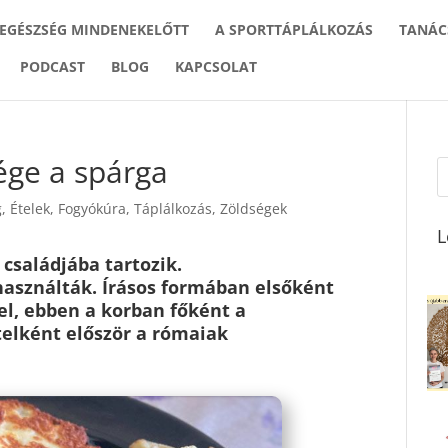
 EGÉSZSÉG MINDENEKELŐTT
A SPORTTÁPLÁLKOZÁS
TANÁC
PODCAST
BLOG
KAPCSOLAT
ége a spárga
g
,
Ételek
,
Fogyókúra
,
Táplálkozás
,
Zöldségek
L
családjába tartozik.
használták. Írásos formában elsőként
l, ebben a korban főként a
telként először a rómaiak