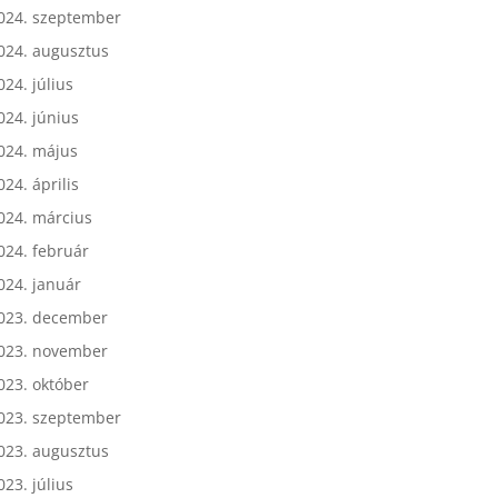
024. október
024. szeptember
024. augusztus
024. július
024. június
024. május
024. április
024. március
024. február
024. január
023. december
023. november
023. október
023. szeptember
023. augusztus