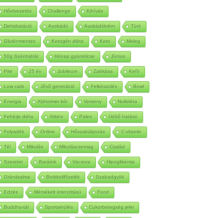
Autoimmun
Betegség
Méregtelenítés
Hőelvezetés
Challenge
Kihívás
Dehidratáció
Avokádó
Avokádókrém
Túró
Gluténmentes
Ketogén diéta
Keto
Meleg
50g Szénhidrát
Hónap gyümölcse
Június
Pite
25 év
Jubileum
Zabkása
Kefír
Low carb
Jővő generáció
Felkészülés
Bowl
Energia
Alzheimer kór
Verseny
Nulldiéta
Fehérje diéta
Atkins
Paleo
Üdítő hatású
Folyadék
Online
Hőszabályozás
C-vitamin
Tél
Mikulás
Mikuláscsomag
Család
Szeretet
Barátok
Vacsora
Hipoglikémia
Gránátalma
Brokkolifőzelék
Szabadgyök
Edzés
Mérsékelt intenzitású
Food
Buddha-tál
Sportsérülés
Cukorbetegség jelei