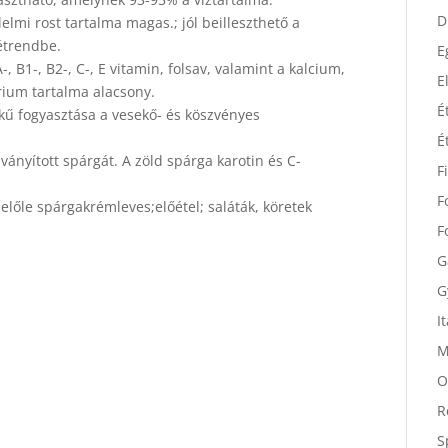
D
elmi rost tartalma magas.; jól beilleszthető a
D
 étrendbe.
, B1-, B2-, C-, E vitamin, folsav, valamint a kalcium,
E
trium tartalma alacsony.
E
kű fogyasztása a vesekő- és köszvényes
É
É
ányított spárgát. A zöld spárga karotin és C-
F
előle spárgakrémleves;előétel; saláták, köretek
F
F
G
G
I
M
O
R