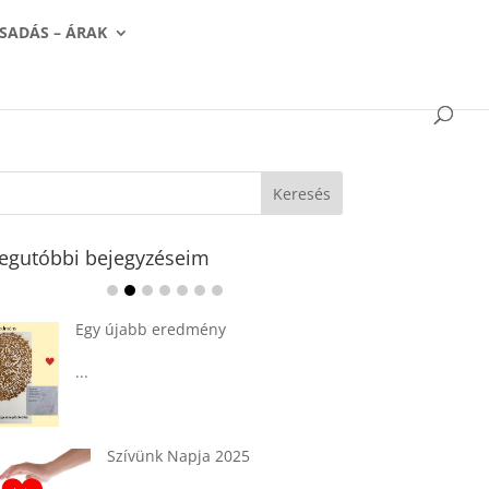
SADÁS – ÁRAK
egutóbbi bejegyzéseim
Ádvent 1. vasárnapja🌟
...
Tárkonyos csirkeragu leves
csurgatott tésztával