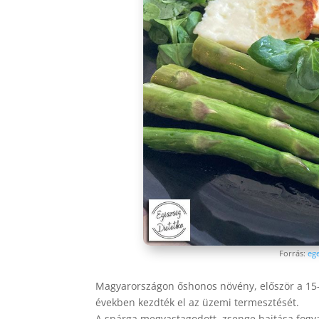
Forrás:
ege
Magyarországon őshonos növény, először a 15-
években kezdték el az üzemi termesztését.
A spárga megvastagodott, zsenge hajtása fogy