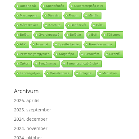
Szabadgyök
Edzés
Mérsékelt intenzitású
Food
Buddha-tál
Sportsérülés
Cukorbetegség jelei
Mascarpone
Steevia
Fimom
Mérték
Mézeskalács
Ketchup
Babérlevél
Bólé
Befőtt
Gyerekpezsgő
Befőttlé
Buli
Téli sport
ATP
Izomrost
Sportbiokémia
Paradicsompüre
Petrezselyemgyökér
Sárgarépa
Pizzakrém
Élesztő
Cukor
Szezámmag
Szerencsehozó ételek
Lencsegulyás
Vöröslencsés
Bolognai
Marhahús
Archívum
2026. április
2025. szeptember
2024. december
2024. november