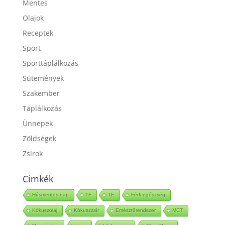
Mentes
Olajok
Receptek
Sport
Sporttáplálkozás
Sütemények
Szakember
Táplálkozás
Ünnepek
Zöldségek
Zsírok
Cimkék
Húsmentes nap
TF
TE
Férfi egészség
Kókuszolaj
Kókuszzsír
Emésztőrendszer
MCT