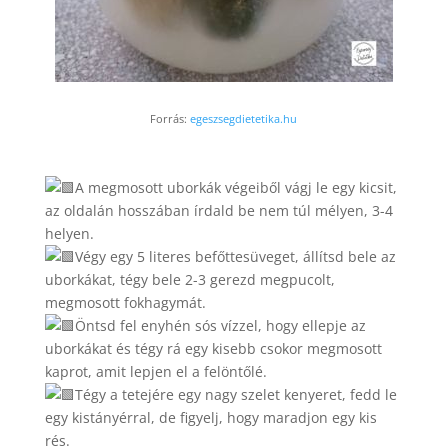
Forrás:
egeszsegdietetika.hu
A megmosott uborkák végeiből vágj le egy kicsit,
az oldalán hosszában írdald be nem túl mélyen, 3-4
helyen.
Végy egy 5 literes befőttesüveget, állítsd bele az
uborkákat, tégy bele 2-3 gerezd megpucolt,
megmosott fokhagymát.
Öntsd fel enyhén sós vízzel, hogy ellepje az
uborkákat és tégy rá egy kisebb csokor megmosott
kaprot, amit lepjen el a felöntőlé.
Tégy a tetejére egy nagy szelet kenyeret, fedd le
egy kistányérral, de figyelj, hogy maradjon egy kis
rés.