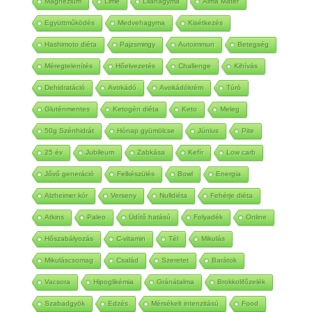
Magnézium
Lime
Lilahagyma
Alma Mater
Együttműködés
Medvehagyma
Kisétkezés
Hashimoto diéta
Pajzsmirigy
Autoimmun
Betegség
Méregtelenítés
Hőelvezetés
Challenge
Kihívás
Dehidratáció
Avokádó
Avokádókrém
Túró
Gluténmentes
Ketogén diéta
Keto
Meleg
50g Szénhidrát
Hónap gyümölcse
Június
Pite
25 év
Jubileum
Zabkása
Kefír
Low carb
Jővő generáció
Felkészülés
Bowl
Energia
Alzheimer kór
Verseny
Nulldiéta
Fehérje diéta
Atkins
Paleo
Üdítő hatású
Folyadék
Online
Hőszabályozás
C-vitamin
Tél
Mikulás
Mikuláscsomag
Család
Szeretet
Barátok
Vacsora
Hipoglikémia
Gránátalma
Brokkolifőzelék