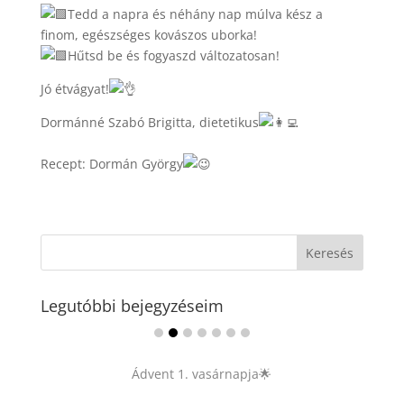
Tedd a napra és néhány nap múlva kész a
finom, egészséges kovászos uborka!
Hűtsd be és fogyaszd változatosan!
Jó étvágyat!
Dormánné Szabó Brigitta, dietetikus
Recept: Dormán György
Legutóbbi bejegyzéseim
Ádvent 1. vasárnapja🌟
...