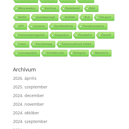
Mascarpone
Steevia
Fimom
Mérték
Mézeskalács
Ketchup
Babérlevél
Bólé
Befőtt
Gyerekpezsgő
Befőttlé
Buli
Téli sport
ATP
Izomrost
Sportbiokémia
Paradicsompüre
Petrezselyemgyökér
Sárgarépa
Pizzakrém
Élesztő
Cukor
Szezámmag
Szerencsehozó ételek
Lencsegulyás
Vöröslencsés
Bolognai
Marhahús
Archívum
2026. április
2025. szeptember
2024. december
2024. november
2024. október
2024. szeptember