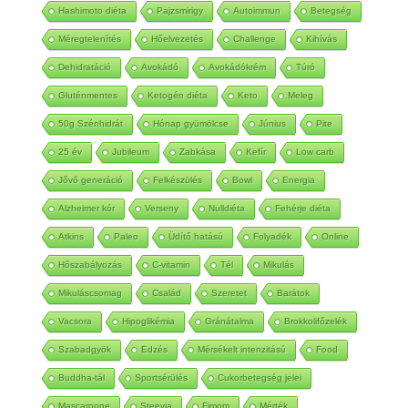
Hashimoto diéta
Pajzsmirigy
Autoimmun
Betegség
Méregtelenítés
Hőelvezetés
Challenge
Kihívás
Dehidratáció
Avokádó
Avokádókrém
Túró
Gluténmentes
Ketogén diéta
Keto
Meleg
50g Szénhidrát
Hónap gyümölcse
Június
Pite
25 év
Jubileum
Zabkása
Kefír
Low carb
Jővő generáció
Felkészülés
Bowl
Energia
Alzheimer kór
Verseny
Nulldiéta
Fehérje diéta
Atkins
Paleo
Üdítő hatású
Folyadék
Online
Hőszabályozás
C-vitamin
Tél
Mikulás
Mikuláscsomag
Család
Szeretet
Barátok
Vacsora
Hipoglikémia
Gránátalma
Brokkolifőzelék
Szabadgyök
Edzés
Mérsékelt intenzitású
Food
Buddha-tál
Sportsérülés
Cukorbetegség jelei