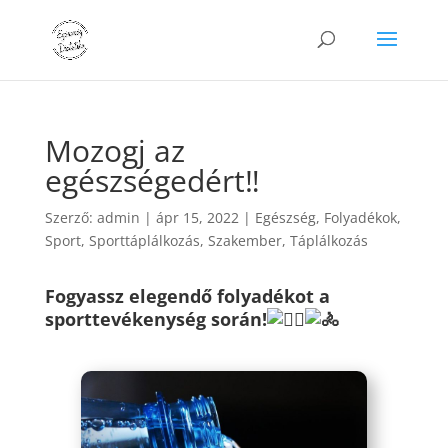
Mozogj az
egészségedért‼️
Szerző:
admin
|
ápr 15, 2022
|
Egészség
,
Folyadékok
,
Sport
,
Sporttáplálkozás
,
Szakember
,
Táplálkozás
Fogyassz elegendő folyadékot a
sporttevékenység során!