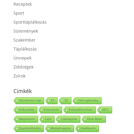
Olajok
Receptek
Sport
Sporttáplálkozás
Sütemények
Szakember
Táplálkozás
Ünnepek
Zöldségek
Zsírok
Cimkék
Húsmentes nap
TF
TE
Férfi egészség
Kókuszolaj
Kókuszzsír
Emésztőrendszer
MCT
Magnézium
Lime
Lilahagyma
Alma Mater
Együttműködés
Medvehagyma
Kisétkezés