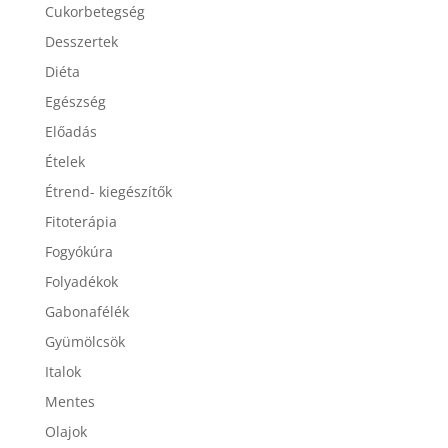
Baba – mama
Cukorbetegség
Desszertek
Diéta
Egészség
Előadás
Ételek
Étrend- kiegészítők
Fitoterápia
Fogyókúra
Folyadékok
Gabonafélék
Gyümölcsök
Italok
Mentes