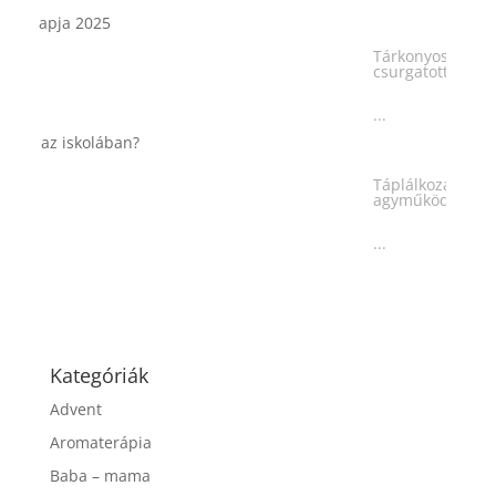
Tárkonyos csirkeragu leves
csurgatott tésztával
...
Táplálkozással az egészséges
agyműködésért, a MIND étrend
...
Kategóriák
Advent
Aromaterápia