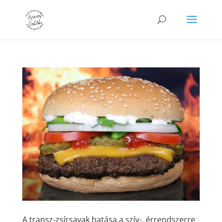
A transz-zsírsavak hatása a szív-, érrendszerre