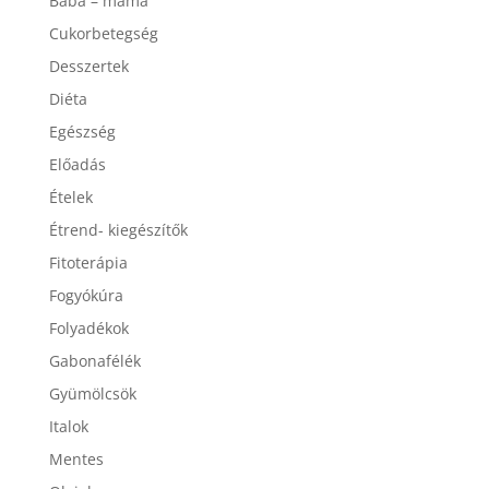
Baba – mama
Cukorbetegség
Desszertek
Diéta
Egészség
Előadás
Ételek
Étrend- kiegészítők
Fitoterápia
Fogyókúra
Folyadékok
Gabonafélék
Gyümölcsök
Italok
Mentes