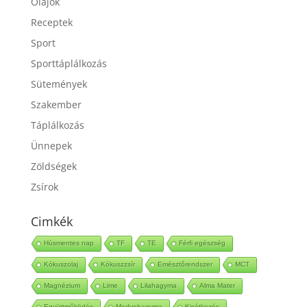
Olajok
Receptek
Sport
Sporttáplálkozás
Sütemények
Szakember
Táplálkozás
Ünnepek
Zöldségek
Zsírok
Cimkék
Húsmentes nap
TF
TE
Férfi egészség
Kókuszolaj
Kókuszzsír
Emésztőrendszer
MCT
Magnézium
Lime
Lilahagyma
Alma Mater