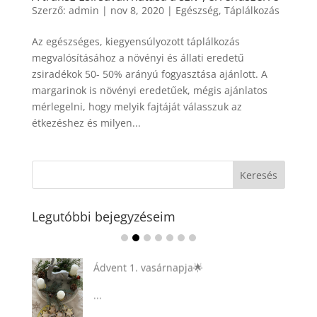
Szerző:
admin
|
nov 8, 2020
|
Egészség
,
Táplálkozás
Az egészséges, kiegyensúlyozott táplálkozás
megvalósításához a növényi és állati eredetű
zsiradékok 50- 50% arányú fogyasztása ajánlott. A
margarinok is növényi eredetűek, mégis ajánlatos
mérlegelni, hogy melyik fajtáját válasszuk az
étkezéshez és milyen...
Legutóbbi bejegyzéseim
Ádvent 1. vasárnapja🌟
...