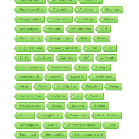
Együttműködés
Medvehagyma
Kisétkezés
Hashimoto diéta
Pajzsmirigy
Autoimmun
Betegség
Méregtelenítés
Hőelvezetés
Challenge
Kihívás
Dehidratáció
Avokádó
Avokádókrém
Túró
Gluténmentes
Ketogén diéta
Keto
Meleg
50g Szénhidrát
Hónap gyümölcse
Június
Pite
25 év
Jubileum
Zabkása
Kefír
Low carb
Jővő generáció
Felkészülés
Bowl
Energia
Alzheimer kór
Verseny
Nulldiéta
Fehérje diéta
Atkins
Paleo
Üdítő hatású
Folyadék
Online
Hőszabályozás
C-vitamin
Tél
Mikulás
Mikuláscsomag
Család
Szeretet
Barátok
Vacsora
Hipoglikémia
Gránátalma
Brokkolifőzelék
Szabadgyök
Edzés
Mérsékelt intenzitású
Food