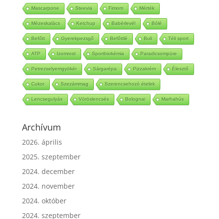
Buddha-tál
Sportsérülés
Cukorbetegség jelei
Mascarpone
Steevia
Fimom
Mérték
Mézeskalács
Ketchup
Babérlevél
Bólé
Befőtt
Gyerekpezsgő
Befőttlé
Buli
Téli sport
ATP
Izomrost
Sportbiokémia
Paradicsompüre
Petrezselyemgyökér
Sárgarépa
Pizzakrém
Élesztő
Cukor
Szezámmag
Szerencsehozó ételek
Lencsegulyás
Vöröslencsés
Bolognai
Marhahús
Archívum
2026. április
2025. szeptember
2024. december
2024. november
2024. október