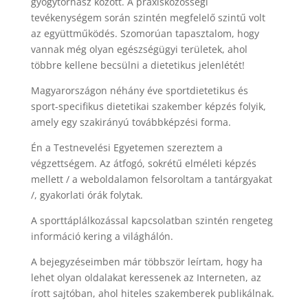
gyógytornász között. A praxisközösségi
tevékenységem során szintén megfelelő szintű volt
az együttműködés. Szomorúan tapasztalom, hogy
vannak még olyan egészségügyi területek, ahol
többre kellene becsülni a dietetikus jelenlétét!
Magyarországon néhány éve sportdietetikus és
sport-specifikus dietetikai szakember képzés folyik,
amely egy szakirányú továbbképzési forma.
Én a Testnevelési Egyetemen szereztem a
végzettségem. Az átfogó, sokrétű elméleti képzés
mellett / a weboldalamon felsoroltam a tantárgyakat
/, gyakorlati órák folytak.
A sporttáplálkozással kapcsolatban szintén rengeteg
információ kering a világhálón.
A bejegyzéseimben már többször leírtam, hogy ha
lehet olyan oldalakat keressenek az Interneten, az
írott sajtóban, ahol hiteles szakemberek publikálnak.