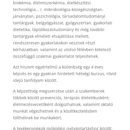
biokémia, élelmiszerkémia, ételkészítési
technológia… /, mikrobiológia-közegészségtan-
járványtan, pszichológia, társadalomtudományi
tantárgyak, belgyógyászat, gyógyszertan, gyakorlati
dietetika, táplálkozástudomány és még további
tantárgyak elméleti elsajátítása mellett,
rendszeresen gyakorlatokon vesznek részt
kórházakban, valamint az utolsó félévben kötelező
összefüggő szakmai gyakorlatot teljesítenek.
Azt hiszem egyértelmű a különbség egy 4 éves
képzés és egy gyakran hirdetett hétvégi kurzus, rövid
idejű tanfolyam között.
A képzettség megszerzése után a szakemberek
többek között prevenciós, terápiás dietetikusként;
élelmezésvezetőként dolgozhatnak, valamint oktató
munkát végezhetnek és a közétkeztetésben
tölthetnek be munkakört.
A tevékenységük működési nyilvántartáshoz között,