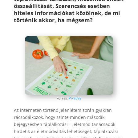
összeállítását. Szerencsés esetben
hiteles információkat közölnek, de mi
történik akkor, ha mégsem?
Forrás:
Pixabay
Az interneten történő jelenlétem során gyakran
rácsodálkozok, hogy szinte minden második
bejegyzésben táplálkozási – ,életmód tanácsadók
hirdetik az életmódváltás lehetőségét; táplálkozási