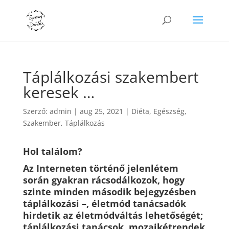
Táplálkozási szakembert
keresek …
Szerző:
admin
|
aug 25, 2021
|
Diéta
,
Egészség
,
Szakember
,
Táplálkozás
Hol találom?
Az Interneten történő jelenlétem
során gyakran rácsodálkozok, hogy
szinte minden második bejegyzésben
táplálkozási –, életmód tanácsadók
hirdetik az életmódváltás lehetőségét;
táplálkozási tanácsok, mozaikétrendek