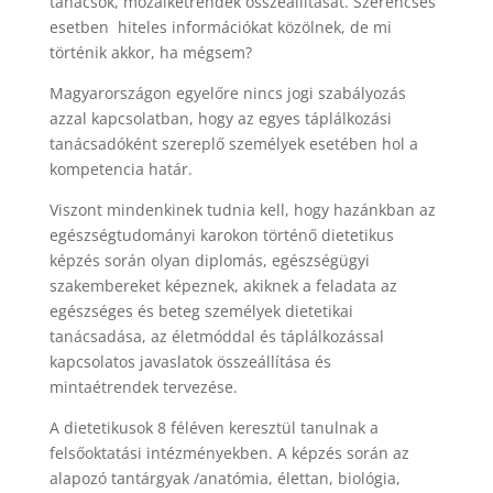
tanácsok, mozaikétrendek összeállítását. Szerencsés
esetben hiteles információkat közölnek, de mi
történik akkor, ha mégsem?
Magyarországon egyelőre nincs jogi szabályozás
azzal kapcsolatban, hogy az egyes táplálkozási
tanácsadóként szereplő személyek esetében hol a
kompetencia határ.
Viszont mindenkinek tudnia kell, hogy hazánkban az
egészségtudományi karokon történő dietetikus
képzés során olyan diplomás, egészségügyi
szakembereket képeznek, akiknek a feladata az
egészséges és beteg személyek dietetikai
tanácsadása, az életmóddal és táplálkozással
kapcsolatos javaslatok összeállítása és
mintaétrendek tervezése.
A dietetikusok 8 féléven keresztül tanulnak a
felsőoktatási intézményekben. A képzés során az
alapozó tantárgyak /anatómia, élettan, biológia,