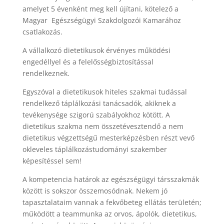
amelyet 5 évenként meg kell újítani, kötelező a
Magyar Egészségügyi Szakdolgozói Kamarához
csatlakozás.
A vállalkozó dietetikusok érvényes működési
engedéllyel és a felelősségbiztosítással
rendelkeznek.
Egyszóval a dietetikusok hiteles szakmai tudással
rendelkező táplálkozási tanácsadók, akiknek a
tevékenysége szigorú szabályokhoz kötött. A
dietetikus szakma nem összetévesztendő a nem
dietetikus végzettségű mesterképzésben részt vevő
okleveles táplálkozástudományi szakember
képesítéssel sem!
A kompetencia határok az egészségügyi társszakmák
között is sokszor összemosódnak. Nekem jó
tapasztalataim vannak a fekvőbeteg ellátás területén;
működött a teammunka az orvos, ápolók, dietetikus,