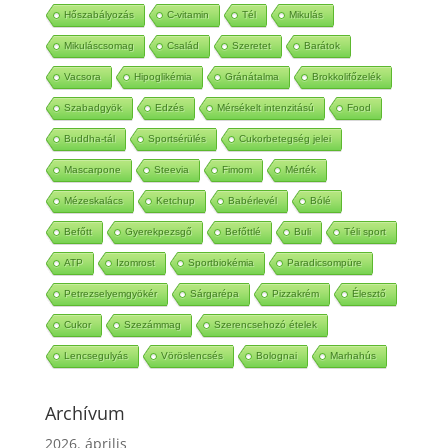
Atkins
Paleo
Üdítő hatású
Folyadék
Online
Hőszabályozás
C-vitamin
Tél
Mikulás
Mikuláscsomag
Család
Szeretet
Barátok
Vacsora
Hipoglikémia
Gránátalma
Brokkolifőzelék
Szabadgyök
Edzés
Mérsékelt intenzitású
Food
Buddha-tál
Sportsérülés
Cukorbetegség jelei
Mascarpone
Steevia
Fimom
Mérték
Mézeskalács
Ketchup
Babérlevél
Bólé
Befőtt
Gyerekpezsgő
Befőttlé
Buli
Téli sport
ATP
Izomrost
Sportbiokémia
Paradicsompüre
Petrezselyemgyökér
Sárgarépa
Pizzakrém
Élesztő
Cukor
Szezámmag
Szerencsehozó ételek
Lencsegulyás
Vöröslencsés
Bolognai
Marhahús
Archívum