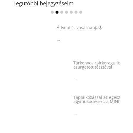
Legutóbbi bejegyzéseim
Ádvent 1. vasárnapja🌟
...
Tárkonyos csirkeragu leves
csurgatott tésztával
...
Táplálkozással az egészséges
agyműködésért, a MIND étrend
...