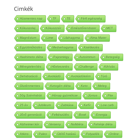
Cimkék
Húsmentes nap
TF
TE
Férfi egészség
Kókuszolaj
Kókuszzsír
Emésztőrendszer
MCT
Magnézium
Lime
Lilahagyma
Alma Mater
Együttműködés
Medvehagyma
Kisétkezés
Hashimoto diéta
Pajzsmirigy
Autoimmun
Betegség
Méregtelenítés
Hőelvezetés
Challenge
Kihívás
Dehidratáció
Avokádó
Avokádókrém
Túró
Gluténmentes
Ketogén diéta
Keto
Meleg
50g Szénhidrát
Hónap gyümölcse
Június
Pite
25 év
Jubileum
Zabkása
Kefír
Low carb
Jővő generáció
Felkészülés
Bowl
Energia
Alzheimer kór
Verseny
Nulldiéta
Fehérje diéta