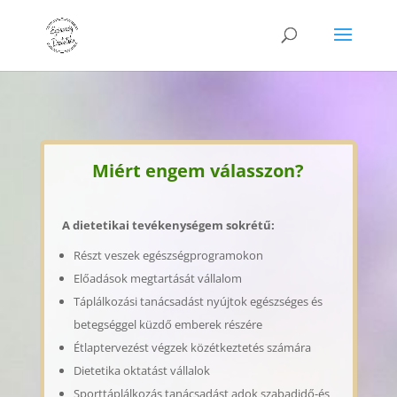
Miért engem válasszon?
A dietetikai tevékenységem sokrétű:
Részt veszek egészségprogramokon
Előadások megtartását vállalom
Táplálkozási tanácsadást nyújtok egészséges és
betegséggel küzdő emberek részére
Étlaptervezést végzek közétkeztetés számára
Dietetika oktatást vállalok
Sporttáplálkozás tanácsadást adok szabadidő-és