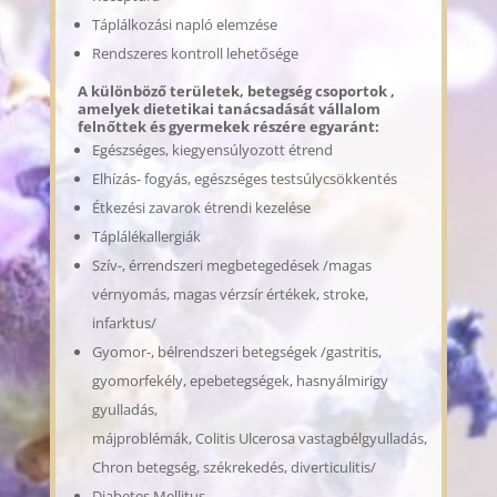
Táplálkozási napló elemzése
Rendszeres kontroll lehetősége
A különböző területek, betegség csoportok ,
amelyek dietetikai tanácsadását vállalom
felnőttek és gyermekek részére egyaránt:
Egészséges, kiegyensúlyozott étrend
Elhízás- fogyás, egészséges testsúlycsökkentés
Étkezési zavarok étrendi kezelése
Táplálékallergiák
Szív-, érrendszeri megbetegedések /magas
vérnyomás, magas vérzsír értékek, stroke,
infarktus/
Gyomor-, bélrendszeri betegségek /gastritis,
gyomorfekély, epebetegségek, hasnyálmirigy
gyulladás,
májproblémák, Colitis Ulcerosa vastagbélgyulladás,
Chron betegség, székrekedés, diverticulitis/
Diabetes Mellitus