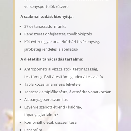
versenysportolók részére
A szakmai tudást bizonyítja:
27 év tanácsadói munka
Rendszeres önfejlesztés, továbbképzés
Két évtized gyakorlat /kórházi tevékenység,
járóbeteg rendelés, alapellátás/
A dietetika tanácsadás tartalma:
Antropometriai vizsgálatok: testmagasság,
testtömeg, BMI / testtömegindex /, testzsír %
Táplálkozási anamnézis felvétele
Tanácsok a táplálkozásra, életmódra vonatkozóan
Alapanyagcsere számítás
Egyénre szabott étrend / kalória-,
tápanyagtartalom /
Kombinált diéták összeállítása
Receptúra