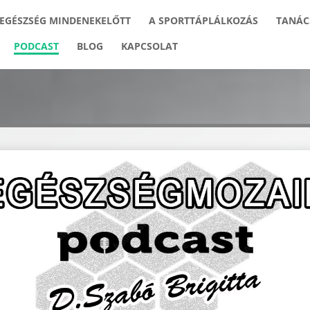
 EGÉSZSÉG MINDENEKELŐTT
A SPORTTÁPLÁLKOZÁS
TANÁC
PODCAST
BLOG
KAPCSOLAT