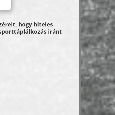
relt, hogy hiteles
sporttáplálkozás iránt