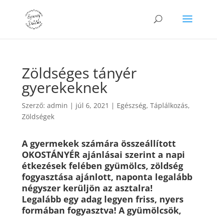
Zöldséges tányér
gyerekeknek
Szerző:
admin
|
júl 6, 2021
|
Egészség
,
Táplálkozás
,
Zöldségek
A gyermekek számára összeállított
OKOSTÁNYÉR ajánlásai szerint a napi
étkezések felében gyümölcs, zöldség
fogyasztása ajánlott, naponta legalább
négyszer kerüljön az asztalra!
Legalább egy adag legyen friss, nyers
formában fogyasztva! A gyümölcsök,