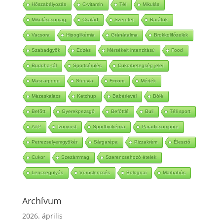
Hőszabályozás
C-vitamin
Tél
Mikulás
Mikuláscsomag
Család
Szeretet
Barátok
Vacsora
Hipoglikémia
Gránátalma
Brokkolifőzelék
Szabadgyök
Edzés
Mérsékelt intenzitású
Food
Buddha-tál
Sportsérülés
Cukorbetegség jelei
Mascarpone
Steevia
Fimom
Mérték
Mézeskalács
Ketchup
Babérlevél
Bólé
Befőtt
Gyerekpezsgő
Befőttlé
Buli
Téli sport
ATP
Izomrost
Sportbiokémia
Paradicsompüre
Petrezselyemgyökér
Sárgarépa
Pizzakrém
Élesztő
Cukor
Szezámmag
Szerencsehozó ételek
Lencsegulyás
Vöröslencsés
Bolognai
Marhahús
Archívum