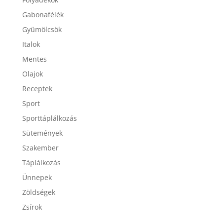
Folyadékok
Gabonafélék
Gyümölcsök
Italok
Mentes
Olajok
Receptek
Sport
Sporttáplálkozás
Sütemények
Szakember
Táplálkozás
Ünnepek
Zöldségek
Zsírok