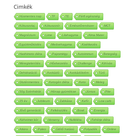
Cimkék
Húsmentes nap
TF
TE
Férfi egészség
Kókuszolaj
Kókuszzsír
Emésztőrendszer
MCT
Magnézium
Lime
Lilahagyma
Alma Mater
Együttműködés
Medvehagyma
Kisétkezés
Hashimoto diéta
Pajzsmirigy
Autoimmun
Betegség
Méregtelenítés
Hőelvezetés
Challenge
Kihívás
Dehidratáció
Avokádó
Avokádókrém
Túró
Gluténmentes
Ketogén diéta
Keto
Meleg
50g Szénhidrát
Hónap gyümölcse
Június
Pite
25 év
Jubileum
Zabkása
Kefír
Low carb
Jővő generáció
Felkészülés
Bowl
Energia
Alzheimer kór
Verseny
Nulldiéta
Fehérje diéta
Atkins
Paleo
Üdítő hatású
Folyadék
Online