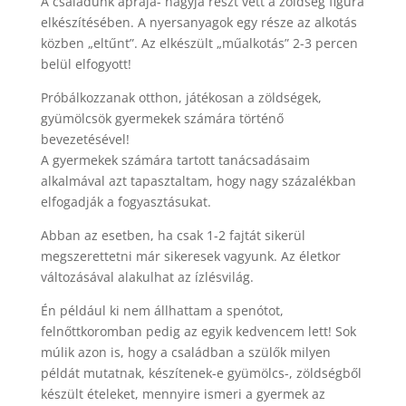
A családunk apraja- nagyja részt vett a zöldség figura
elkészítésében. A nyersanyagok egy része az alkotás
közben „eltűnt”. Az elkészült „műalkotás” 2-3 percen
belül elfogyott!
Próbálkozzanak otthon, játékosan a zöldségek,
gyümölcsök gyermekek számára történő
bevezetésével!
A gyermekek számára tartott tanácsadásaim
alkalmával azt tapasztaltam, hogy nagy százalékban
elfogadják a fogyasztásukat.
Abban az esetben, ha csak 1-2 fajtát sikerül
megszerettetni már sikeresek vagyunk. Az életkor
változásával alakulhat az ízlésvilág.
Én például ki nem állhattam a spenótot,
felnőttkoromban pedig az egyik kedvencem lett! Sok
múlik azon is, hogy a családban a szülők milyen
példát mutatnak, készítenek-e gyümölcs-, zöldségből
készült ételeket, mennyire ismeri a gyermek az