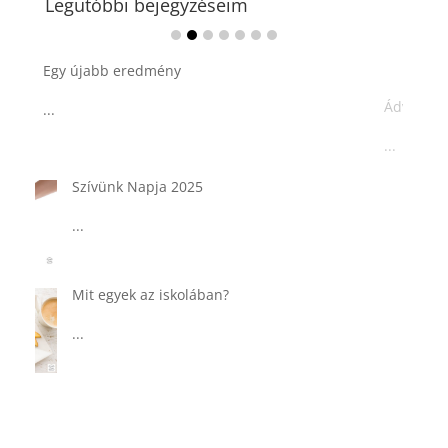
Legutóbbi bejegyzéseim
Ádvent 1. vasárnapja🌟
...
Tárkonyos csirkeragu leves
csurgatott tésztával
...
Táplálkozással az egészséges
agyműködésért, a MIND étrend
...