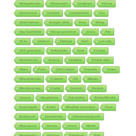
Méregtelenítés
Hőelvezetés
Challenge
Kihívás
Dehidratáció
Avokádó
Avokádókrém
Túró
Gluténmentes
Ketogén diéta
Keto
Meleg
50g Szénhidrát
Hónap gyümölcse
Június
Pite
25 év
Jubileum
Zabkása
Kefír
Low carb
Jővő generáció
Felkészülés
Bowl
Energia
Alzheimer kór
Verseny
Nulldiéta
Fehérje diéta
Atkins
Paleo
Üdítő hatású
Folyadék
Online
Hőszabályozás
C-vitamin
Tél
Mikulás
Mikuláscsomag
Család
Szeretet
Barátok
Vacsora
Hipoglikémia
Gránátalma
Brokkolifőzelék
Szabadgyök
Edzés
Mérsékelt intenzitású
Food
Buddha-tál
Sportsérülés
Cukorbetegség jelei
Mascarpone
Steevia
Fimom
Mérték
Mézeskalács
Ketchup
Babérlevél
Bólé