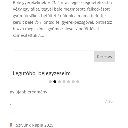
Bólé gyerekeknek 👩🧑: Forrás: egeszsegdietetika.hu
Végy egy tálat, tegyél bele megmosott, felkockázott
gyümölcsöket, befőttet / nálunk a mama befőttje
került bele 😍 /, öntsd fel gyerekpezsgővel, önthetsz
hozzá még színes gyümölcslevet / befőttlével
színesítettük /....
Legutóbbi bejegyzéseim
Ádvent 1. vasárnapja🌟
...
Tárkonyos csirkeragu leves