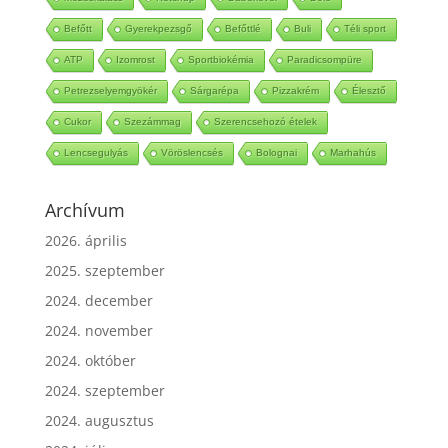
Befőtt
Gyerekpezsgő
Befőttlé
Buli
Téli sport
ATP
Izomrost
Sportbiokémia
Paradicsompüre
Petrezselyemgyökér
Sárgarépa
Pizzakrém
Élesztő
Cukor
Szezámmag
Szerencsehozó ételek
Lencsegulyás
Vöröslencsés
Bolognai
Marhahús
Archívum
2026. április
2025. szeptember
2024. december
2024. november
2024. október
2024. szeptember
2024. augusztus