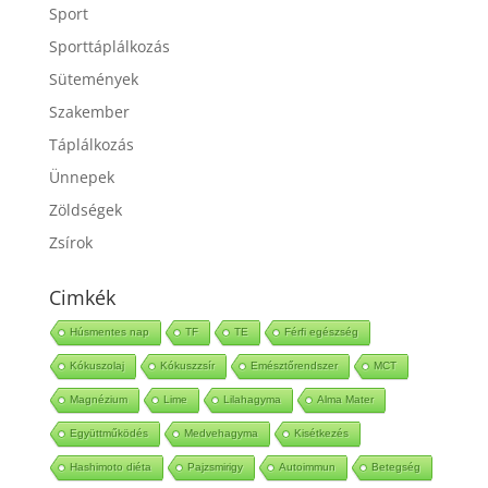
Sport
Sporttáplálkozás
Sütemények
Szakember
Táplálkozás
Ünnepek
Zöldségek
Zsírok
Cimkék
Húsmentes nap
TF
TE
Férfi egészség
Kókuszolaj
Kókuszzsír
Emésztőrendszer
MCT
Magnézium
Lime
Lilahagyma
Alma Mater
Együttműködés
Medvehagyma
Kisétkezés
Hashimoto diéta
Pajzsmirigy
Autoimmun
Betegség