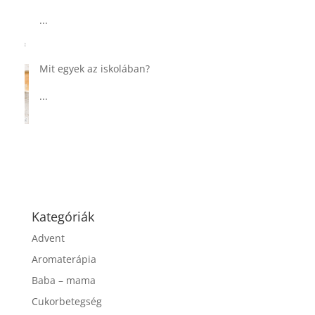
csurgatott tésztával
...
Táplálkozással az egészséges
agyműködésért, a MIND étrend
...
Kategóriák
Advent
Aromaterápia
Baba – mama
Cukorbetegség