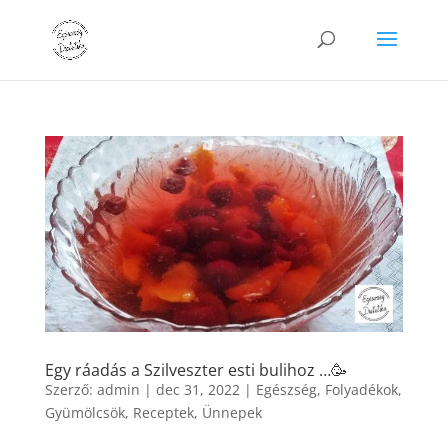
Egy ráadás a Szilveszter esti bulihoz …🥳
Szerző:
admin
|
dec 31, 2022
|
Egészség
,
Folyadékok
,
Gyümölcsök
,
Receptek
,
Ünnepek