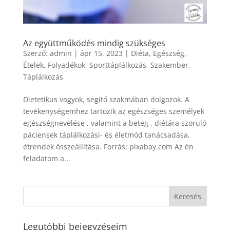
Az együttműködés mindig szükséges
Szerző:
admin
|
ápr 15, 2023
|
Diéta
,
Egészség
,
Ételek
,
Folyadékok
,
Sporttáplálkozás
,
Szakember
,
Táplálkozás
Dietetikus vagyok, segítő szakmában dolgozok. A
tevékenységemhez tartozik az egészséges személyek
egészségnevelése , valamint a beteg , diétára szoruló
páciensek táplálkozási- és életmód tanácsadása,
étrendek összeállítása. Forrás: pixabay.com Az én
feladatom a...
Legutóbbi bejegyzéseim