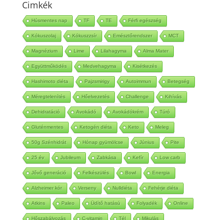
Cimkék
Húsmentes nap
TF
TE
Férfi egészség
Kókuszolaj
Kókuszzsír
Emésztőrendszer
MCT
Magnézium
Lime
Lilahagyma
Alma Mater
Együttműködés
Medvehagyma
Kisétkezés
Hashimoto diéta
Pajzsmirigy
Autoimmun
Betegség
Méregtelenítés
Hőelvezetés
Challenge
Kihívás
Dehidratáció
Avokádó
Avokádókrém
Túró
Gluténmentes
Ketogén diéta
Keto
Meleg
50g Szénhidrát
Hónap gyümölcse
Június
Pite
25 év
Jubileum
Zabkása
Kefír
Low carb
Jővő generáció
Felkészülés
Bowl
Energia
Alzheimer kór
Verseny
Nulldiéta
Fehérje diéta
Atkins
Paleo
Üdítő hatású
Folyadék
Online
Hőszabályozás
C-vitamin
Tél
Mikulás