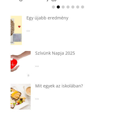
Ádvent 1. vasárnapja🌟
...
Tárkonyos csirkeragu leves
csurgatott tésztával
...
Táplálkozással az egészséges
agyműködésért, a MIND étrend
...