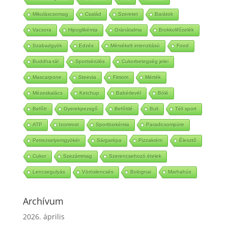
Mikuláscsomag
Család
Szeretet
Barátok
Vacsora
Hipoglikémia
Gránátalma
Brokkolifőzelék
Szabadgyök
Edzés
Mérsékelt intenzitású
Food
Buddha-tál
Sportsérülés
Cukorbetegség jelei
Mascarpone
Steevia
Fimom
Mérték
Mézeskalács
Ketchup
Babérlevél
Bólé
Befőtt
Gyerekpezsgő
Befőttlé
Buli
Téli sport
ATP
Izomrost
Sportbiokémia
Paradicsompüre
Petrezselyemgyökér
Sárgarépa
Pizzakrém
Élesztő
Cukor
Szezámmag
Szerencsehozó ételek
Lencsegulyás
Vöröslencsés
Bolognai
Marhahús
Archívum
2026. április