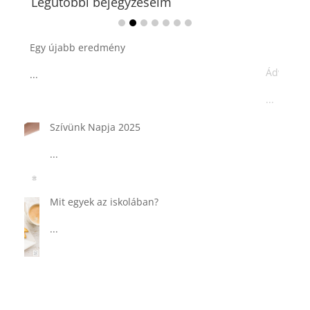
Legutóbbi bejegyzéseim
Ádvent 1. vasárnapja🌟
...
Tárkonyos csirkeragu leves
csurgatott tésztával
...
Táplálkozással az egészséges
agyműködésért, a MIND étrend
...