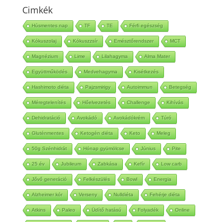
Cimkék
Húsmentes nap
TF
TE
Férfi egészség
Kókuszolaj
Kókuszzsír
Emésztőrendszer
MCT
Magnézium
Lime
Lilahagyma
Alma Mater
Együttműködés
Medvehagyma
Kisétkezés
Hashimoto diéta
Pajzsmirigy
Autoimmun
Betegség
Méregtelenítés
Hőelvezetés
Challenge
Kihívás
Dehidratáció
Avokádó
Avokádókrém
Túró
Gluténmentes
Ketogén diéta
Keto
Meleg
50g Szénhidrát
Hónap gyümölcse
Június
Pite
25 év
Jubileum
Zabkása
Kefír
Low carb
Jővő generáció
Felkészülés
Bowl
Energia
Alzheimer kór
Verseny
Nulldiéta
Fehérje diéta
Atkins
Paleo
Üdítő hatású
Folyadék
Online