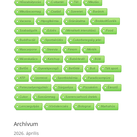
Hőszabályozás
C-vitamin
Tél
Mikulás
Mikuláscsomag
Család
Szeretet
Barátok
Vacsora
Hipoglikémia
Gránátalma
Brokkolifőzelék
Szabadgyök
Edzés
Mérsékelt intenzitású
Food
Buddha-tál
Sportsérülés
Cukorbetegség jelei
Mascarpone
Steevia
Fimom
Mérték
Mézeskalács
Ketchup
Babérlevél
Bólé
Befőtt
Gyerekpezsgő
Befőttlé
Buli
Téli sport
ATP
Izomrost
Sportbiokémia
Paradicsompüre
Petrezselyemgyökér
Sárgarépa
Pizzakrém
Élesztő
Cukor
Szezámmag
Szerencsehozó ételek
Lencsegulyás
Vöröslencsés
Bolognai
Marhahús
Archívum
2026. április