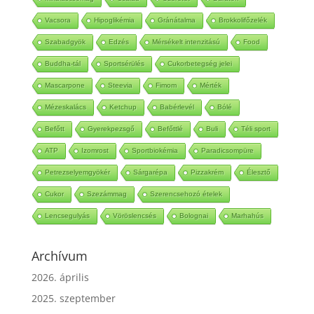
Vacsora
Hipoglikémia
Gránátalma
Brokkolifőzelék
Szabadgyök
Edzés
Mérsékelt intenzitású
Food
Buddha-tál
Sportsérülés
Cukorbetegség jelei
Mascarpone
Steevia
Fimom
Mérték
Mézeskalács
Ketchup
Babérlevél
Bólé
Befőtt
Gyerekpezsgő
Befőttlé
Buli
Téli sport
ATP
Izomrost
Sportbiokémia
Paradicsompüre
Petrezselyemgyökér
Sárgarépa
Pizzakrém
Élesztő
Cukor
Szezámmag
Szerencsehozó ételek
Lencsegulyás
Vöröslencsés
Bolognai
Marhahús
Archívum
2026. április
2025. szeptember