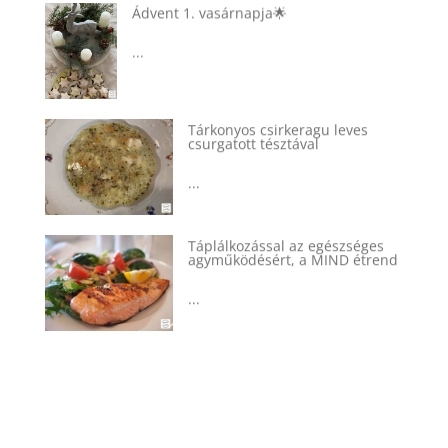
Ádvent 1. vasárnapja🌟
...
Tárkonyos csirkeragu leves
csurgatott tésztával
...
Táplálkozással az egészséges
agyműködésért, a MIND étrend
...