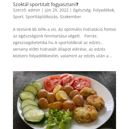
Szoktál sportitalt fogyasztani❓
Szerző:
admin
|
jún 29, 2022
|
Egészség
,
Folyadékok
,
Sport
,
Sporttáplálkozás
,
Szakember
A testünk kb.60%-a víz. Az optimális hidratáció fontos
az egészségünk fenntartása végett. Forrás:
egeszsegdietetika.hu A sportolóknál az edzés-,
verseny előtti hidratált állapot elérése, az edzés
közbeni folyadékbevitel, valamint az edzés után a...