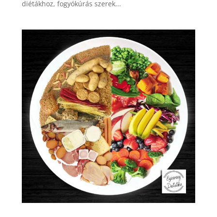
diétákhoz, fogyókúrás szerek...