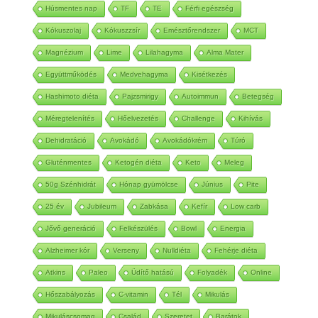
Húsmentes nap
TF
TE
Férfi egészség
Kókuszolaj
Kókuszzsír
Emésztőrendszer
MCT
Magnézium
Lime
Lilahagyma
Alma Mater
Együttműködés
Medvehagyma
Kisétkezés
Hashimoto diéta
Pajzsmirigy
Autoimmun
Betegség
Méregtelenítés
Hőelvezetés
Challenge
Kihívás
Dehidratáció
Avokádó
Avokádókrém
Túró
Gluténmentes
Ketogén diéta
Keto
Meleg
50g Szénhidrát
Hónap gyümölcse
Június
Pite
25 év
Jubileum
Zabkása
Kefír
Low carb
Jővő generáció
Felkészülés
Bowl
Energia
Alzheimer kór
Verseny
Nulldiéta
Fehérje diéta
Atkins
Paleo
Üdítő hatású
Folyadék
Online
Hőszabályozás
C-vitamin
Tél
Mikulás
Mikuláscsomag
Család
Szeretet
Barátok