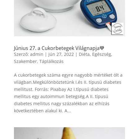
Június 27. a Cukorbetegek Világnapja💙
Szerző:
admin
|
jún 27, 2022
|
Diéta
,
Egészség
,
Szakember
,
Táplálkozás
A cukorbetegek száma egyre nagyobb mértéket ölt a
világban.Megkülönböztetünk I.és II. típusú diabetes
mellitust. Forrás: Pixabay Az I.típusú diabetes
mellitus egy autoimmun betegség.A II. típusú
diabetes mellitus nagy százalékban az elhízás
következtében alakul ki. A...