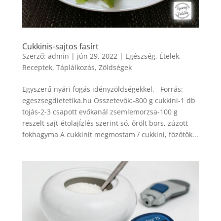
Cukkinis-sajtos fasírt
Szerző:
admin
|
jún 29, 2022
|
Egészség
,
Ételek
,
Receptek
,
Táplálkozás
,
Zöldségek
Egyszerű nyári fogás idényzöldségekkel. Forrás:
egeszsegdietetika.hu Összetevők:-800 g cukkini-1 db
tojás-2-3 csapott evőkanál zsemlemorzsa-100 g
reszelt sajt-étolajÍzlés szerint só, őrölt bors, zúzott
fokhagyma A cukkinit megmostam / cukkini, főzőtök...