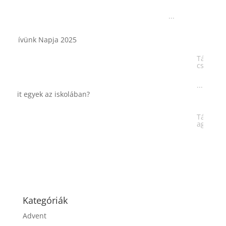
...
Tárkonyos csirkeragu leves
csurgatott tésztával
...
Táplálkozással az egészséges
agyműködésért, a MIND étrend
...
Kategóriák
Advent