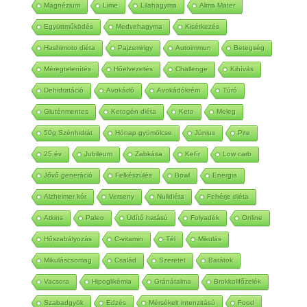
Magnézium
Lime
Lilahagyma
Alma Mater
Együttműködés
Medvehagyma
Kisétkezés
Hashimoto diéta
Pajzsmirigy
Autoimmun
Betegség
Méregtelenítés
Hőelvezetés
Challenge
Kihívás
Dehidratáció
Avokádó
Avokádókrém
Túró
Gluténmentes
Ketogén diéta
Keto
Meleg
50g Szénhidrát
Hónap gyümölcse
Június
Pite
25 év
Jubileum
Zabkása
Kefír
Low carb
Jővő generáció
Felkészülés
Bowl
Energia
Alzheimer kór
Verseny
Nulldiéta
Fehérje diéta
Atkins
Paleo
Üdítő hatású
Folyadék
Online
Hőszabályozás
C-vitamin
Tél
Mikulás
Mikuláscsomag
Család
Szeretet
Barátok
Vacsora
Hipoglikémia
Gránátalma
Brokkolifőzelék