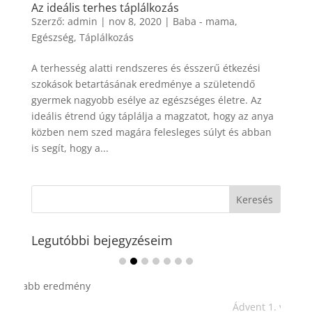
Az ideális terhes táplálkozás
Szerző:
admin
|
nov 8, 2020
|
Baba - mama
,
Egészség
,
Táplálkozás
A terhesség alatti rendszeres és ésszerű étkezési
szokások betartásának eredménye a születendő
gyermek nagyobb esélye az egészséges életre. Az
ideális étrend úgy táplálja a magzatot, hogy az anya
közben nem szed magára felesleges súlyt és abban
is segít, hogy a...
Legutóbbi bejegyzéseim
Ádvent 1. vasárnapja🌟