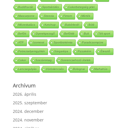
Szabadgyök
Edzés
Mérsékelt intenzitású
Food
Buddha-tál
Sportsérülés
Cukorbetegség jelei
Mascarpone
Steevia
Fimom
Mérték
Mézeskalács
Ketchup
Babérlevél
Bólé
Befőtt
Gyerekpezsgő
Befőttlé
Buli
Téli sport
ATP
Izomrost
Sportbiokémia
Paradicsompüre
Petrezselyemgyökér
Sárgarépa
Pizzakrém
Élesztő
Cukor
Szezámmag
Szerencsehozó ételek
Lencsegulyás
Vöröslencsés
Bolognai
Marhahús
Archívum
2026. április
2025. szeptember
2024. december
2024. november