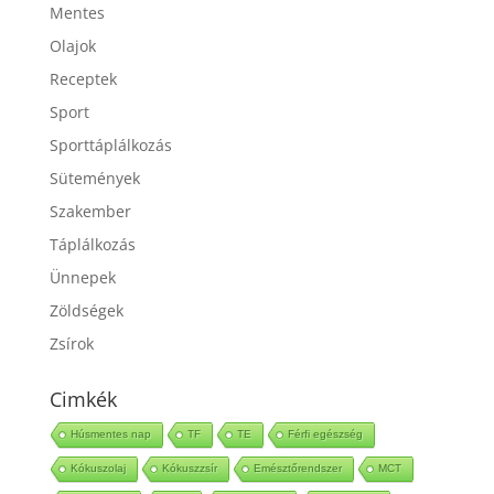
Italok
Mentes
Olajok
Receptek
Sport
Sporttáplálkozás
Sütemények
Szakember
Táplálkozás
Ünnepek
Zöldségek
Zsírok
Cimkék
Húsmentes nap
TF
TE
Férfi egészség
Kókuszolaj
Kókuszzsír
Emésztőrendszer
MCT