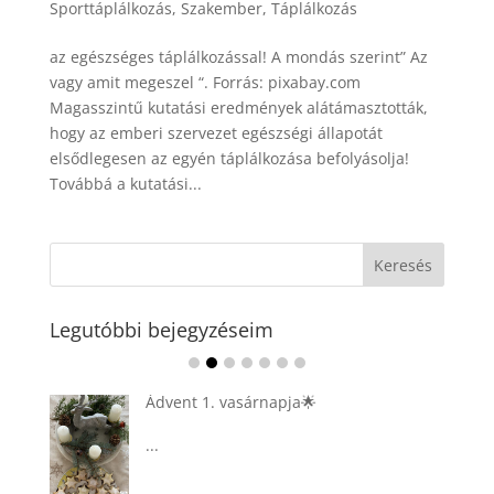
Sporttáplálkozás
,
Szakember
,
Táplálkozás
az egészséges táplálkozással! A mondás szerint” Az
vagy amit megeszel “. Forrás: pixabay.com
Magasszintű kutatási eredmények alátámasztották,
hogy az emberi szervezet egészségi állapotát
elsődlegesen az egyén táplálkozása befolyásolja!
Továbbá a kutatási...
Legutóbbi bejegyzéseim
Ádvent 1. vasárnapja🌟
...