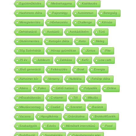
Együttműködés
Medvehagyma
Kisétkezés
Hashimoto diéta
Pajzsmirigy
Autoimmun
Betegség
Méregtelenítés
Hőelvezetés
Challenge
Kihívás
Dehidratáció
Avokádó
Avokádókrém
Túró
Gluténmentes
Ketogén diéta
Keto
Meleg
50g Szénhidrát
Hónap gyümölcse
Június
Pite
25 év
Jubileum
Zabkása
Kefír
Low carb
Jővő generáció
Felkészülés
Bowl
Energia
Alzheimer kór
Verseny
Nulldiéta
Fehérje diéta
Atkins
Paleo
Üdítő hatású
Folyadék
Online
Hőszabályozás
C-vitamin
Tél
Mikulás
Mikuláscsomag
Család
Szeretet
Barátok
Vacsora
Hipoglikémia
Gránátalma
Brokkolifőzelék
Szabadgyök
Edzés
Mérsékelt intenzitású
Food
Buddha-tál
Sportsérülés
Cukorbetegség jelei