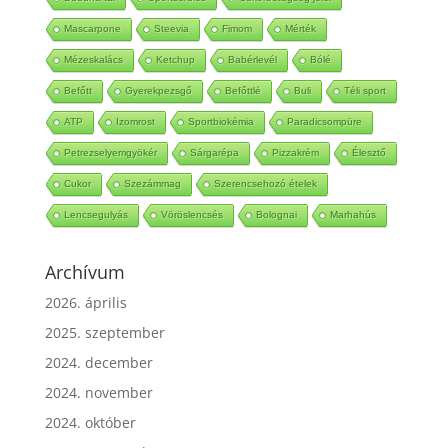
Mascarpone
Steevia
Fimom
Mérték
Mézeskalács
Ketchup
Babérlevél
Bólé
Befőtt
Gyerekpezsgő
Befőttlé
Buli
Téli sport
ATP
Izomrost
Sportbiokémia
Paradicsompüre
Petrezselyemgyökér
Sárgarépa
Pizzakrém
Élesztő
Cukor
Szezámmag
Szerencsehozó ételek
Lencsegulyás
Vöröslencsés
Bolognai
Marhahús
Archívum
2026. április
2025. szeptember
2024. december
2024. november
2024. október