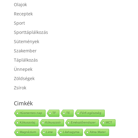
Olajok
Receptek
Sport
Sporttáplálkozás
Sütemények
Szakember
Táplálkozás
Ünnepek
Zöldségek
Zsírok
Cimkék
Húsmentes nap
TF
TE
Férfi egészség
Kókuszolaj
Kókuszzsír
Emésztőrendszer
MCT
Magnézium
Lime
Lilahagyma
Alma Mater