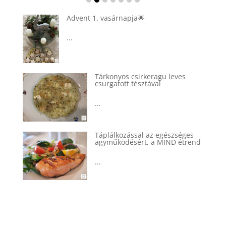
Ádvent 1. vasárnapja🌟
...
Tárkonyos csirkeragu leves
csurgatott tésztával
...
Táplálkozással az egészséges
agyműködésért, a MIND étrend
...