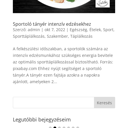
Sportoló tányér intenzív edzésekhez
Szerző:
admin
|
okt 7, 2022
|
Egészség
,
Ételek
,
Sport
,
Sporttáplálkozás
,
Szakember
,
Táplálkozás
A felkészülési időszakban, a sportolók számára az
intenzív edzésmunkához szükséges energia bevitele
az optimális sporttáplálkozással biztosítható. Forrás:
pixabay.com Ehhez nyújt segítséget a sportoló
tányér.A tányér ezen fajtája azokra a napokra
ajánlott, amelyeken 2...
Legutóbbi bejegyzéseim