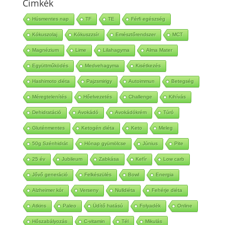
Cimkék
Húsmentes nap
TF
TE
Férfi egészség
Kókuszolaj
Kókuszzsír
Emésztőrendszer
MCT
Magnézium
Lime
Lilahagyma
Alma Mater
Együttműködés
Medvehagyma
Kisétkezés
Hashimoto diéta
Pajzsmirigy
Autoimmun
Betegség
Méregtelenítés
Hőelvezetés
Challenge
Kihívás
Dehidratáció
Avokádó
Avokádókrém
Túró
Gluténmentes
Ketogén diéta
Keto
Meleg
50g Szénhidrát
Hónap gyümölcse
Június
Pite
25 év
Jubileum
Zabkása
Kefír
Low carb
Jővő generáció
Felkészülés
Bowl
Energia
Alzheimer kór
Verseny
Nulldiéta
Fehérje diéta
Atkins
Paleo
Üdítő hatású
Folyadék
Online
Hőszabályozás
C-vitamin
Tél
Mikulás