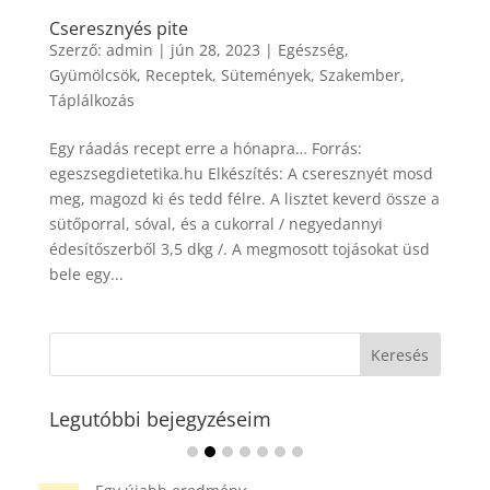
Cseresznyés pite
Szerző:
admin
|
jún 28, 2023
|
Egészség
,
Gyümölcsök
,
Receptek
,
Sütemények
,
Szakember
,
Táplálkozás
Egy ráadás recept erre a hónapra… Forrás:
egeszsegdietetika.hu Elkészítés: A cseresznyét mosd
meg, magozd ki és tedd félre. A lisztet keverd össze a
sütőporral, sóval, és a cukorral / negyedannyi
édesítőszerből 3,5 dkg /. A megmosott tojásokat üsd
bele egy...
Legutóbbi bejegyzéseim