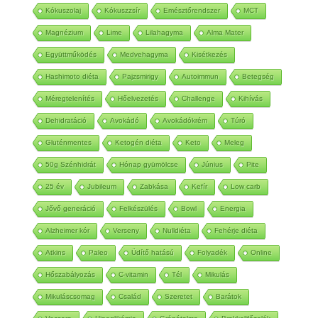
Kókuszolaj
Kókuszzsír
Emésztőrendszer
MCT
Magnézium
Lime
Lilahagyma
Alma Mater
Együttműködés
Medvehagyma
Kisétkezés
Hashimoto diéta
Pajzsmirigy
Autoimmun
Betegség
Méregtelenítés
Hőelvezetés
Challenge
Kihívás
Dehidratáció
Avokádó
Avokádókrém
Túró
Gluténmentes
Ketogén diéta
Keto
Meleg
50g Szénhidrát
Hónap gyümölcse
Június
Pite
25 év
Jubileum
Zabkása
Kefír
Low carb
Jővő generáció
Felkészülés
Bowl
Energia
Alzheimer kór
Verseny
Nulldiéta
Fehérje diéta
Atkins
Paleo
Üdítő hatású
Folyadék
Online
Hőszabályozás
C-vitamin
Tél
Mikulás
Mikuláscsomag
Család
Szeretet
Barátok