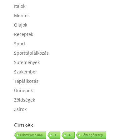
Italok
Mentes
Olajok
Receptek
Sport
Sporttáplálkozás
Sütemények
Szakember
Táplálkozás
Ünnepek
Zöldségek
Zsírok
Cimkék
Húsmentes nap
TF
TE
Férfi egészség