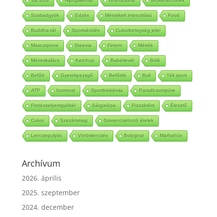
Vacsora
Hipoglikémia
Gránátalma
Brokkolifőzelék
Szabadgyök
Edzés
Mérsékelt intenzitású
Food
Buddha-tál
Sportsérülés
Cukorbetegség jelei
Mascarpone
Steevia
Fimom
Mérték
Mézeskalács
Ketchup
Babérlevél
Bólé
Befőtt
Gyerekpezsgő
Befőttlé
Buli
Téli sport
ATP
Izomrost
Sportbiokémia
Paradicsompüre
Petrezselyemgyökér
Sárgarépa
Pizzakrém
Élesztő
Cukor
Szezámmag
Szerencsehozó ételek
Lencsegulyás
Vöröslencsés
Bolognai
Marhahús
Archívum
2026. április
2025. szeptember
2024. december