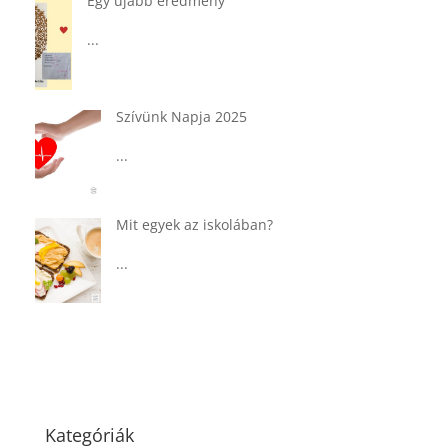
Ádvent 1. vasárnapja🌟
...
Tárkonyos csirkeragu leves
csurgatott tésztával
...
Táplálkozással az egészséges
agyműködésért, a MIND étrend
...
Kategóriák