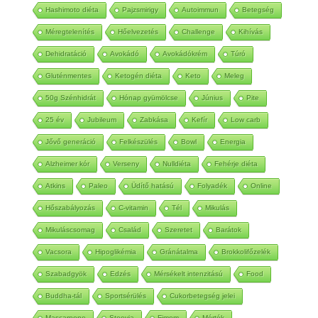
Hashimoto diéta
Pajzsmirigy
Autoimmun
Betegség
Méregtelenítés
Hőelvezetés
Challenge
Kihívás
Dehidratáció
Avokádó
Avokádókrém
Túró
Gluténmentes
Ketogén diéta
Keto
Meleg
50g Szénhidrát
Hónap gyümölcse
Június
Pite
25 év
Jubileum
Zabkása
Kefír
Low carb
Jővő generáció
Felkészülés
Bowl
Energia
Alzheimer kór
Verseny
Nulldiéta
Fehérje diéta
Atkins
Paleo
Üdítő hatású
Folyadék
Online
Hőszabályozás
C-vitamin
Tél
Mikulás
Mikuláscsomag
Család
Szeretet
Barátok
Vacsora
Hipoglikémia
Gránátalma
Brokkolifőzelék
Szabadgyök
Edzés
Mérsékelt intenzitású
Food
Buddha-tál
Sportsérülés
Cukorbetegség jelei
Mascarpone
Steevia
Fimom
Mérték