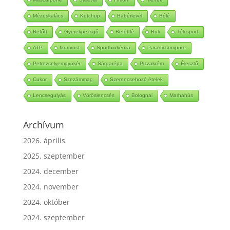
Mézeskalács
Ketchup
Babérlevél
Bólé
Befőtt
Gyerekpezsgő
Befőttlé
Buli
Téli sport
ATP
Izomrost
Sportbiokémia
Paradicsompüre
Petrezselyemgyökér
Sárgarépa
Pizzakrém
Élesztő
Cukor
Szezámmag
Szerencsehozó ételek
Lencsegulyás
Vöröslencsés
Bolognai
Marhahús
Archívum
2026. április
2025. szeptember
2024. december
2024. november
2024. október
2024. szeptember