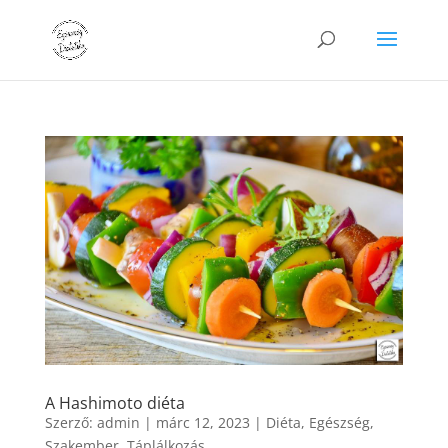
A Hashimoto diéta
Szerző:
admin
|
márc 12, 2023
|
Diéta
,
Egészség
,
Szakember
,
Táplálkozás