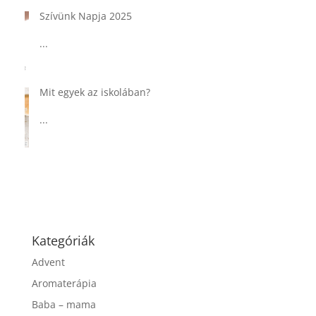
Tárkonyos csirkeragu leves
csurgatott tésztával
...
Táplálkozással az egészséges
agyműködésért, a MIND étrend
...
Kategóriák
Advent
Aromaterápia
Baba – mama