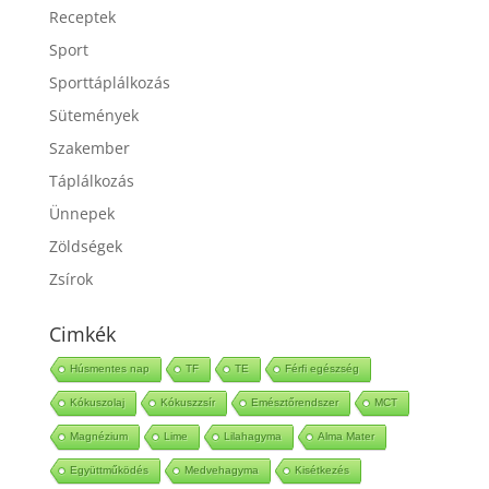
Receptek
Sport
Sporttáplálkozás
Sütemények
Szakember
Táplálkozás
Ünnepek
Zöldségek
Zsírok
Cimkék
Húsmentes nap
TF
TE
Férfi egészség
Kókuszolaj
Kókuszzsír
Emésztőrendszer
MCT
Magnézium
Lime
Lilahagyma
Alma Mater
Együttműködés
Medvehagyma
Kisétkezés