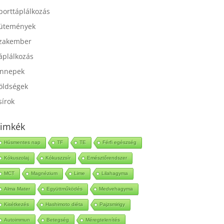
port
porttáplálkozás
ütemények
zakember
áplálkozás
nnepek
öldségek
sírok
imkék
Húsmentes nap
TF
TE
Férfi egészség
Kókuszolaj
Kókuszzsír
Emésztőrendszer
MCT
Magnézium
Lime
Lilahagyma
Alma Mater
Együttműködés
Medvehagyma
Kisétkezés
Hashimoto diéta
Pajzsmirigy