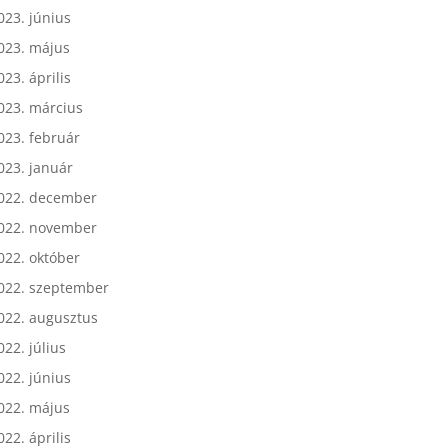
023. július
023. június
023. május
023. április
023. március
023. február
023. január
022. december
022. november
022. október
022. szeptember
022. augusztus
022. július
022. június
022. május