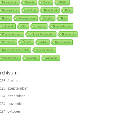
Mascarpone
Steevia
Fimom
Mérték
Mézeskalács
Ketchup
Babérlevél
Bólé
Befőtt
Gyerekpezsgő
Befőttlé
Buli
Téli sport
ATP
Izomrost
Sportbiokémia
Paradicsompüre
Petrezselyemgyökér
Sárgarépa
Pizzakrém
Élesztő
Cukor
Szezámmag
Szerencsehozó ételek
Lencsegulyás
Vöröslencsés
Bolognai
Marhahús
rchívum
026. április
025. szeptember
024. december
024. november