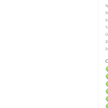
S
S
S
S
T
Ü
Z
Z
C