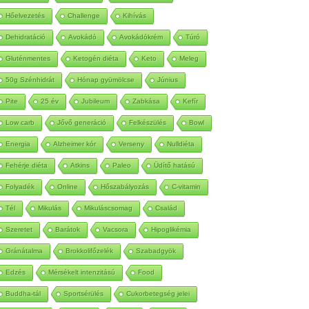
Autoimmun
Betegség
Méregtelenítés
Hőelvezetés
Challenge
Kihívás
Dehidratáció
Avokádó
Avokádókrém
Túró
Gluténmentes
Ketogén diéta
Keto
Meleg
50g Szénhidrát
Hónap gyümölcse
Június
Pite
25 év
Jubileum
Zabkása
Kefír
Low carb
Jővő generáció
Felkészülés
Bowl
Energia
Alzheimer kór
Verseny
Nulldiéta
Fehérje diéta
Atkins
Paleo
Üdítő hatású
Folyadék
Online
Hőszabályozás
C-vitamin
Tél
Mikulás
Mikuláscsomag
Család
Szeretet
Barátok
Vacsora
Hipoglikémia
Gránátalma
Brokkolifőzelék
Szabadgyök
Edzés
Mérsékelt intenzitású
Food
Buddha-tál
Sportsérülés
Cukorbetegség jelei