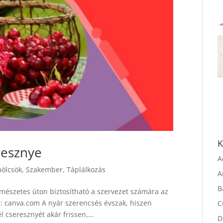
resznye
K
A
ölcsök
,
Szakember
,
Táplálkozás
A
ermészetes úton biztosítható a szervezet számára az
B
s: canva.com A nyár szerencsés évszak, hiszen
C
cseresznyét akár frissen,...