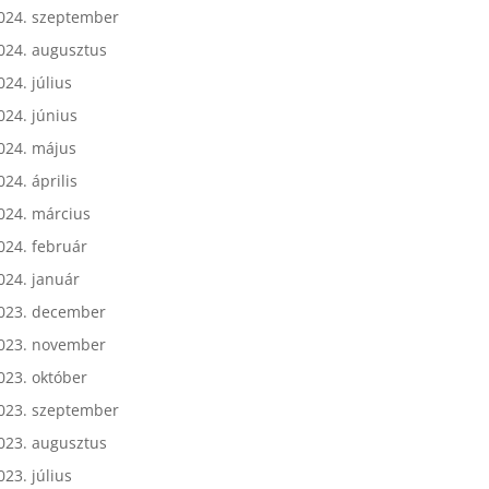
024. október
024. szeptember
024. augusztus
024. július
024. június
024. május
024. április
024. március
024. február
024. január
023. december
023. november
023. október
023. szeptember
023. augusztus