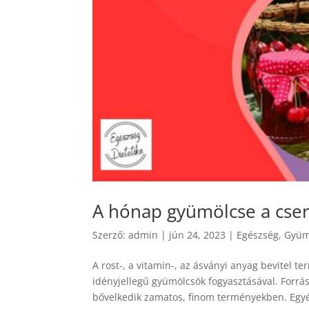
A hónap gyümölcse a cse
Szerző:
admin
|
jún 24, 2023
|
Egészség
,
Gyüm
A rost-, a vitamin-, az ásványi anyag bevitel t
idényjellegű gyümölcsök fogyasztásával. Forrá
bővelkedik zamatos, finom terményekben. Egyél 