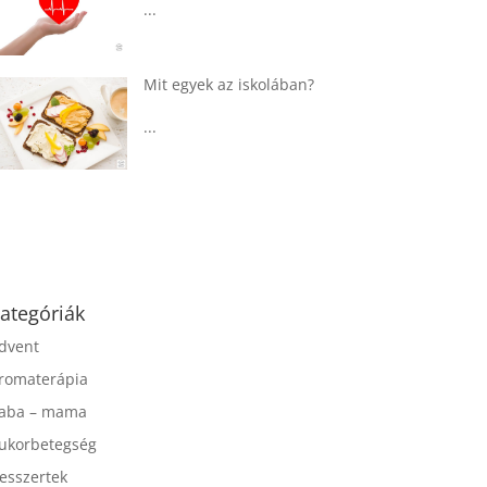
...
Táplálkozással az
egészséges
agyműködésért, a MIND
étrend
...
ategóriák
dvent
romaterápia
aba – mama
ukorbetegség