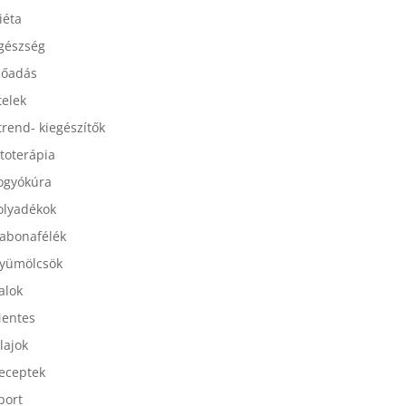
esszertek
iéta
gészség
lőadás
telek
trend- kiegészítők
itoterápia
ogyókúra
olyadékok
abonafélék
yümölcsök
talok
entes
lajok
eceptek