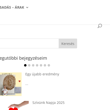
SADÁS – ÁRAK
egutóbbi bejegyzéseim
Ádvent 1. vasárnapja🌟
...
Tárkonyos csirkeragu leves
csurgatott tésztával