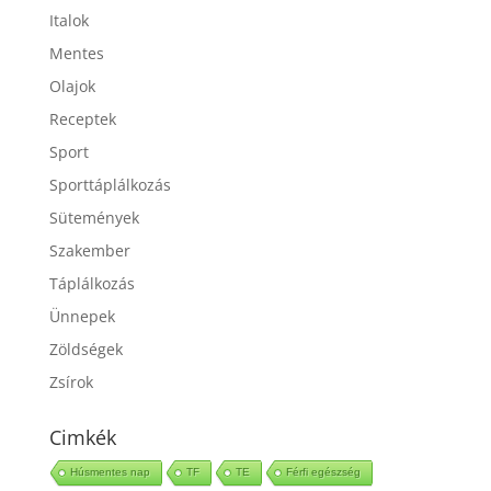
Italok
Mentes
Olajok
Receptek
Sport
Sporttáplálkozás
Sütemények
Szakember
Táplálkozás
Ünnepek
Zöldségek
Zsírok
Cimkék
Húsmentes nap
TF
TE
Férfi egészség