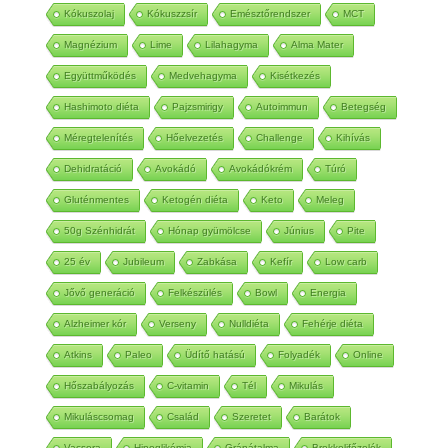
Kókuszolaj
Kókuszzsír
Emésztőrendszer
MCT
Magnézium
Lime
Lilahagyma
Alma Mater
Együttműködés
Medvehagyma
Kisétkezés
Hashimoto diéta
Pajzsmirigy
Autoimmun
Betegség
Méregtelenítés
Hőelvezetés
Challenge
Kihívás
Dehidratáció
Avokádó
Avokádókrém
Túró
Gluténmentes
Ketogén diéta
Keto
Meleg
50g Szénhidrát
Hónap gyümölcse
Június
Pite
25 év
Jubileum
Zabkása
Kefír
Low carb
Jővő generáció
Felkészülés
Bowl
Energia
Alzheimer kór
Verseny
Nulldiéta
Fehérje diéta
Atkins
Paleo
Üdítő hatású
Folyadék
Online
Hőszabályozás
C-vitamin
Tél
Mikulás
Mikuláscsomag
Család
Szeretet
Barátok
Vacsora
Hipoglikémia
Gránátalma
Brokkolifőzelék