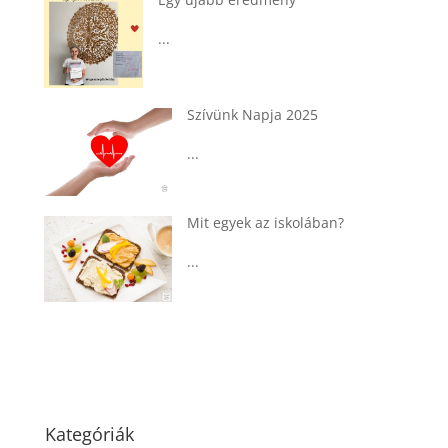
Ádvent 1. vasárnapja🌟
...
Tárkonyos csirkeragu leves
csurgatott tésztával
...
Táplálkozással az egészséges
agyműködésért, a MIND étrend
...
Kategóriák