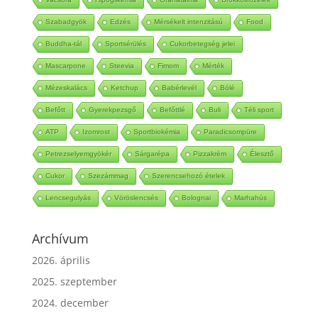
Szabadgyök
Edzés
Mérsékelt intenzitású
Food
Buddha-tál
Sportsérülés
Cukorbetegség jelei
Mascarpone
Steevia
Fimom
Mérték
Mézeskalács
Ketchup
Babérlevél
Bólé
Befőtt
Gyerekpezsgő
Befőttlé
Buli
Téli sport
ATP
Izomrost
Sportbiokémia
Paradicsompüre
Petrezselyemgyökér
Sárgarépa
Pizzakrém
Élesztő
Cukor
Szezámmag
Szerencsehozó ételek
Lencsegulyás
Vöröslencsés
Bolognai
Marhahús
Archívum
2026. április
2025. szeptember
2024. december