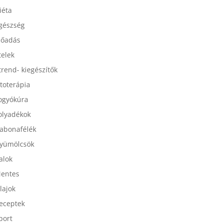
esszertek
iéta
gészség
lőadás
telek
trend- kiegészítők
itoterápia
ogyókúra
olyadékok
abonafélék
yümölcsök
talok
entes
lajok
eceptek