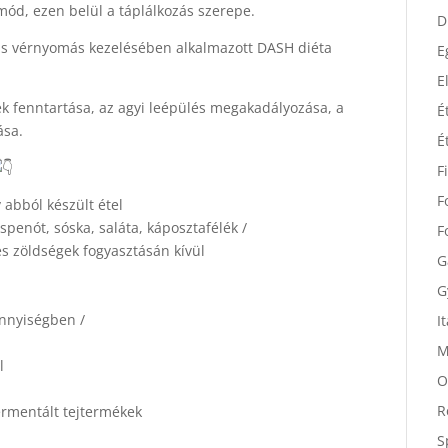
D
mód, ezen belül a táplálkozás szerepe.
D
s vérnyomás kezelésében alkalmazott DASH diéta
E
E
k fenntartása, az agyi leépülés megakadályozása, a
É
ása.
É
F
 abból készült étel
F
spenót, sóska, saláta, káposztafélék /
F
es zöldségek fogyasztásán kívül
G
G
ennyiségben /
I
l
M
O
ermentált tejtermékek
R