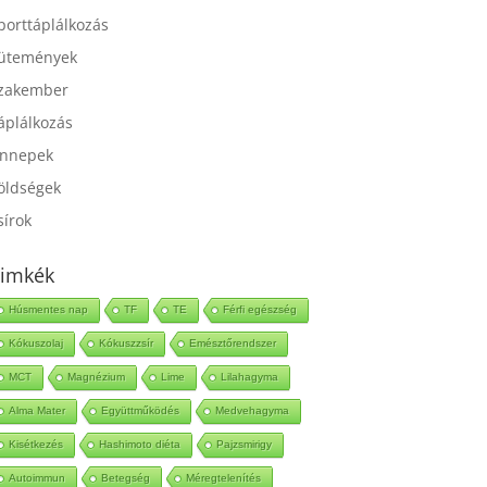
port
porttáplálkozás
ütemények
zakember
áplálkozás
nnepek
öldségek
sírok
imkék
Húsmentes nap
TF
TE
Férfi egészség
Kókuszolaj
Kókuszzsír
Emésztőrendszer
MCT
Magnézium
Lime
Lilahagyma
Alma Mater
Együttműködés
Medvehagyma
Kisétkezés
Hashimoto diéta
Pajzsmirigy