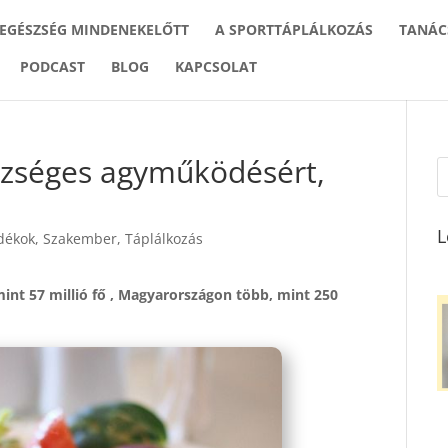
 EGÉSZSÉG MINDENEKELŐTT
A SPORTTÁPLÁLKOZÁS
TANÁC
PODCAST
BLOG
KAPCSOLAT
szséges agyműködésért,
L
dékok
,
Szakember
,
Táplálkozás
int 57 millió fő , Magyarországon több, mint 250