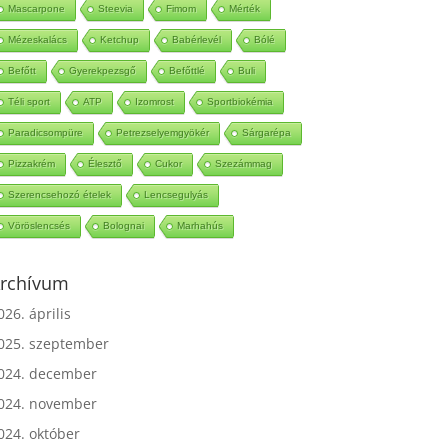
Mascarpone
Steevia
Fimom
Mérték
Mézeskalács
Ketchup
Babérlevél
Bólé
Befőtt
Gyerekpezsgő
Befőttlé
Buli
Téli sport
ATP
Izomrost
Sportbiokémia
Paradicsompüre
Petrezselyemgyökér
Sárgarépa
Pizzakrém
Élesztő
Cukor
Szezámmag
Szerencsehozó ételek
Lencsegulyás
Vöröslencsés
Bolognai
Marhahús
rchívum
026. április
025. szeptember
024. december
024. november