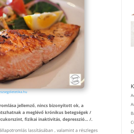
K
szsegdietetika.hu
A
omlása jellemző, nincs bizonyított ok, a
A
átszhatnak a meglévő krónikus betegségek /
B
ukorszint, fizikai inaktivitás, depresszió… /.
C
 állapotromlás
lassításában , valamint a részleges