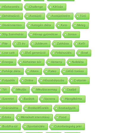
Autoimmun
Betegség
Méregtelenítés
Hőelvezetés
Challenge
Kihívás
Dehidratáció
Avokádó
Avokádókrém
Túró
Gluténmentes
Ketogén diéta
Keto
Meleg
50g Szénhidrát
Hónap gyümölcse
Június
Pite
25 év
Jubileum
Zabkása
Kefír
Low carb
Jővő generáció
Felkészülés
Bowl
Energia
Alzheimer kór
Verseny
Nulldiéta
Fehérje diéta
Atkins
Paleo
Üdítő hatású
Folyadék
Online
Hőszabályozás
C-vitamin
Tél
Mikulás
Mikuláscsomag
Család
Szeretet
Barátok
Vacsora
Hipoglikémia
Gránátalma
Brokkolifőzelék
Szabadgyök
Edzés
Mérsékelt intenzitású
Food
Buddha-tál
Sportsérülés
Cukorbetegség jelei