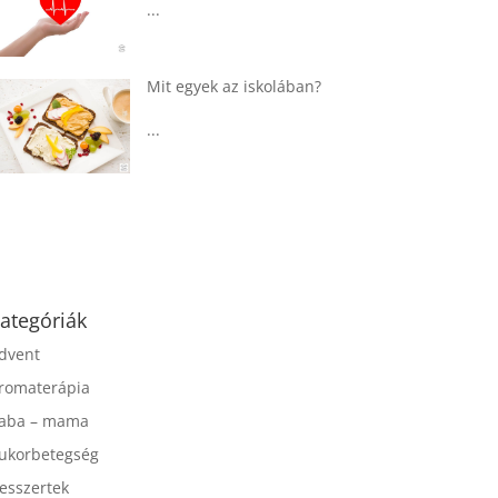
...
Táplálkozással az
egészséges
agyműködésért, a MIND
étrend
...
ategóriák
dvent
romaterápia
aba – mama
ukorbetegség