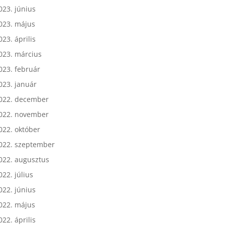
023. július
023. június
023. május
023. április
023. március
023. február
023. január
022. december
022. november
022. október
022. szeptember
022. augusztus
022. július
022. június
022. május