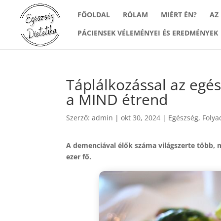
FŐOLDAL
RÓLAM
MIÉRT ÉN?
AZ
PÁCIENSEK VÉLEMÉNYEI ÉS EREDMÉNYEK
Táplálkozással az egé
a MIND étrend
Szerző:
admin
|
okt 30, 2024
|
Egészség
,
Folya
A demenciával élők száma világszerte több, m
ezer fő.