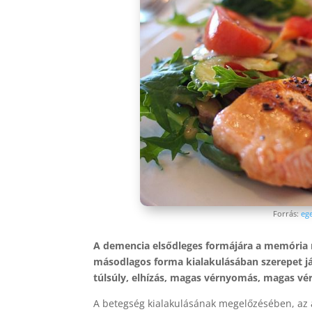
Forrás:
ege
A demencia elsődleges formájára a memória r
másodlagos forma kialakulásában szerepet j
túlsúly, elhízás, magas vérnyomás, magas vérc
A betegség kialakulásának megelőzésében, az