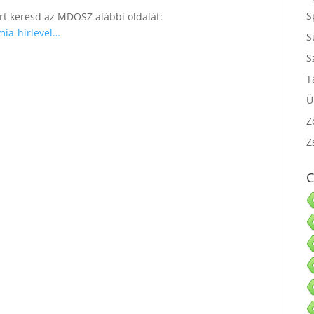
S
rt keresd az MDOSZ alábbi oldalát:
S
mia-hirlevel…
S
S
T
Ü
Z
Z
C