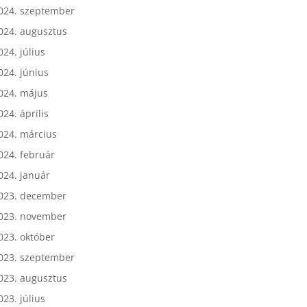
024. október
024. szeptember
024. augusztus
024. július
024. június
024. május
024. április
024. március
024. február
024. január
023. december
023. november
023. október
023. szeptember
023. augusztus