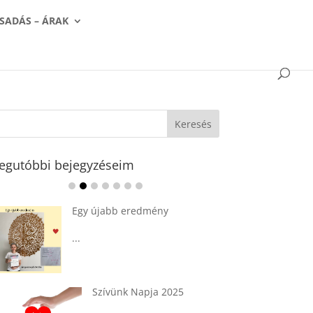
SADÁS – ÁRAK
egutóbbi bejegyzéseim
Ádvent 1. vasárnapja🌟
...
Tárkonyos csirkeragu leves
csurgatott tésztával