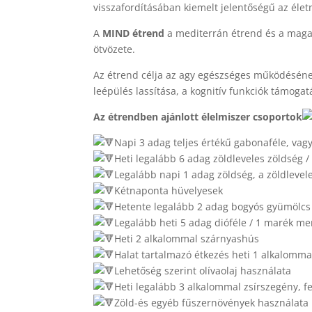
visszafordításában kiemelt jelentőségű az élet
A
MIND étrend
a mediterrán étrend és a maga
ötvözete.
Az étrend célja az agy egészséges működéséne
leépülés lassítása, a kognitív funkciók támogat
Az étrendben ajánlott élelmiszer csoportok
Napi 3 adag teljes értékű gabonaféle, vagy
Heti legalább 6 adag zöldleveles zöldség / 
Legalább napi 1 adag zöldség, a zöldlevel
Kétnaponta hüvelyesek
Hetente legalább 2 adag bogyós gyümölcs
Legalább heti 5 adag dióféle / 1 marék m
Heti 2 alkalommal szárnyashús
Halat tartalmazó étkezés heti 1 alkalomma
Lehetőség szerint olívaolaj használata
Heti legalább 3 alkalommal zsírszegény, f
Zöld-és egyéb fűszernövények használata