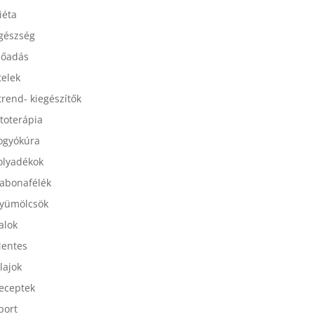
esszertek
iéta
gészség
lőadás
telek
trend- kiegészítők
itoterápia
ogyókúra
olyadékok
abonafélék
yümölcsök
talok
entes
lajok
eceptek