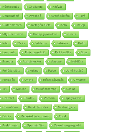
Autoimmun
Betegség
Méregtelenítés
Hőelvezetés
Challenge
Kihívás
Dehidratáció
Avokádó
Avokádókrém
Túró
Gluténmentes
Ketogén diéta
Keto
Meleg
50g Szénhidrát
Hónap gyümölcse
Június
Pite
25 év
Jubileum
Zabkása
Kefír
Low carb
Jővő generáció
Felkészülés
Bowl
Energia
Alzheimer kór
Verseny
Nulldiéta
Fehérje diéta
Atkins
Paleo
Üdítő hatású
Folyadék
Online
Hőszabályozás
C-vitamin
Tél
Mikulás
Mikuláscsomag
Család
Szeretet
Barátok
Vacsora
Hipoglikémia
Gránátalma
Brokkolifőzelék
Szabadgyök
Edzés
Mérsékelt intenzitású
Food
Buddha-tál
Sportsérülés
Cukorbetegség jelei