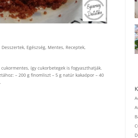
,
Desszertek
,
Egészség
,
Mentes
,
Receptek
,
 cukormentes, így cukorbetegek is fogyaszthatják.
tához: – 200 g finomliszt – 5 g natúr kakaópor – 40
.
K
A
A
B
C