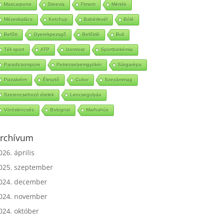
Mascarpone
Steevia
Fimom
Mérték
Mézeskalács
Ketchup
Babérlevél
Bólé
Befőtt
Gyerekpezsgő
Befőttlé
Buli
Téli sport
ATP
Izomrost
Sportbiokémia
Paradicsompüre
Petrezselyemgyökér
Sárgarépa
Pizzakrém
Élesztő
Cukor
Szezámmag
Szerencsehozó ételek
Lencsegulyás
Vöröslencsés
Bolognai
Marhahús
rchívum
026. április
025. szeptember
024. december
024. november