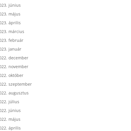
023. július
023. június
023. május
023. április
023. március
023. február
023. január
022. december
022. november
022. október
022. szeptember
022. augusztus
022. július
022. június
022. május