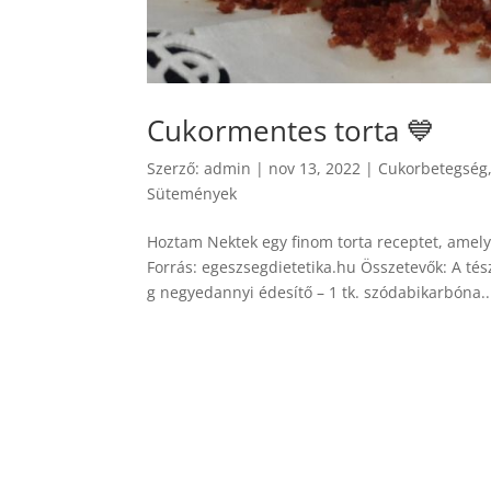
Cukormentes torta 💙
Szerző:
admin
|
nov 13, 2022
|
Cukorbetegség
Sütemények
Hoztam Nektek egy finom torta receptet, amely
Forrás: egeszsegdietetika.hu Összetevők: A tész
g negyedannyi édesítő – 1 tk. szódabikarbóna..