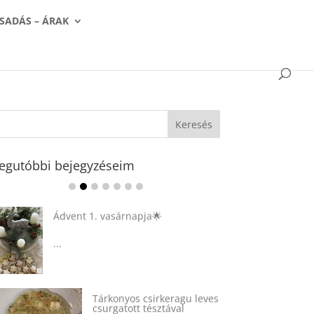
SADÁS – ÁRAK
egutóbbi bejegyzéseim
Ádvent 1. vasárnapja🌟
...
Tárkonyos csirkeragu leves
csurgatott tésztával