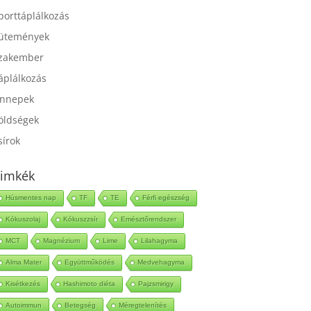
port
porttáplálkozás
ütemények
zakember
áplálkozás
nnepek
öldségek
sírok
imkék
Húsmentes nap
TF
TE
Férfi egészség
Kókuszolaj
Kókuszzsír
Emésztőrendszer
MCT
Magnézium
Lime
Lilahagyma
Alma Mater
Együttműködés
Medvehagyma
Kisétkezés
Hashimoto diéta
Pajzsmirigy