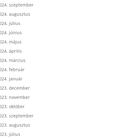
024. október
024. szeptember
024. augusztus
024. július
024. június
024. május
024. április
024. március
024. február
024. január
023. december
023. november
023. október
023. szeptember
023. augusztus