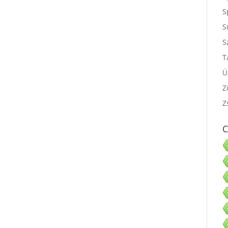
S
S
S
S
T
Ü
Z
Z
C