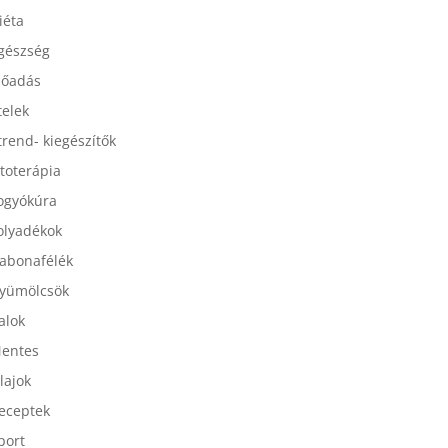
esszertek
iéta
gészség
lőadás
telek
trend- kiegészítők
itoterápia
ogyókúra
olyadékok
abonafélék
yümölcsök
talok
entes
lajok
eceptek