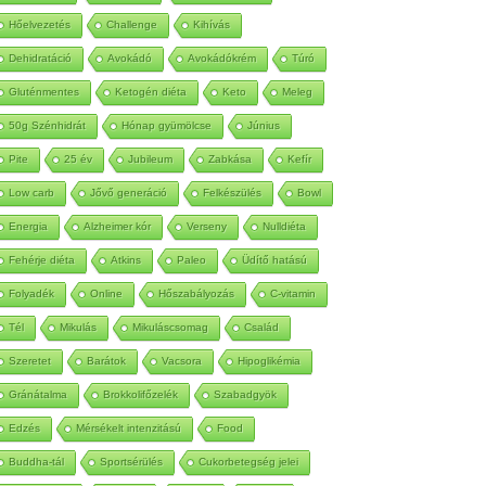
Autoimmun
Betegség
Méregtelenítés
Hőelvezetés
Challenge
Kihívás
Dehidratáció
Avokádó
Avokádókrém
Túró
Gluténmentes
Ketogén diéta
Keto
Meleg
50g Szénhidrát
Hónap gyümölcse
Június
Pite
25 év
Jubileum
Zabkása
Kefír
Low carb
Jővő generáció
Felkészülés
Bowl
Energia
Alzheimer kór
Verseny
Nulldiéta
Fehérje diéta
Atkins
Paleo
Üdítő hatású
Folyadék
Online
Hőszabályozás
C-vitamin
Tél
Mikulás
Mikuláscsomag
Család
Szeretet
Barátok
Vacsora
Hipoglikémia
Gránátalma
Brokkolifőzelék
Szabadgyök
Edzés
Mérsékelt intenzitású
Food
Buddha-tál
Sportsérülés
Cukorbetegség jelei