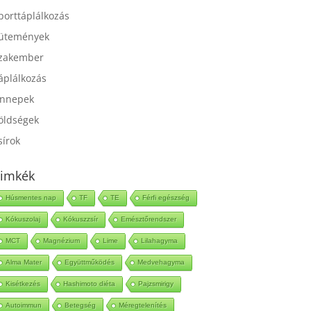
port
porttáplálkozás
ütemények
zakember
áplálkozás
nnepek
öldségek
sírok
imkék
Húsmentes nap
TF
TE
Férfi egészség
Kókuszolaj
Kókuszzsír
Emésztőrendszer
MCT
Magnézium
Lime
Lilahagyma
Alma Mater
Együttműködés
Medvehagyma
Kisétkezés
Hashimoto diéta
Pajzsmirigy