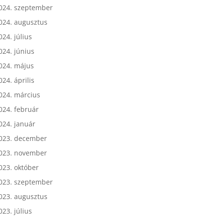
024. október
024. szeptember
024. augusztus
024. július
024. június
024. május
024. április
024. március
024. február
024. január
023. december
023. november
023. október
023. szeptember
023. augusztus