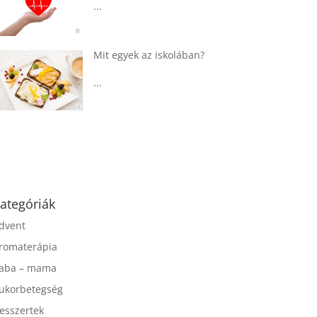
...
Táplálkozással az
egészséges
agyműködésért, a MIND
étrend
...
ategóriák
dvent
romaterápia
aba – mama
ukorbetegség