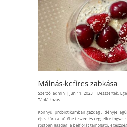
Málnás-kefíres zabkása
Szerző:
admin
|
jún 11, 2023
|
Desszertek
,
Egé
Táplálkozás
Könnyű, probiotikumban gazdag , idényjellegű 
éjszakára a hűtőbe teszed és reggelire fogyasz
rostban gazdag, a bélflórát támogató, egészsé