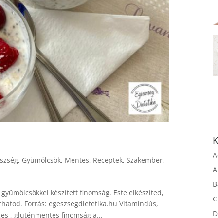
K
szség
,
Gyümölcsök
,
Mentes
,
Receptek
,
Szakember
,
A
A
gyümölcsökkel készített finomság. Este elkészíted,
B
thatod. Forrás: egeszsegdietetika.hu Vitamindús,
C
ges , gluténmentes finomság a...