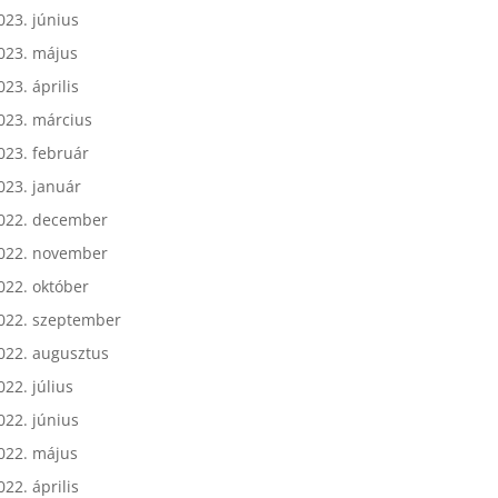
023. július
023. június
023. május
023. április
023. március
023. február
023. január
022. december
022. november
022. október
022. szeptember
022. augusztus
022. július
022. június
022. május