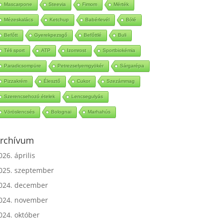
Mascarpone
Steevia
Fimom
Mérték
Mézeskalács
Ketchup
Babérlevél
Bólé
Befőtt
Gyerekpezsgő
Befőttlé
Buli
Téli sport
ATP
Izomrost
Sportbiokémia
Paradicsompüre
Petrezselyemgyökér
Sárgarépa
Pizzakrém
Élesztő
Cukor
Szezámmag
Szerencsehozó ételek
Lencsegulyás
Vöröslencsés
Bolognai
Marhahús
rchívum
026. április
025. szeptember
024. december
024. november