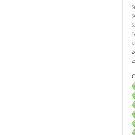
S
S
S
S
T
Ü
Z
Z
C