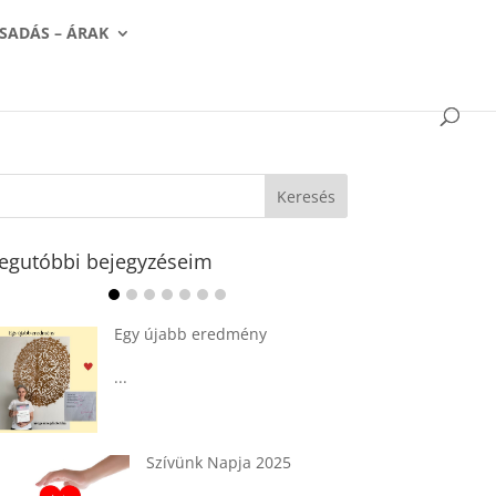
SADÁS – ÁRAK
egutóbbi bejegyzéseim
Ádvent 1. vasárnapja🌟
...
Tárkonyos csirkeragu leves
csurgatott tésztával