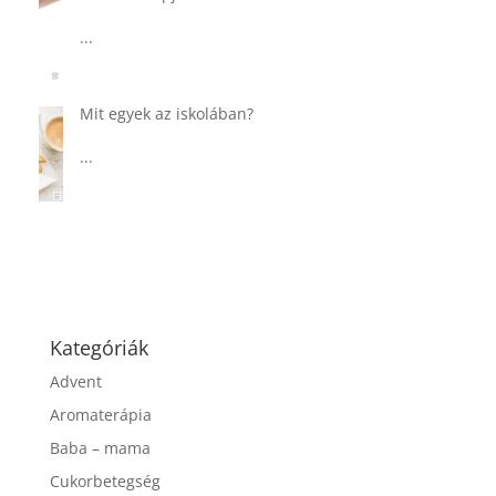
Tárkonyos csirkeragu leves
csurgatott tésztával
...
Táplálkozással az egészséges
agyműködésért, a MIND étrend
...
Kategóriák
Advent
Aromaterápia
Baba – mama
Cukorbetegség