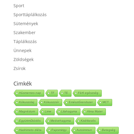
Sport
Sporttáplálkozás
Sütemények
Szakember
Táplálkozás
Ünnepek
Zöldségek
Zsírok
Cimkék
Húsmentes nap
TF
TE
Férfi egészség
Kókuszolaj
Kókuszzsír
Emésztőrendszer
MCT
Magnézium
Lime
Lilahagyma
Alma Mater
Együttműködés
Medvehagyma
Kisétkezés
Hashimoto diéta
Pajzsmirigy
Autoimmun
Betegség