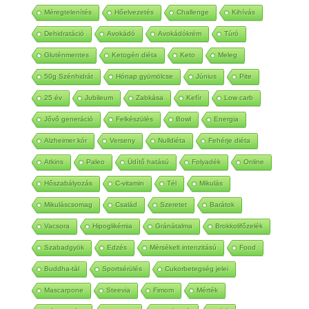
Méregtelenítés
Hőelvezetés
Challenge
Kihívás
Dehidratáció
Avokádó
Avokádókrém
Túró
Gluténmentes
Ketogén diéta
Keto
Meleg
50g Szénhidrát
Hónap gyümölcse
Június
Pite
25 év
Jubileum
Zabkása
Kefír
Low carb
Jővő generáció
Felkészülés
Bowl
Energia
Alzheimer kór
Verseny
Nulldiéta
Fehérje diéta
Atkins
Paleo
Üdítő hatású
Folyadék
Online
Hőszabályozás
C-vitamin
Tél
Mikulás
Mikuláscsomag
Család
Szeretet
Barátok
Vacsora
Hipoglikémia
Gránátalma
Brokkolifőzelék
Szabadgyök
Edzés
Mérsékelt intenzitású
Food
Buddha-tál
Sportsérülés
Cukorbetegség jelei
Mascarpone
Steevia
Fimom
Mérték