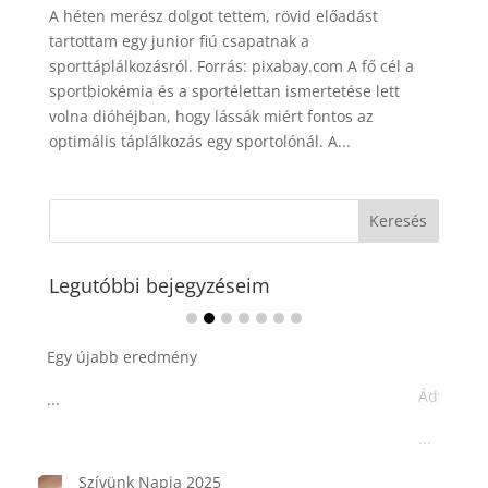
A héten merész dolgot tettem, rövid előadást
tartottam egy junior fiú csapatnak a
sporttáplálkozásról. Forrás: pixabay.com A fő cél a
sportbiokémia és a sportélettan ismertetése lett
volna dióhéjban, hogy lássák miért fontos az
optimális táplálkozás egy sportolónál. A...
Legutóbbi bejegyzéseim
Ádvent 1. vasárnapja🌟
...