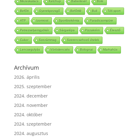
Mézeskalács
Ketchup
Babérlevél
Bólé
Befőtt
Gyerekpezsgő
Befőttlé
Buli
Téli sport
ATP
Izomrost
Sportbiokémia
Paradicsompüre
Petrezselyemgyökér
Sárgarépa
Pizzakrém
Élesztő
Cukor
Szezámmag
Szerencsehozó ételek
Lencsegulyás
Vöröslencsés
Bolognai
Marhahús
Archívum
2026. április
2025. szeptember
2024. december
2024. november
2024. október
2024. szeptember
2024. augusztus