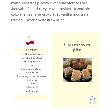
mandulalisztes piskóta levendulás-fekete teás
áfonyabetét Earl Grey teával ízesített citromkrém
cukormentes fehércsokoládés vanília mousse a
tetején Cukorhelyettesítőként az...