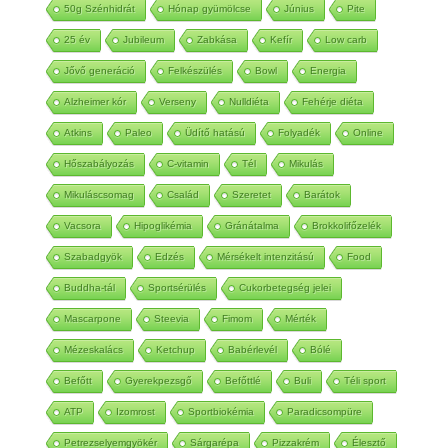
50g Szénhidrát
Hónap gyümölcse
Június
Pite
25 év
Jubileum
Zabkása
Kefír
Low carb
Jővő generáció
Felkészülés
Bowl
Energia
Alzheimer kór
Verseny
Nulldiéta
Fehérje diéta
Atkins
Paleo
Üdítő hatású
Folyadék
Online
Hőszabályozás
C-vitamin
Tél
Mikulás
Mikuláscsomag
Család
Szeretet
Barátok
Vacsora
Hipoglikémia
Gránátalma
Brokkolifőzelék
Szabadgyök
Edzés
Mérsékelt intenzitású
Food
Buddha-tál
Sportsérülés
Cukorbetegség jelei
Mascarpone
Steevia
Fimom
Mérték
Mézeskalács
Ketchup
Babérlevél
Bólé
Befőtt
Gyerekpezsgő
Befőttlé
Buli
Téli sport
ATP
Izomrost
Sportbiokémia
Paradicsompüre
Petrezselyemgyökér
Sárgarépa
Pizzakrém
Élesztő