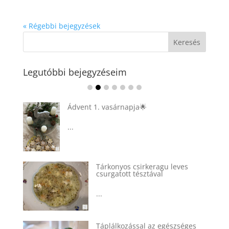
« Régebbi bejegyzések
Legutóbbi bejegyzéseim
Ádvent 1. vasárnapja🌟
...
Tárkonyos csirkeragu leves
csurgatott tésztával
...
Táplálkozással az egészséges