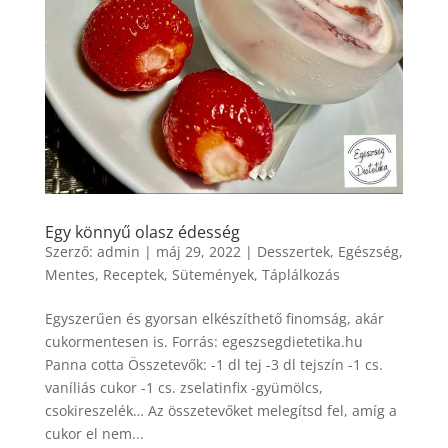
Egy könnyű olasz édesség
Szerző:
admin
|
máj 29, 2022
|
Desszertek
,
Egészség
,
Mentes
,
Receptek
,
Sütemények
,
Táplálkozás
Egyszerűen és gyorsan elkészíthető finomság, akár
cukormentesen is. Forrás: egeszsegdietetika.hu
Panna cotta Összetevők: -1 dl tej -3 dl tejszín -1 cs.
vaníliás cukor -1 cs. zselatinfix -gyümölcs,
csokireszelék… Az összetevőket melegítsd fel, amíg a
cukor el nem...