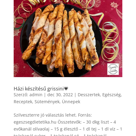
Házi készítésű grissini💗
Szerző:
admin
|
dec 30, 2022
|
Desszertek
,
Egészség
,
Receptek
,
Sütemények
,
Ünnepek
Szilveszterre jó választás lehet. Forrás:
egeszsegdietetika.hu Összetevők: – 30 dkg liszt – 4
evőkanál olívaolaj – 15 g élesztő – 1 dl tej – 1 dl víz – 1
teáskanál cukor – 1 teáskanál só – 1 teáskanál