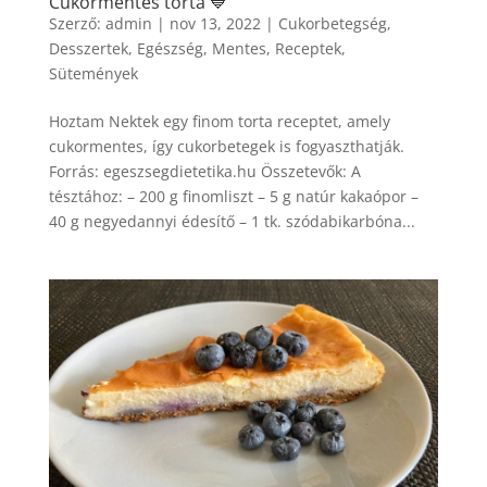
Cukormentes torta 💙
Szerző:
admin
|
nov 13, 2022
|
Cukorbetegség
,
Desszertek
,
Egészség
,
Mentes
,
Receptek
,
Sütemények
Hoztam Nektek egy finom torta receptet, amely
cukormentes, így cukorbetegek is fogyaszthatják.
Forrás: egeszsegdietetika.hu Összetevők: A
tésztához: – 200 g finomliszt – 5 g natúr kakaópor –
40 g negyedannyi édesítő – 1 tk. szódabikarbóna...