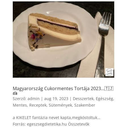
Magyarország Cukormentes Tortája 2023…🇹🇯
🍰
Szerző:
admin
|
aug 19, 2023
|
Desszertek
,
Egészség
,
Mentes
,
Receptek
,
Sütemények
,
Szakember
a KIKELET fantázia nevet kapta,megkóstoltuk…
Forrás: egeszsegdietetika.hu Összetevők