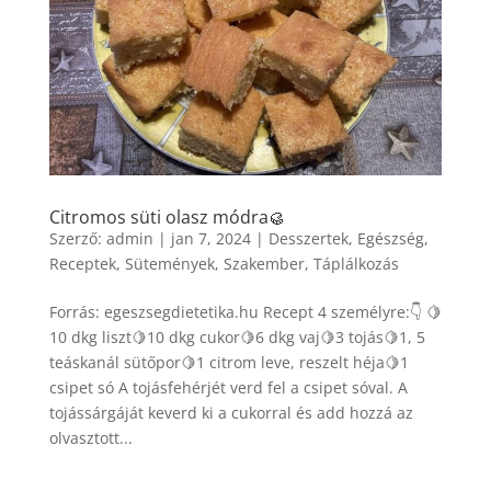
Citromos süti olasz módra🥮
Szerző:
admin
|
jan 7, 2024
|
Desszertek
,
Egészség
,
Receptek
,
Sütemények
,
Szakember
,
Táplálkozás
Forrás: egeszsegdietetika.hu Recept 4 személyre:👇 🍋
10 dkg liszt🍋10 dkg cukor🍋6 dkg vaj🍋3 tojás🍋1, 5
teáskanál sütőpor🍋1 citrom leve, reszelt héja🍋1
csipet só A tojásfehérjét verd fel a csipet sóval. A
tojássárgáját keverd ki a cukorral és add hozzá az
olvasztott...