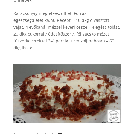
Ünnepek
Karácsonyig még elkészülhet. Forrás:
egeszsegdietetika.hu Recept: -10 dkg olvasztott
vajat, 4 evőkanál mézzel keverj össze – 4 egész tojást,
20 dkg cukorral / édesítőszer /, fél zacskó mézes
fűszerkeverékkel 3-4 percig turmixolj habosra – 60
dkg lisztet 1...