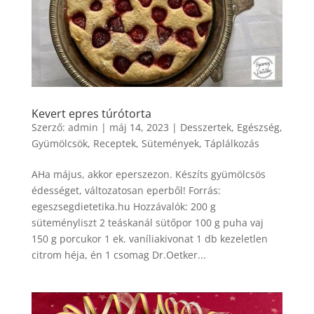
Kevert epres túrótorta
Szerző:
admin
|
máj 14, 2023
|
Desszertek
,
Egészség
,
Gyümölcsök
,
Receptek
,
Sütemények
,
Táplálkozás
AHa május, akkor eperszezon. Készíts gyümölcsös
édességet, változatosan eperből! Forrás:
egeszsegdietetika.hu Hozzávalók: 200 g
süteményliszt 2 teáskanál sütőpor 100 g puha vaj
150 g porcukor 1 ek. vaníliakivonat 1 db kezeletlen
citrom héja, én 1 csomag Dr.Oetker...