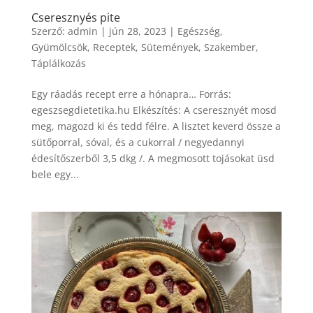
Cseresznyés pite
Szerző:
admin
|
jún 28, 2023
|
Egészség
,
Gyümölcsök
,
Receptek
,
Sütemények
,
Szakember
,
Táplálkozás
Egy ráadás recept erre a hónapra… Forrás:
egeszsegdietetika.hu Elkészítés: A cseresznyét mosd
meg, magozd ki és tedd félre. A lisztet keverd össze a
sütőporral, sóval, és a cukorral / negyedannyi
édesítőszerből 3,5 dkg /. A megmosott tojásokat üsd
bele egy...