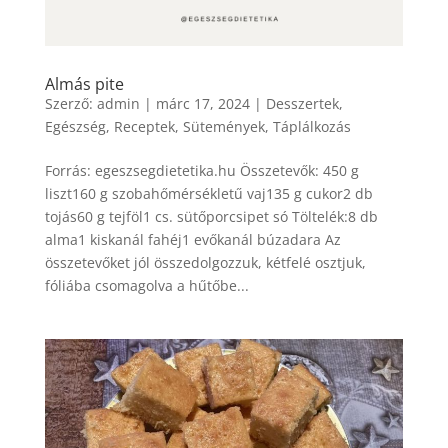
Almás pite
Szerző:
admin
|
márc 17, 2024
|
Desszertek
,
Egészség
,
Receptek
,
Sütemények
,
Táplálkozás
Forrás: egeszsegdietetika.hu Összetevők: 450 g
liszt160 g szobahőmérsékletű vaj135 g cukor2 db
tojás60 g tejföl1 cs. sütőporcsipet só Töltelék:8 db
alma1 kiskanál fahéj1 evőkanál búzadara Az
összetevőket jól összedolgozzuk, kétfelé osztjuk,
fóliába csomagolva a hűtőbe...