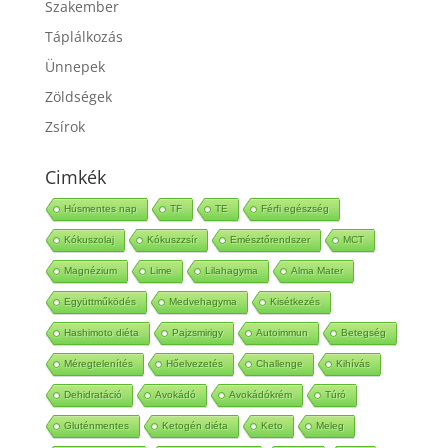
Szakember
Táplálkozás
Ünnepek
Zöldségek
Zsírok
Cimkék
Húsmentes nap
TF
TE
Férfi egészség
Kókuszolaj
Kókuszzsír
Emésztőrendszer
MCT
Magnézium
Lime
Lilahagyma
Alma Mater
Együttműködés
Medvehagyma
Kisétkezés
Hashimoto diéta
Pajzsmirigy
Autoimmun
Betegség
Méregtelenítés
Hőelvezetés
Challenge
Kihívás
Dehidratáció
Avokádó
Avokádókrém
Túró
Gluténmentes
Ketogén diéta
Keto
Meleg