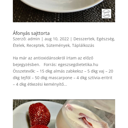
Áfonyás sajttorta
Szerző:
admin
|
aug 10, 2022
|
Desszertek
,
Egészség
,
Ételek
,
Receptek
,
Sütemények
,
Táplálkozás
Ha már az antioxidánsokról írtam az előző
bejegyzésben. Forrás: egeszsegdietetika.hu
Összetevők: – 15 dkg almás zabkeksz – 5 dkg vaj – 20
dkg tejföl – 50 dkg mascarpone – 4 dkg sztívia-eritrit
– 4 dkg étkezési keményítő...