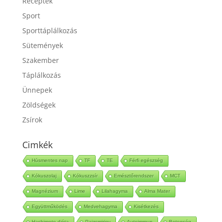
Receptek
Sport
Sporttáplálkozás
Sütemények
Szakember
Táplálkozás
Ünnepek
Zöldségek
Zsírok
Cimkék
Húsmentes nap
TF
TE
Férfi egészség
Kókuszolaj
Kókuszzsír
Emésztőrendszer
MCT
Magnézium
Lime
Lilahagyma
Alma Mater
Együttműködés
Medvehagyma
Kisétkezés