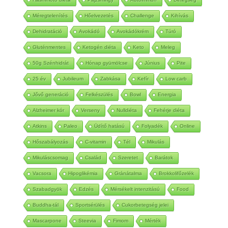
Hashimoto diéta
Pajzsmirigy
Autoimmun
Betegség
Méregtelenítés
Hőelvezetés
Challenge
Kihívás
Dehidratáció
Avokádó
Avokádókrém
Túró
Gluténmentes
Ketogén diéta
Keto
Meleg
50g Szénhidrát
Hónap gyümölcse
Június
Pite
25 év
Jubileum
Zabkása
Kefír
Low carb
Jővő generáció
Felkészülés
Bowl
Energia
Alzheimer kór
Verseny
Nulldiéta
Fehérje diéta
Atkins
Paleo
Üdítő hatású
Folyadék
Online
Hőszabályozás
C-vitamin
Tél
Mikulás
Mikuláscsomag
Család
Szeretet
Barátok
Vacsora
Hipoglikémia
Gránátalma
Brokkolifőzelék
Szabadgyök
Edzés
Mérsékelt intenzitású
Food
Buddha-tál
Sportsérülés
Cukorbetegség jelei