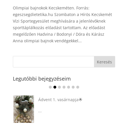
Olimpiai bajnokok Kecskeméten. Forrás:
egeszsegdietetika.hu Szombaton a Hírös Kecskemét
Vízi Sportegyesület meghívására a jelenlévőknek
sporttáplálkozás előadást tartottam. Az előadást
megelőzően Hadvina / Bodonyi / Dóra és Kárász
Anna olimpiai bajnok vendégekkel...
Legutóbbi bejegyzéseim
Ádvent 1. vasárnapja🌟
...