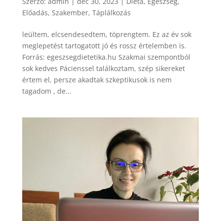
Szerző:
admin
|
dec 30, 2023
|
Diéta
,
Egészség
,
Előadás
,
Szakember
,
Táplálkozás
leültem, elcsendesedtem, töprengtem. Ez az év sok
meglepetést tartogatott jó és rossz értelemben is.
Forrás: egeszsegdietetika.hu Szakmai szempontból
sok kedves Pácienssel találkoztam, szép sikereket
értem el, persze akadtak szkeptikusok is nem
tagadom , de...