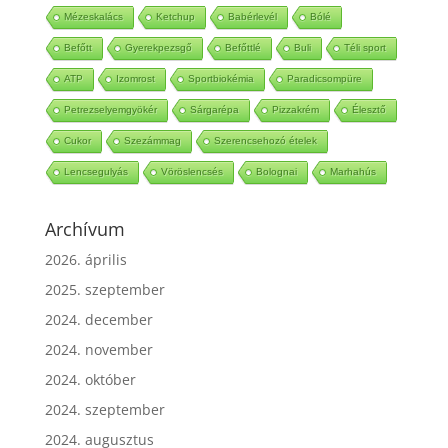
Mascarpone
Steevia
Fimom
Mérték
Mézeskalács
Ketchup
Babérlevél
Bólé
Befőtt
Gyerekpezsgő
Befőttlé
Buli
Téli sport
ATP
Izomrost
Sportbiokémia
Paradicsompüre
Petrezselyemgyökér
Sárgarépa
Pizzakrém
Élesztő
Cukor
Szezámmag
Szerencsehozó ételek
Lencsegulyás
Vöröslencsés
Bolognai
Marhahús
Archívum
2026. április
2025. szeptember
2024. december
2024. november
2024. október
2024. szeptember