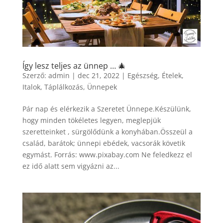
Így lesz teljes az ünnep … 🎄
Szerző:
admin
|
dec 21, 2022
|
Egészség
,
Ételek
,
Italok
,
Táplálkozás
,
Ünnepek
Pár nap és elérkezik a Szeretet Ünnepe.Készülünk,
hogy minden tökéletes legyen, meglepjük
szeretteinket , sürgölődünk a konyhában.Összeül a
család, barátok; ünnepi ebédek, vacsorák követik
egymást. Forrás: www.pixabay.com Ne feledkezz el
ez idő alatt sem vigyázni az...