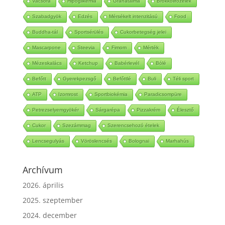
Vacsora
Hipoglikémia
Gránátalma
Brokkolifőzelék
Szabadgyök
Edzés
Mérsékelt intenzitású
Food
Buddha-tál
Sportsérülés
Cukorbetegség jelei
Mascarpone
Steevia
Fimom
Mérték
Mézeskalács
Ketchup
Babérlevél
Bólé
Befőtt
Gyerekpezsgő
Befőttlé
Buli
Téli sport
ATP
Izomrost
Sportbiokémia
Paradicsompüre
Petrezselyemgyökér
Sárgarépa
Pizzakrém
Élesztő
Cukor
Szezámmag
Szerencsehozó ételek
Lencsegulyás
Vöröslencsés
Bolognai
Marhahús
Archívum
2026. április
2025. szeptember
2024. december