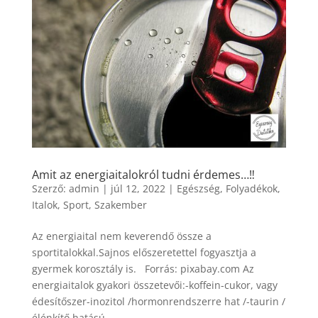
Amit az energiaitalokról tudni érdemes…‼️
Szerző:
admin
|
júl 12, 2022
|
Egészség
,
Folyadékok
,
Italok
,
Sport
,
Szakember
Az energiaital nem keverendő össze a
sportitalokkal.Sajnos előszeretettel fogyasztja a
gyermek korosztály is. Forrás: pixabay.com Az
energiaitalok gyakori összetevői:-koffein-cukor, vagy
édesítőszer-inozitol /hormonrendszerre hat /-taurin /
élénkítő hatású...