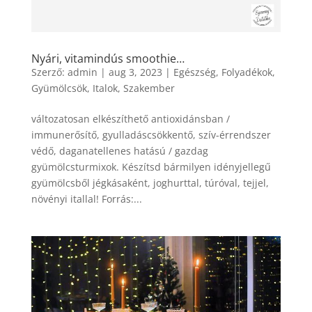
Nyári, vitamindús smoothie…
Szerző:
admin
|
aug 3, 2023
|
Egészség
,
Folyadékok
,
Gyümölcsök
,
Italok
,
Szakember
változatosan elkészíthető antioxidánsban /
immunerősítő, gyulladáscsökkentő, szív-érrendszer
védő, daganatellenes hatású / gazdag
gyümölcsturmixok. Készítsd bármilyen idényjellegű
gyümölcsből jégkásaként, joghurttal, túróval, tejjel,
növényi itallal! Forrás:...