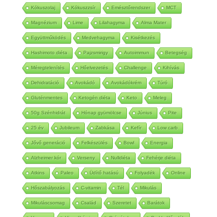
Húsmentes nap
TF
TE
Férfi egészség
Kókuszolaj
Kókuszzsír
Emésztőrendszer
MCT
Magnézium
Lime
Lilahagyma
Alma Mater
Együttműködés
Medvehagyma
Kisétkezés
Hashimoto diéta
Pajzsmirigy
Autoimmun
Betegség
Méregtelenítés
Hőelvezetés
Challenge
Kihívás
Dehidratáció
Avokádó
Avokádókrém
Túró
Gluténmentes
Ketogén diéta
Keto
Meleg
50g Szénhidrát
Hónap gyümölcse
Június
Pite
25 év
Jubileum
Zabkása
Kefír
Low carb
Jővő generáció
Felkészülés
Bowl
Energia
Alzheimer kór
Verseny
Nulldiéta
Fehérje diéta
Atkins
Paleo
Üdítő hatású
Folyadék
Online
Hőszabályozás
C-vitamin
Tél
Mikulás
Mikuláscsomag
Család
Szeretet
Barátok