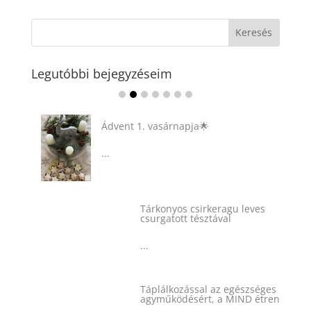
Legutóbbi bejegyzéseim
Ádvent 1. vasárnapja🌟
...
Tárkonyos csirkeragu leves
csurgatott tésztával
...
Táplálkozással az egészséges
agyműködésért, a MIND étrend