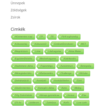
Táplálkozás
Ünnepek
Zöldségek
Zsírok
Cimkék
Húsmentes nap
TF
TE
Férfi egészség
Kókuszolaj
Kókuszzsír
Emésztőrendszer
MCT
Magnézium
Lime
Lilahagyma
Alma Mater
Együttműködés
Medvehagyma
Kisétkezés
Hashimoto diéta
Pajzsmirigy
Autoimmun
Betegség
Méregtelenítés
Hőelvezetés
Challenge
Kihívás
Dehidratáció
Avokádó
Avokádókrém
Túró
Gluténmentes
Ketogén diéta
Keto
Meleg
50g Szénhidrát
Hónap gyümölcse
Június
Pite