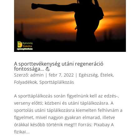
A sporttevékenység utáni regeneráció
fontossága… 💪
Szerző:
admin
|
febr 7, 2022
|
Egészség
,
Ételek
,
Folyadékok
,
Sporttáplálkozás
A sporttáplálkozás során figyelnünk kell az edzés-,
verseny előtti; közbeni és utáni táplálkozásra. A
sportolás utáni táplálkozásra kiemelten felhívnám a
figyelmet, mivel nagyon gyakran elmarad, illetve
órákkal később történik meg!!! Forrás: Pixabay A
fizikai...