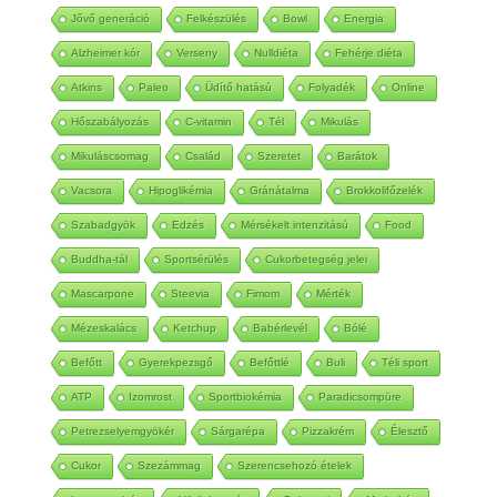
25 év
Jubileum
Zabkása
Kefír
Low carb
Jővő generáció
Felkészülés
Bowl
Energia
Alzheimer kór
Verseny
Nulldiéta
Fehérje diéta
Atkins
Paleo
Üdítő hatású
Folyadék
Online
Hőszabályozás
C-vitamin
Tél
Mikulás
Mikuláscsomag
Család
Szeretet
Barátok
Vacsora
Hipoglikémia
Gránátalma
Brokkolifőzelék
Szabadgyök
Edzés
Mérsékelt intenzitású
Food
Buddha-tál
Sportsérülés
Cukorbetegség jelei
Mascarpone
Steevia
Fimom
Mérték
Mézeskalács
Ketchup
Babérlevél
Bólé
Befőtt
Gyerekpezsgő
Befőttlé
Buli
Téli sport
ATP
Izomrost
Sportbiokémia
Paradicsompüre
Petrezselyemgyökér
Sárgarépa
Pizzakrém
Élesztő
Cukor
Szezámmag
Szerencsehozó ételek