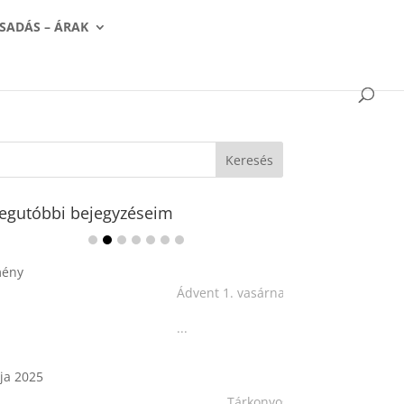
SADÁS – ÁRAK
egutóbbi bejegyzéseim
Ádvent 1. vasárnapja🌟
...
Tárkonyos csirkeragu leves
csurgatott tésztával