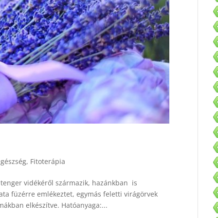
Egészség
,
Fitoterápia
zi-tenger vidékéről származik, hazánkban is
ata füzérre emlékeztet, egymás feletti virágörvek
rmákban elkészítve. Hatóanyaga:...