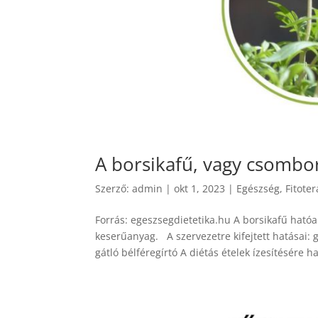
A borsikafű, vagy csombor
Szerző:
admin
|
okt 1, 2023
|
Egészség
,
Fitote
Forrás: egeszsegdietetika.hu A borsikafű hatóan
keserűanyag. A szervezetre kifejtett hatásai: 
gátló bélféregírtó A diétás ételek ízesítésére h