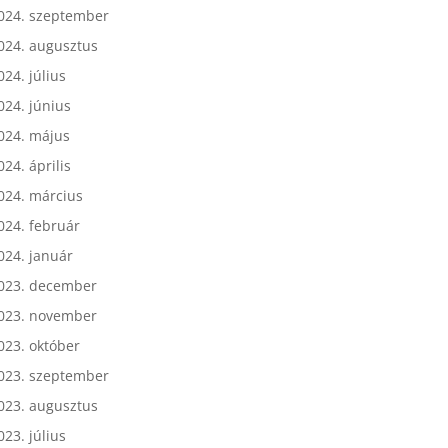
024. október
024. szeptember
024. augusztus
024. július
024. június
024. május
024. április
024. március
024. február
024. január
023. december
023. november
023. október
023. szeptember
023. augusztus