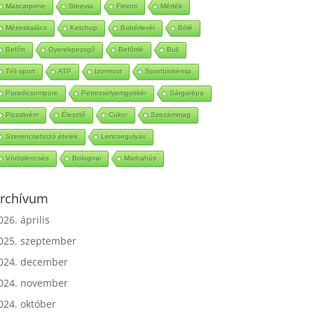
Mascarpone
Steevia
Fimom
Mérték
Mézeskalács
Ketchup
Babérlevél
Bólé
Befőtt
Gyerekpezsgő
Befőttlé
Buli
Téli sport
ATP
Izomrost
Sportbiokémia
Paradicsompüre
Petrezselyemgyökér
Sárgarépa
Pizzakrém
Élesztő
Cukor
Szezámmag
Szerencsehozó ételek
Lencsegulyás
Vöröslencsés
Bolognai
Marhahús
rchívum
026. április
025. szeptember
024. december
024. november