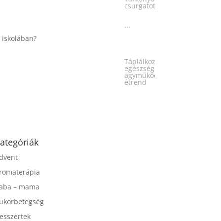
...
Táplálkozással az
egészséges
agyműködésért, a MIND
étrend
...
ategóriák
dvent
romaterápia
aba – mama
ukorbetegség