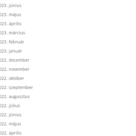
023. július
023. június
023. május
023. április
023. március
023. február
023. január
022. december
022. november
022. október
022. szeptember
022. augusztus
022. július
022. június
022. május