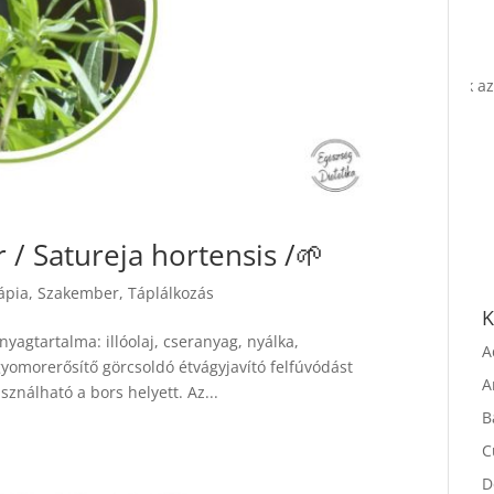
 / Satureja hortensis /🌱
rápia
,
Szakember
,
Táplálkozás
K
yagtartalma: illóolaj, cseranyag, nyálka,
gyomorerősítő görcsoldó étvágyjavító felfúvódást
A
asználható a bors helyett. Az...
A
B
C