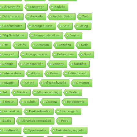
Autoimmun
Betegség
Méregtelenítés
Hőelvezetés
Challenge
Kihívás
Dehidratáció
Avokádó
Avokádókrém
Túró
Gluténmentes
Ketogén diéta
Keto
Meleg
50g Szénhidrát
Hónap gyümölcse
Június
Pite
25 év
Jubileum
Zabkása
Kefír
Low carb
Jővő generáció
Felkészülés
Bowl
Energia
Alzheimer kór
Verseny
Nulldiéta
Fehérje diéta
Atkins
Paleo
Üdítő hatású
Folyadék
Online
Hőszabályozás
C-vitamin
Tél
Mikulás
Mikuláscsomag
Család
Szeretet
Barátok
Vacsora
Hipoglikémia
Gránátalma
Brokkolifőzelék
Szabadgyök
Edzés
Mérsékelt intenzitású
Food
Buddha-tál
Sportsérülés
Cukorbetegség jelei