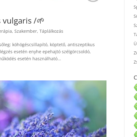
S
S
 vulgaris /🌱
S
terápia
,
Szakember
,
Táplálkozás
S
T
leg: köhögéscsillapító, köptető, antiszeptikus
Ü
légzés esetén enyhe epehajtó szélgörcsoldó,
lműködés esetén használható...
Z
Z
C