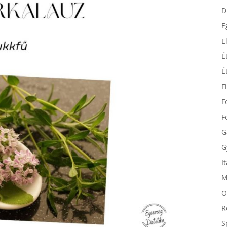
D
D
E
E
É
É
F
F
F
G
G
I
M
O
R