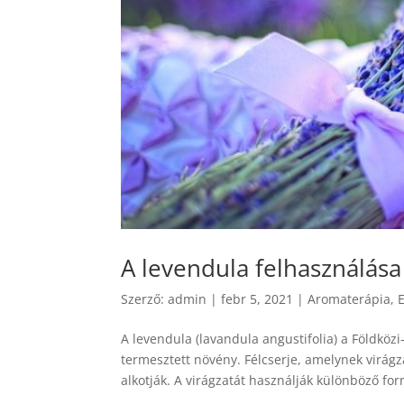
A levendula felhasználása
Szerző:
admin
|
febr 5, 2021
|
Aromaterápia
,
A levendula (lavandula angustifolia) a Földkö
termesztett növény. Félcserje, amelynek virágz
alkotják. A virágzatát használják különböző fo