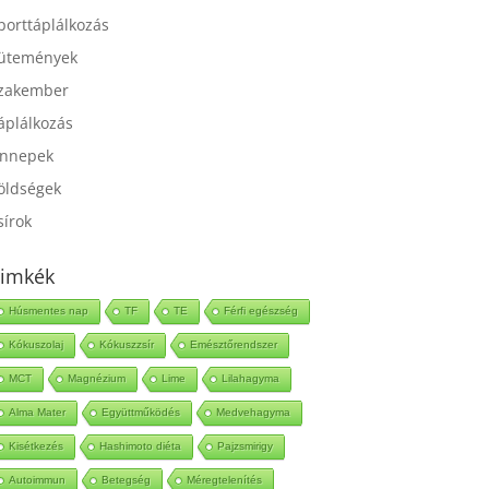
port
porttáplálkozás
ütemények
zakember
áplálkozás
nnepek
öldségek
sírok
imkék
Húsmentes nap
TF
TE
Férfi egészség
Kókuszolaj
Kókuszzsír
Emésztőrendszer
MCT
Magnézium
Lime
Lilahagyma
Alma Mater
Együttműködés
Medvehagyma
Kisétkezés
Hashimoto diéta
Pajzsmirigy