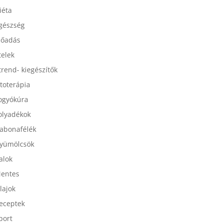
esszertek
iéta
gészség
lőadás
telek
trend- kiegészítők
itoterápia
ogyókúra
olyadékok
abonafélék
yümölcsök
talok
entes
lajok
eceptek