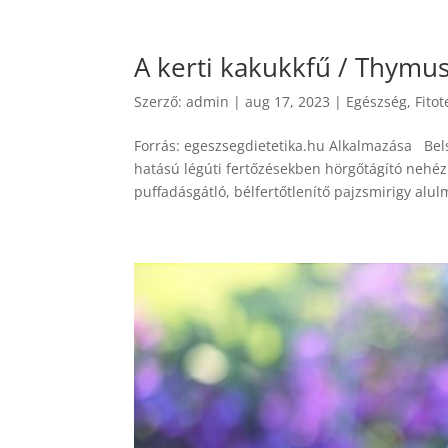
A kerti kakukkfű / Thymus
Szerző:
admin
|
aug 17, 2023
|
Egészség
,
Fito
Forrás: egeszsegdietetika.hu Alkalmazása Belső
hatású légúti fertőzésekben hörgőtágító nehéz
puffadásgátló, bélfertőtlenítő pajzsmirigy alu