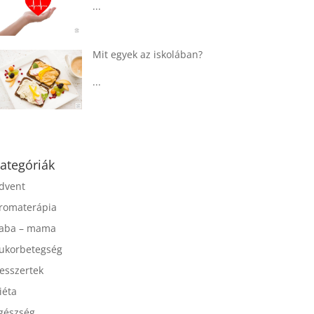
...
Táplálkozással az
egészséges
agyműködésért, a MIND
étrend
...
ategóriák
dvent
romaterápia
aba – mama
ukorbetegség
esszertek
iéta