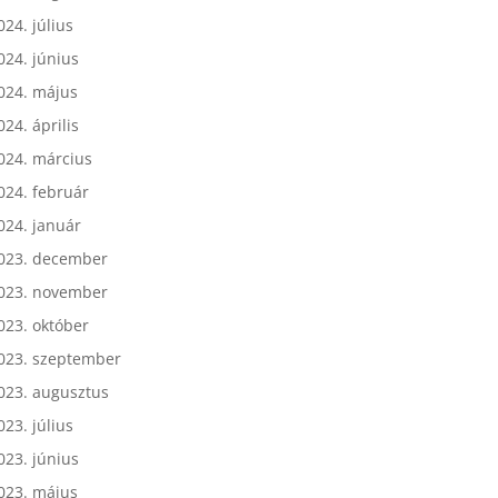
024. augusztus
024. július
024. június
024. május
024. április
024. március
024. február
024. január
023. december
023. november
023. október
023. szeptember
023. augusztus
023. július
023. június