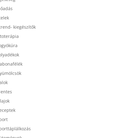
gészség
lőadás
telek
trend- kiegészítők
itoterápia
ogyókúra
olyadékok
abonafélék
yümölcsök
talok
entes
lajok
eceptek
port
porttáplálkozás