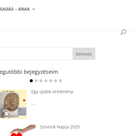
SADÁS – ÁRAK
egutóbbi bejegyzéseim
Ádvent 1. vasárnapja🌟
...
Tárkonyos csirkeragu leves
csurgatott tésztával