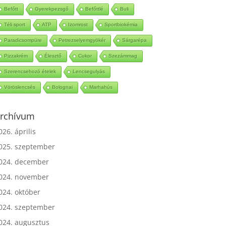
Mézeskalács
Ketchup
Babérlevél
Bólé
Befőtt
Gyerekpezsgő
Befőttlé
Buli
Téli sport
ATP
Izomrost
Sportbiokémia
Paradicsompüre
Petrezselyemgyökér
Sárgarépa
Pizzakrém
Élesztő
Cukor
Szezámmag
Szerencsehozó ételek
Lencsegulyás
Vöröslencsés
Bolognai
Marhahús
rchívum
026. április
025. szeptember
024. december
024. november
024. október
024. szeptember