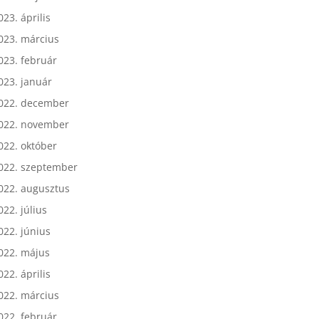
023. május
023. április
023. március
023. február
023. január
022. december
022. november
022. október
022. szeptember
022. augusztus
022. július
022. június
022. május
022. április
022. március