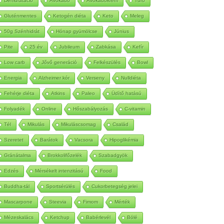
Dehidratáció
Avokádó
Avokádókrém
Túró
Gluténmentes
Ketogén diéta
Keto
Meleg
50g Szénhidrát
Hónap gyümölcse
Június
Pite
25 év
Jubileum
Zabkása
Kefír
Low carb
Jővő generáció
Felkészülés
Bowl
Energia
Alzheimer kór
Verseny
Nulldiéta
Fehérje diéta
Atkins
Paleo
Üdítő hatású
Folyadék
Online
Hőszabályozás
C-vitamin
Tél
Mikulás
Mikuláscsomag
Család
Szeretet
Barátok
Vacsora
Hipoglikémia
Gránátalma
Brokkolifőzelék
Szabadgyök
Edzés
Mérsékelt intenzitású
Food
Buddha-tál
Sportsérülés
Cukorbetegség jelei
Mascarpone
Steevia
Fimom
Mérték