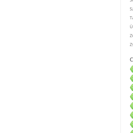
S
S
T
Ü
Z
Z
C