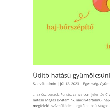
Üdítő hatású gyümölcsün
Szerző:
admin
|
júl 12, 2023
|
Egészség
,
Gyümö
… az őszibarack. Forrás: canva.com Jelentős C
hatású Magas B-vitamin-, niacin-tartalmú- haj
megfelelő- szívműködést segítő hatású Magas él