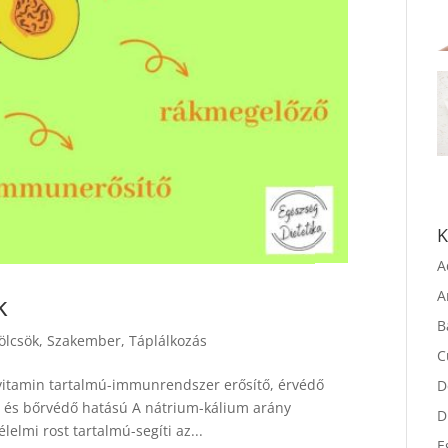
K
A
k
A
lcsök
,
Szakember
,
Táplálkozás
B
C
-vitamin tartalmú-immunrendszer erősítő, érvédő
D
- és bőrvédő hatású A nátrium-kálium arány
elmi rost tartalmú-segíti az...
D