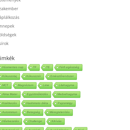
ütemények
zakember
áplálkozás
nnepek
öldségek
sírok
imkék
Húsmentes nap
TF
TE
Férfi egészség
Kókuszolaj
Kókuszzsír
Emésztőrendszer
MCT
Magnézium
Lime
Lilahagyma
Alma Mater
Együttműködés
Medvehagyma
Kisétkezés
Hashimoto diéta
Pajzsmirigy
Autoimmun
Betegség
Méregtelenítés
Hőelvezetés
Challenge
Kihívás