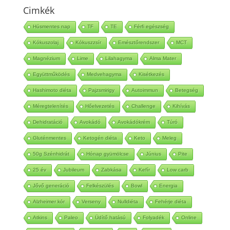
Cimkék
Húsmentes nap
TF
TE
Férfi egészség
Kókuszolaj
Kókuszzsír
Emésztőrendszer
MCT
Magnézium
Lime
Lilahagyma
Alma Mater
Együttműködés
Medvehagyma
Kisétkezés
Hashimoto diéta
Pajzsmirigy
Autoimmun
Betegség
Méregtelenítés
Hőelvezetés
Challenge
Kihívás
Dehidratáció
Avokádó
Avokádókrém
Túró
Gluténmentes
Ketogén diéta
Keto
Meleg
50g Szénhidrát
Hónap gyümölcse
Június
Pite
25 év
Jubileum
Zabkása
Kefír
Low carb
Jővő generáció
Felkészülés
Bowl
Energia
Alzheimer kór
Verseny
Nulldiéta
Fehérje diéta
Atkins
Paleo
Üdítő hatású
Folyadék
Online