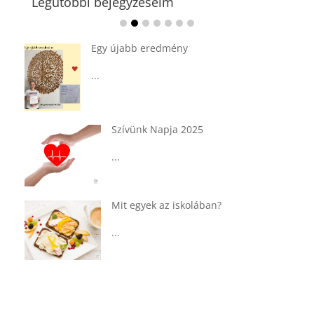
Legutóbbi bejegyzéseim
Ádvent 1. vasárnapja🌟
...
Tárkonyos csirkeragu leves
csurgatott tésztával
...
Táplálkozással az egészséges
agyműködésért, a MIND étrend
...