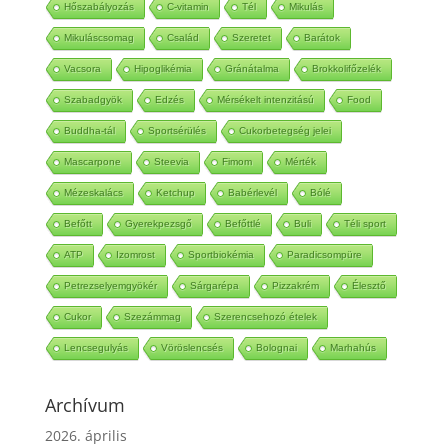
Hőszabályozás
C-vitamin
Tél
Mikulás
Mikuláscsomag
Család
Szeretet
Barátok
Vacsora
Hipoglikémia
Gránátalma
Brokkolifőzelék
Szabadgyök
Edzés
Mérsékelt intenzitású
Food
Buddha-tál
Sportsérülés
Cukorbetegség jelei
Mascarpone
Steevia
Fimom
Mérték
Mézeskalács
Ketchup
Babérlevél
Bólé
Befőtt
Gyerekpezsgő
Befőttlé
Buli
Téli sport
ATP
Izomrost
Sportbiokémia
Paradicsompüre
Petrezselyemgyökér
Sárgarépa
Pizzakrém
Élesztő
Cukor
Szezámmag
Szerencsehozó ételek
Lencsegulyás
Vöröslencsés
Bolognai
Marhahús
Archívum
2026. április