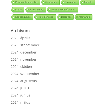
Petrezselyemgyökér
Sárgarépa
Pizzakrém
Élesztő
Cukor
Szezámmag
Szerencsehozó ételek
Lencsegulyás
Vöröslencsés
Bolognai
Marhahús
Archívum
2026. április
2025. szeptember
2024. december
2024. november
2024. október
2024. szeptember
2024. augusztus
2024. július
2024. június
2024. május