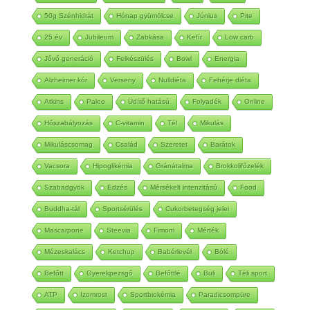
50g Szénhidrát
Hónap gyümölcse
Június
Pite
25 év
Jubileum
Zabkása
Kefír
Low carb
Jővő generáció
Felkészülés
Bowl
Energia
Alzheimer kór
Verseny
Nulldiéta
Fehérje diéta
Atkins
Paleo
Üdítő hatású
Folyadék
Online
Hőszabályozás
C-vitamin
Tél
Mikulás
Mikuláscsomag
Család
Szeretet
Barátok
Vacsora
Hipoglikémia
Gránátalma
Brokkolifőzelék
Szabadgyök
Edzés
Mérsékelt intenzitású
Food
Buddha-tál
Sportsérülés
Cukorbetegség jelei
Mascarpone
Steevia
Fimom
Mérték
Mézeskalács
Ketchup
Babérlevél
Bólé
Befőtt
Gyerekpezsgő
Befőttlé
Buli
Téli sport
ATP
Izomrost
Sportbiokémia
Paradicsompüre