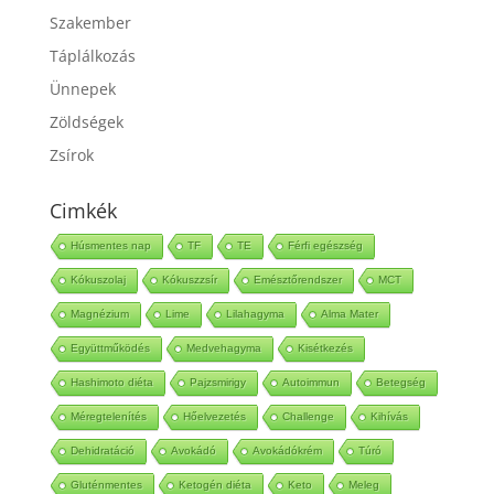
Szakember
Táplálkozás
Ünnepek
Zöldségek
Zsírok
Cimkék
Húsmentes nap
TF
TE
Férfi egészség
Kókuszolaj
Kókuszzsír
Emésztőrendszer
MCT
Magnézium
Lime
Lilahagyma
Alma Mater
Együttműködés
Medvehagyma
Kisétkezés
Hashimoto diéta
Pajzsmirigy
Autoimmun
Betegség
Méregtelenítés
Hőelvezetés
Challenge
Kihívás
Dehidratáció
Avokádó
Avokádókrém
Túró
Gluténmentes
Ketogén diéta
Keto
Meleg