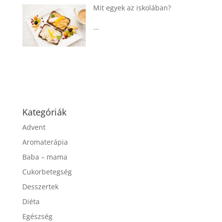
lában?
Táplálkozással az egészséges
agyműködésért, a MIND étre
...
Kategóriák
Advent
Aromaterápia
Baba – mama
Cukorbetegség
Desszertek
Diéta
Egészség