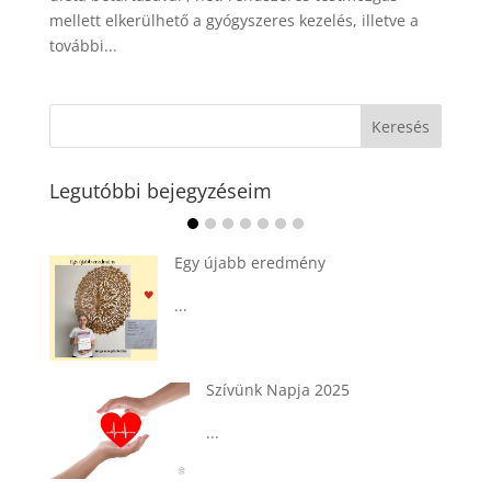
mellett elkerülhető a gyógyszeres kezelés, illetve a
további...
Legutóbbi bejegyzéseim
Ádvent 1. vasárnapja🌟
...
25
Tárkonyos csirkeragu leves
csurgatott tésztával
...