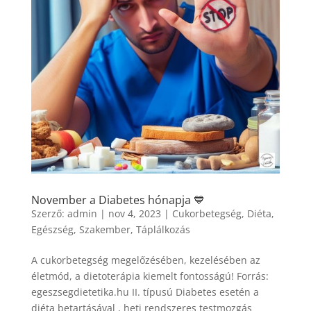
November a Diabetes hónapja 💙
Szerző:
admin
|
nov 4, 2023
|
Cukorbetegség
,
Diéta
,
Egészség
,
Szakember
,
Táplálkozás
A cukorbetegség megelőzésében, kezelésében az
életmód, a dietoterápia kiemelt fontosságú! Forrás:
egeszsegdietetika.hu II. típusú Diabetes esetén a
diéta betartásával , heti rendszeres testmozgás