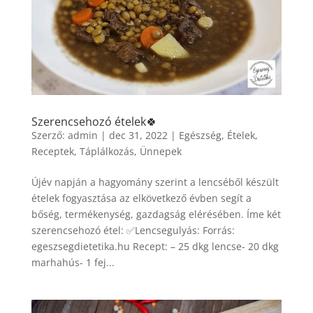
Szerencsehozó ételek🍀
Szerző:
admin
|
dec 31, 2022
|
Egészség
,
Ételek
,
Receptek
,
Táplálkozás
,
Ünnepek
Újév napján a hagyomány szerint a lencséből készült
ételek fogyasztása az elkövetkező évben segít a
bőség, termékenység, gazdagság elérésében. Íme két
szerencsehozó étel: ✅Lencsegulyás: Forrás:
egeszsegdietetika.hu Recept: – 25 dkg lencse- 20 dkg
marhahús- 1 fej...