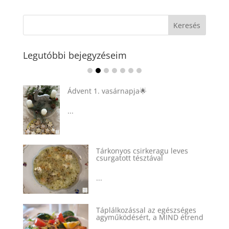
Legutóbbi bejegyzéseim
Ádvent 1. vasárnapja🌟
...
Tárkonyos csirkeragu leves
csurgatott tésztával
...
Táplálkozással az egészséges
agyműködésért, a MIND étrend