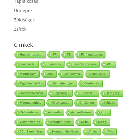
Táplálkozás
Ünnepek
Zöldségek
Zsírok
Cimkék
Húsmentes nap
TF
TE
Férfi egészség
Kókuszolaj
Kókuszzsír
Emésztőrendszer
MCT
Magnézium
Lime
Lilahagyma
Alma Mater
Együttműködés
Medvehagyma
Kisétkezés
Hashimoto diéta
Pajzsmirigy
Autoimmun
Betegség
Méregtelenítés
Hőelvezetés
Challenge
Kihívás
Dehidratáció
Avokádó
Avokádókrém
Túró
Gluténmentes
Ketogén diéta
Keto
Meleg
50g Szénhidrát
Hónap gyümölcse
Június
Pite