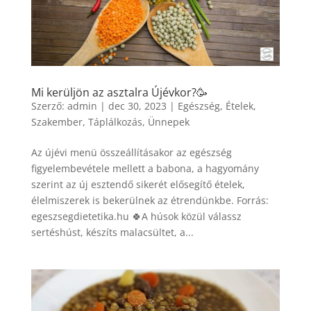
Mi kerüljön az asztalra Újévkor?🥳
Szerző:
admin
|
dec 30, 2023
|
Egészség
,
Ételek
,
Szakember
,
Táplálkozás
,
Ünnepek
Az újévi menü összeállításakor az egészség
figyelembevétele mellett a babona, a hagyomány
szerint az új esztendő sikerét elősegítő ételek,
élelmiszerek is bekerülnek az étrendünkbe. Forrás:
egeszsegdietetika.hu 🍀A húsok közül válassz
sertéshúst, készíts malacsültet, a...