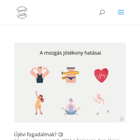
Újévi fogadalmak? 🧐