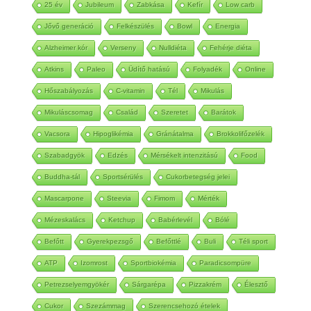
25 év
Jubileum
Zabkása
Kefír
Low carb
Jővő generáció
Felkészülés
Bowl
Energia
Alzheimer kór
Verseny
Nulldiéta
Fehérje diéta
Atkins
Paleo
Üdítő hatású
Folyadék
Online
Hőszabályozás
C-vitamin
Tél
Mikulás
Mikuláscsomag
Család
Szeretet
Barátok
Vacsora
Hipoglikémia
Gránátalma
Brokkolifőzelék
Szabadgyök
Edzés
Mérsékelt intenzitású
Food
Buddha-tál
Sportsérülés
Cukorbetegség jelei
Mascarpone
Steevia
Fimom
Mérték
Mézeskalács
Ketchup
Babérlevél
Bólé
Befőtt
Gyerekpezsgő
Befőttlé
Buli
Téli sport
ATP
Izomrost
Sportbiokémia
Paradicsompüre
Petrezselyemgyökér
Sárgarépa
Pizzakrém
Élesztő
Cukor
Szezámmag
Szerencsehozó ételek