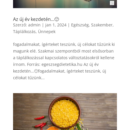
Az új év kezdetén…🙂
Szerző:
admin
|
jan 1, 2024
|
Egészség
,
Szakember
,
Táplálkozás
,
Ünnepek
fogadalmakat, ígérteket teszünk, új célokat tűzünk ki
magunk elé. Szakmai szempontból most elsősorban
a táplálkozással kapcsolatos változtatásokról kellene
írnom. Forrás: egeszsegdietetika.hu Az új év
kezdetén…🙂fogadalmakat, ígérteket teszünk, új
célokat tűzünk...