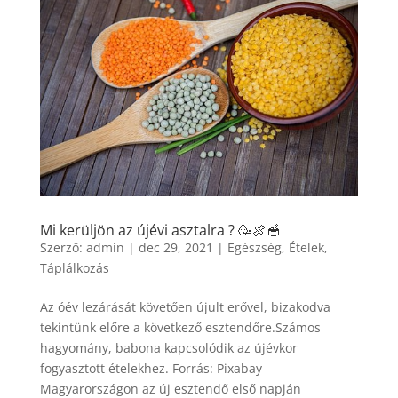
Mi kerüljön az újévi asztalra ? 🥳🍖🥣
Szerző:
admin
|
dec 29, 2021
|
Egészség
,
Ételek
,
Táplálkozás
Az óév lezárását követően újult erővel, bizakodva
tekintünk előre a következő esztendőre.Számos
hagyomány, babona kapcsolódik az újévkor
fogyasztott ételekhez. Forrás: Pixabay
Magyarországon az új esztendő első napján