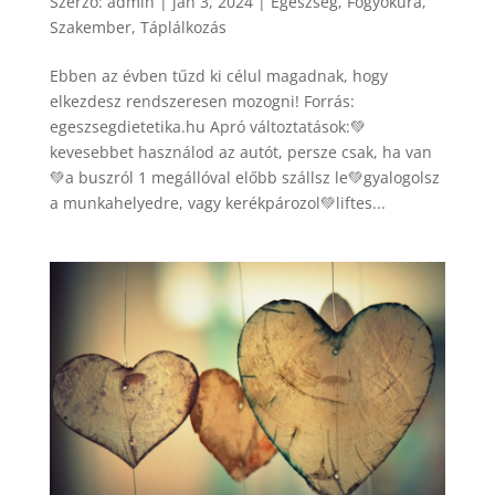
Szerző:
admin
|
jan 3, 2024
|
Egészség
,
Fogyókúra
,
Szakember
,
Táplálkozás
Ebben az évben tűzd ki célul magadnak, hogy
elkezdesz rendszeresen mozogni! Forrás:
egeszsegdietetika.hu Apró változtatások:💚
kevesebbet használod az autót, persze csak, ha van
💚a buszról 1 megállóval előbb szállsz le💚gyalogolsz
a munkahelyedre, vagy kerékpározol💚liftes...