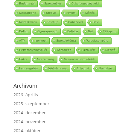
Buddha-tál
Sportsérülés
Cukorbetegség jelei
Mascarpone
Steevia
Fimom
Mérték
Mézeskalács
Ketchup
Babérlevél
Bólé
Befőtt
Gyerekpezsgő
Befőttlé
Buli
Téli sport
ATP
Izomrost
Sportbiokémia
Paradicsompüre
Petrezselyemgyökér
Sárgarépa
Pizzakrém
Élesztő
Cukor
Szezámmag
Szerencsehozó ételek
Lencsegulyás
Vöröslencsés
Bolognai
Marhahús
Archívum
2026. április
2025. szeptember
2024. december
2024. november