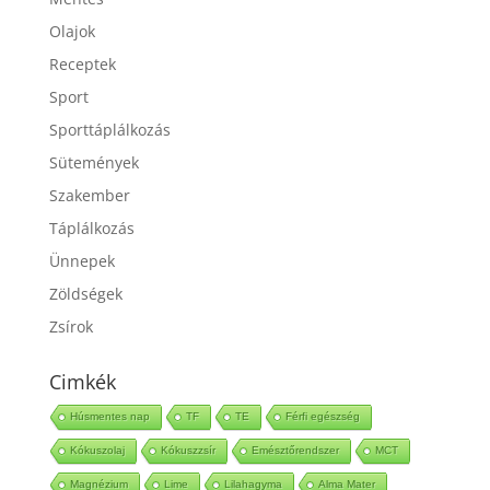
Mentes
Olajok
Receptek
Sport
Sporttáplálkozás
Sütemények
Szakember
Táplálkozás
Ünnepek
Zöldségek
Zsírok
Cimkék
Húsmentes nap
TF
TE
Férfi egészség
Kókuszolaj
Kókuszzsír
Emésztőrendszer
MCT