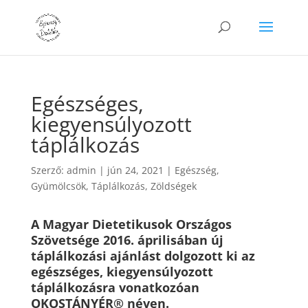
Egészséges,
kiegyensúlyozott
táplálkozás
Szerző:
admin
|
jún 24, 2021
|
Egészség
,
Gyümölcsök
,
Táplálkozás
,
Zöldségek
A Magyar Dietetikusok Országos
Szövetsége 2016. áprilisában új
táplálkozási ajánlást dolgozott ki az
egészséges, kiegyensúlyozott
táplálkozásra vonatkozóan
OKOSTÁNYÉR® néven.