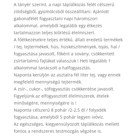
A tányér szerint, a napi táplálkozás felét célszerű
zöldségből, gyümölcsből összeállítani. Ajánlott
gabonafélét fogyasztani napi háromszori
alkalommal, amelyből legalább egy étkezés
tartalmazzon teljes kiőrlésű élelmiszert.
A főétkezésekre teljes értékű, állati eredetű termékek
/ tej, tejtermékek, hús, húskészítmények, tojás, hal /
fogyasztása javasolt, főként a sovány, csökkentett
zsírtartalmú fajtákat válasszuk ! Heti legalább 1
alkalommal tanácsolt a halfogyasztás.
Naponta kerüljön az asztalra fél liter tej, vagy ennek
megfelelő mennyiségű tejtermék.
A zsír-, cukor-, sófogyasztás csökkentése javasolt.
Figyeljünk az elfogyasztott élelmiszerek, ételek
minőségére, mennyiségére is !
Naponta célszerű 8 pohár /2-2,5 dl / folyadék
fogyasztása, amelyből 5 pohár legyen ivóvíz.
Az egészséges, kiegyensúlyozott táplálkozás mellett
fontos a rendszeres testmozgás végzése is.