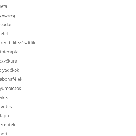
esszertek
iéta
gészség
lőadás
telek
trend- kiegészítők
itoterápia
ogyókúra
olyadékok
abonafélék
yümölcsök
talok
entes
lajok
eceptek