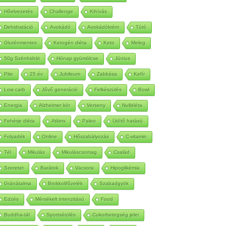
Autoimmun
Betegség
Méregtelenítés
Hőelvezetés
Challenge
Kihívás
Dehidratáció
Avokádó
Avokádókrém
Túró
Gluténmentes
Ketogén diéta
Keto
Meleg
50g Szénhidrát
Hónap gyümölcse
Június
Pite
25 év
Jubileum
Zabkása
Kefír
Low carb
Jővő generáció
Felkészülés
Bowl
Energia
Alzheimer kór
Verseny
Nulldiéta
Fehérje diéta
Atkins
Paleo
Üdítő hatású
Folyadék
Online
Hőszabályozás
C-vitamin
Tél
Mikulás
Mikuláscsomag
Család
Szeretet
Barátok
Vacsora
Hipoglikémia
Gránátalma
Brokkolifőzelék
Szabadgyök
Edzés
Mérsékelt intenzitású
Food
Buddha-tál
Sportsérülés
Cukorbetegség jelei