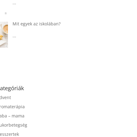
...
Táplálkozással az
egészséges
agyműködésért, a MIND
étrend
...
ategóriák
dvent
romaterápia
aba – mama
ukorbetegség