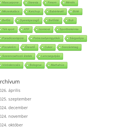
Mascarpone
Steevia
Fimom
Mérték
Mézeskalács
Ketchup
Babérlevél
Bólé
Befőtt
Gyerekpezsgő
Befőttlé
Buli
Téli sport
ATP
Izomrost
Sportbiokémia
Paradicsompüre
Petrezselyemgyökér
Sárgarépa
Pizzakrém
Élesztő
Cukor
Szezámmag
Szerencsehozó ételek
Lencsegulyás
Vöröslencsés
Bolognai
Marhahús
rchívum
026. április
025. szeptember
024. december
024. november