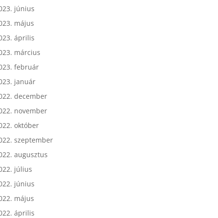
023. július
023. június
023. május
023. április
023. március
023. február
023. január
022. december
022. november
022. október
022. szeptember
022. augusztus
022. július
022. június
022. május