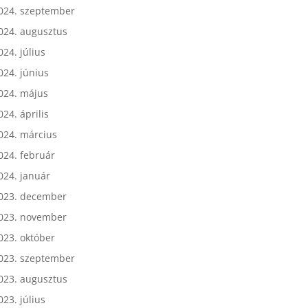
024. október
024. szeptember
024. augusztus
024. július
024. június
024. május
024. április
024. március
024. február
024. január
023. december
023. november
023. október
023. szeptember
023. augusztus