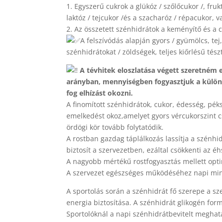
1. Egyszerű cukrok a glükóz / szőlőcukor /, fru
laktóz / tejcukor /és a szacharóz / répacukor, 
2. Az összetett szénhidrátok a keményítő és a c
A felszívódás alapján gyors / gyümölcs, tej
szénhidrátokat / zöldségek, teljes kiőrlésű té
A tévhitek eloszlatása végett szeretném
arányban, mennyiségben fogyasztjuk a külö
fog elhízást okozni.
A finomított szénhidrátok, cukor, édesség, pék
emelkedést okoz,amelyet gyors vércukorszint cs
ördögi kör tovább folytatódik.
A rostban gazdag táplálkozás lassítja a szénhi
biztosít a szervezetben, ezáltal csökkenti az é
A nagyobb mértékű rostfogyasztás mellett optimá
A szervezet egészséges működéséhez napi min
A sportolás során a szénhidrát fő szerepe a 
energia biztosítása. A szénhidrát glikogén fo
Sportolóknál a napi szénhidrátbevitelt meghatá