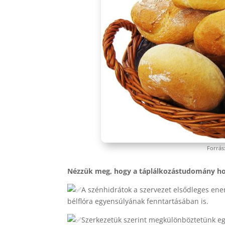
Forrás
Nézzük meg, hogy a táplálkozástudomány ho
A szénhidrátok a szervezet elsődleges ener
bélflóra egyensúlyának fenntartásában is.
Szerkezetük szerint megkülönböztetünk egy