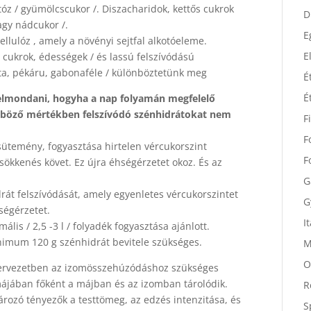
D
któz / gyümölcscukor /. Diszacharidok, kettős cukrok
vagy nádcukor /.
D
ellulóz , amely a növényi sejtfal alkotóeleme.
E
, cukrok, édességek / és lassú felszívódású
E
szta, pékáru, gabonaféle / különböztetünk meg
É
 elmondani, hogyha a nap folyamán megfelelő
É
nböző mértékben felszívódó szénhidrátokat nem
F
sütemény, fogyasztása hirtelen vércukorszint
F
ökkenés követ. Ez újra éhségérzetet okoz. És az
F
drát felszívódását, amely egyenletes vércukorszintet
G
hségérzetet.
G
lis / 2,5 -3 l / folyadék fogyasztása ajánlott.
I
imum 120 g szénhidrát bevitele szükséges.
M
szervezetben az izomösszehúzódáshoz szükséges
O
rmájában főként a májban és az izomban tárolódik.
R
rozó tényezők a testtömeg, az edzés intenzitása, és