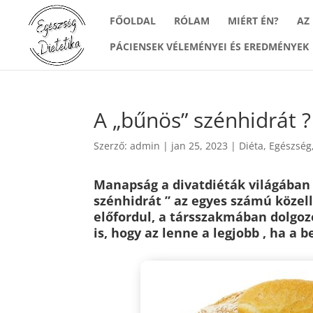
FŐOLDAL
RÓLAM
MIÉRT ÉN?
AZ
PÁCIENSEK VÉLEMÉNYEI ÉS EREDMÉNYEK
A „bűnös” szénhidrát ?
Szerző:
admin
|
jan 25, 2023
|
Diéta
,
Egészség
Manapság a divatdiéták világában 
szénhidrát ” az egyes számú közell
előfordul, a társszakmában dolgo
is, hogy az lenne a legjobb , ha a 