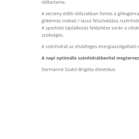
időtartama.
A verseny előtti időszakban fontos a glikogénra
glikémiás indexű / lassú felszívódású /szénhidr
A sportolói táplálkozás felépítése során a cél
szükséges.
A szénhidrát az elsődleges energiaszolgáltat
A napi optimális szénhidrátbevitel megterve
Dormánné Szabó Brigitta dietetikus