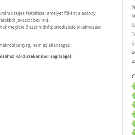
S
S
ktárak teljes feltöltése, amelyet főként alacsony
átokból javasolt bevinni.
S
oknak megfelelő szénhidrátperiodizáció alkalmazása
S
T
ó makrotápanyag, nem az ellenséged!
Ü
zéséhez kérd szakember segítségét!
Z
Z
C