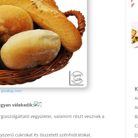
:
pixabay.com
K
A
gyan vélekedik:
A
giaszolgáltató vegyületei, valamint részt vesznek a
B
C
szerű cukrokat és összetett szénhidrátokat.