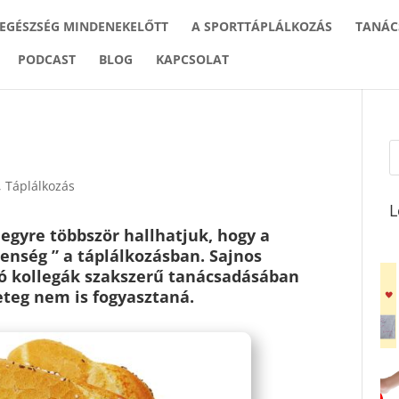
 EGÉSZSÉG MINDENEKELŐTT
A SPORTTÁPLÁLKOZÁS
TANÁC
PODCAST
BLOG
KAPCSOLAT
,
Táplálkozás
L
egyre többször hallhatjuk, hogy a
enség ” a táplálkozásban. Sajnos
zó kollegák szakszerű tanácsadásában
beteg nem is fogyasztaná.