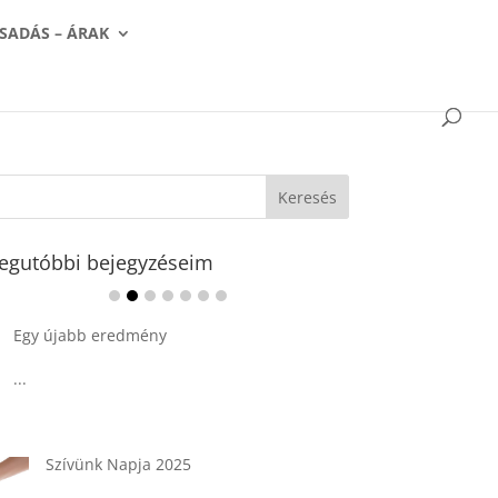
SADÁS – ÁRAK
egutóbbi bejegyzéseim
Ádvent 1. vasárnapja🌟
...
Tárkonyos csirkeragu leves
csurgatott tésztával