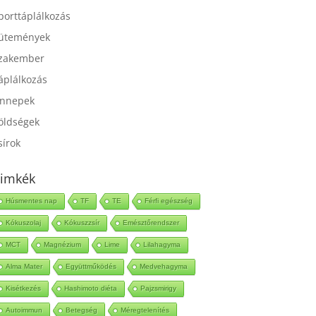
port
porttáplálkozás
ütemények
zakember
áplálkozás
nnepek
öldségek
sírok
imkék
Húsmentes nap
TF
TE
Férfi egészség
Kókuszolaj
Kókuszzsír
Emésztőrendszer
MCT
Magnézium
Lime
Lilahagyma
Alma Mater
Együttműködés
Medvehagyma
Kisétkezés
Hashimoto diéta
Pajzsmirigy