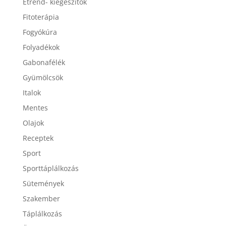
Étrend- kiegészítők
Fitoterápia
Fogyókúra
Folyadékok
Gabonafélék
Gyümölcsök
Italok
Mentes
Olajok
Receptek
Sport
Sporttáplálkozás
Sütemények
Szakember
Táplálkozás