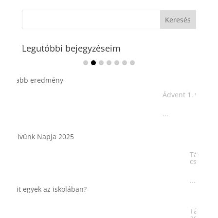
Legutóbbi bejegyzéseim
Ádvent 1. vasárnapja🌟
...
Tárkonyos csirkeragu leves
csurgatott tésztával
...
Táplálkozással az egészséges
agyműködésért, a MIND étrend