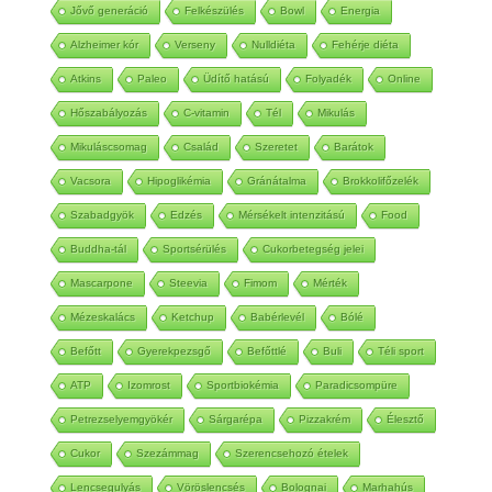
Jővő generáció
Felkészülés
Bowl
Energia
Alzheimer kór
Verseny
Nulldiéta
Fehérje diéta
Atkins
Paleo
Üdítő hatású
Folyadék
Online
Hőszabályozás
C-vitamin
Tél
Mikulás
Mikuláscsomag
Család
Szeretet
Barátok
Vacsora
Hipoglikémia
Gránátalma
Brokkolifőzelék
Szabadgyök
Edzés
Mérsékelt intenzitású
Food
Buddha-tál
Sportsérülés
Cukorbetegség jelei
Mascarpone
Steevia
Fimom
Mérték
Mézeskalács
Ketchup
Babérlevél
Bólé
Befőtt
Gyerekpezsgő
Befőttlé
Buli
Téli sport
ATP
Izomrost
Sportbiokémia
Paradicsompüre
Petrezselyemgyökér
Sárgarépa
Pizzakrém
Élesztő
Cukor
Szezámmag
Szerencsehozó ételek