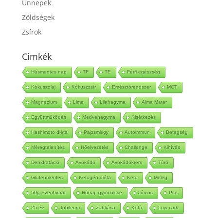
Ünnepek
Zöldségek
Zsírok
Cimkék
Húsmentes nap
TF
TE
Férfi egészség
Kókuszolaj
Kókuszzsír
Emésztőrendszer
MCT
Magnézium
Lime
Lilahagyma
Alma Mater
Együttműködés
Medvehagyma
Kisétkezés
Hashimoto diéta
Pajzsmirigy
Autoimmun
Betegség
Méregtelenítés
Hőelvezetés
Challenge
Kihívás
Dehidratáció
Avokádó
Avokádókrém
Túró
Gluténmentes
Ketogén diéta
Keto
Meleg
50g Szénhidrát
Hónap gyümölcse
Június
Pite
25 év
Jubileum
Zabkása
Kefír
Low carb