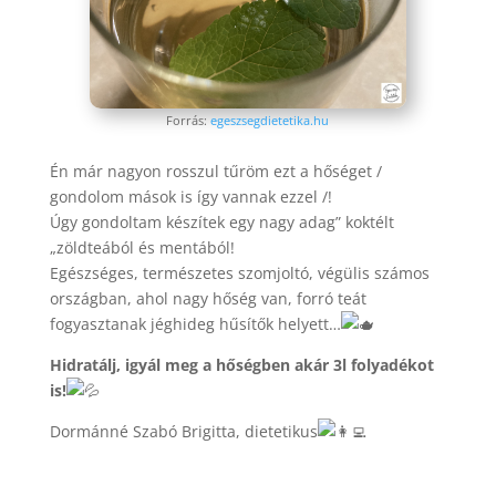
Forrás:
egeszsegdietetika.hu
Én már nagyon rosszul tűröm ezt a hőséget /
gondolom mások is így vannak ezzel /!
Úgy
gondoltam készítek egy nagy adag” koktélt
„zöldteából és mentából!
Egészséges, természetes szomjoltó, végülis számos
országban, ahol nagy hőség van, forró teát
fogyasztanak jéghideg hűsítők helyett…
Hidratálj, igyál meg a hőségben akár 3l folyadékot
is!
Dormánné Szabó Brigitta, dietetikus