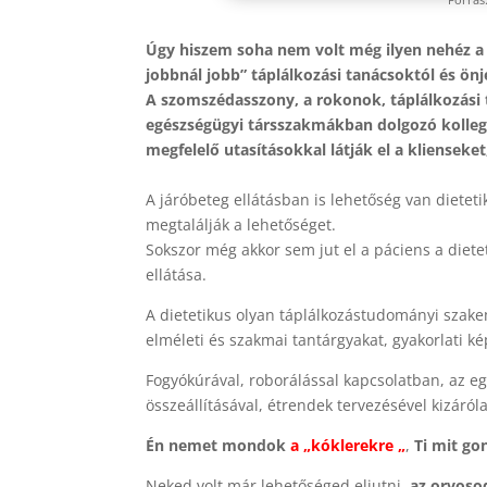
Úgy hiszem soha nem volt még ilyen nehéz a
jobbnál jobb” táplálkozási tanácsoktól és önj
A szomszédasszony, a rokonok, táplálkozási 
egészségügyi társszakmákban dolgozó kolle
megfelelő utasításokkal látják el a klienseket
A járóbeteg ellátásban is lehetőség van dietet
megtalálják a lehetőséget.
Sokszor még akkor sem jut el a páciens a diete
ellátása.
A dietetikus olyan táplálkozástudományi szake
elméleti és szakmai tantárgyakat, gyakorlati k
Fogyókúrával, roborálással kapcsolatban, az e
összeállításával, étrendek tervezésével kizáról
Én nemet mondok
a „kóklerekre „
,
Ti mit go
Neked volt már lehetőséged eljutni,
az orvoso