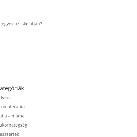
...
Táplálkozással az
egészséges
agyműködésért, a MIND
étrend
...
ategóriák
dvent
romaterápia
aba – mama
ukorbetegség