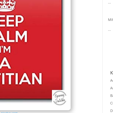
K
A
A
B
C
:
pixabay.com