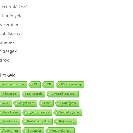
port
porttáplálkozás
ütemények
zakember
áplálkozás
nnepek
öldségek
sírok
imkék
Húsmentes nap
TF
TE
Férfi egészség
Kókuszolaj
Kókuszzsír
Emésztőrendszer
MCT
Magnézium
Lime
Lilahagyma
Alma Mater
Együttműködés
Medvehagyma
Kisétkezés
Hashimoto diéta
Pajzsmirigy