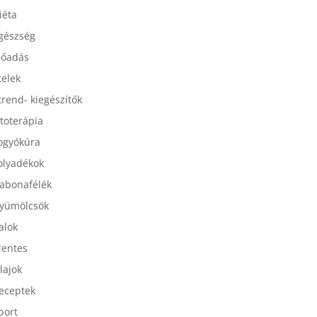
esszertek
iéta
gészség
lőadás
telek
trend- kiegészítők
itoterápia
ogyókúra
olyadékok
abonafélék
yümölcsök
talok
entes
lajok
eceptek