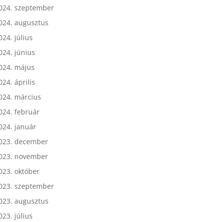
024. október
024. szeptember
024. augusztus
024. július
024. június
024. május
024. április
024. március
024. február
024. január
023. december
023. november
023. október
023. szeptember
023. augusztus