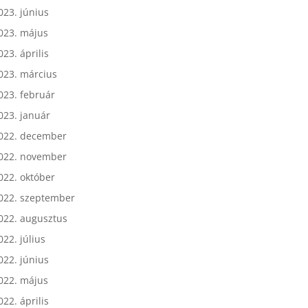
023. július
023. június
023. május
023. április
023. március
023. február
023. január
022. december
022. november
022. október
022. szeptember
022. augusztus
022. július
022. június
022. május