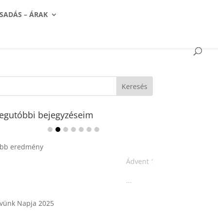
SADÁS – ÁRAK
egutóbbi bejegyzéseim
Ádvent 1. vasárnapja🌟
...
Tárkonyos csirkeragu leves
csurgatott tésztával