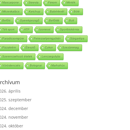
Mascarpone
Steevia
Fimom
Mérték
Mézeskalács
Ketchup
Babérlevél
Bólé
Befőtt
Gyerekpezsgő
Befőttlé
Buli
Téli sport
ATP
Izomrost
Sportbiokémia
Paradicsompüre
Petrezselyemgyökér
Sárgarépa
Pizzakrém
Élesztő
Cukor
Szezámmag
Szerencsehozó ételek
Lencsegulyás
Vöröslencsés
Bolognai
Marhahús
rchívum
026. április
025. szeptember
024. december
024. november