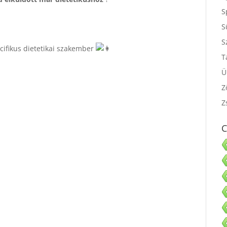
S
S
S
cifikus dietetikai szakember
S
T
Ü
Z
Z
C