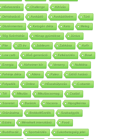
Autoimmun
Betegség
Méregtelenítés
Hőelvezetés
Challenge
Kihívás
Dehidratáció
Avokádó
Avokádókrém
Túró
Gluténmentes
Ketogén diéta
Keto
Meleg
50g Szénhidrát
Hónap gyümölcse
Június
Pite
25 év
Jubileum
Zabkása
Kefír
Low carb
Jővő generáció
Felkészülés
Bowl
Energia
Alzheimer kór
Verseny
Nulldiéta
Fehérje diéta
Atkins
Paleo
Üdítő hatású
Folyadék
Online
Hőszabályozás
C-vitamin
Tél
Mikulás
Mikuláscsomag
Család
Szeretet
Barátok
Vacsora
Hipoglikémia
Gránátalma
Brokkolifőzelék
Szabadgyök
Edzés
Mérsékelt intenzitású
Food
Buddha-tál
Sportsérülés
Cukorbetegség jelei