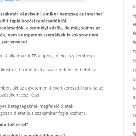
D
D
 szakmát képviselni, amikor hemzseg az Internet”
elölt táplálkozási tanácsadóktól.
E
tanácsadók, a személyi edzők, de még sajnos az
E
gák, nem kompetens személyek is sokszor nem
É
, pácienseket.
É
ikust alkalmazni TB alapon, felelős szakemberek
F
F
tikushoz, ha kötelező a szakrendelésen belül az
F
G
mber, aki az egyetemen 4 éven keresztül tanulja az
G
épzéseken vesz részt.
I
gyes betegségeknek megfelelő diéták
M
agosan dietetikus szakember foglalkozhat !!!
O
ndoltok erről?
R
d elküldött már dietetikushoz
?