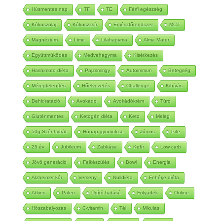
Cimkék
Húsmentes nap
TF
TE
Férfi egészség
Kókuszolaj
Kókuszzsír
Emésztőrendszer
MCT
Magnézium
Lime
Lilahagyma
Alma Mater
Együttműködés
Medvehagyma
Kisétkezés
Hashimoto diéta
Pajzsmirigy
Autoimmun
Betegség
Méregtelenítés
Hőelvezetés
Challenge
Kihívás
Dehidratáció
Avokádó
Avokádókrém
Túró
Gluténmentes
Ketogén diéta
Keto
Meleg
50g Szénhidrát
Hónap gyümölcse
Június
Pite
25 év
Jubileum
Zabkása
Kefír
Low carb
Jővő generáció
Felkészülés
Bowl
Energia
Alzheimer kór
Verseny
Nulldiéta
Fehérje diéta
Atkins
Paleo
Üdítő hatású
Folyadék
Online
Hőszabályozás
C-vitamin
Tél
Mikulás