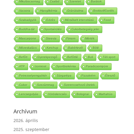
Mikuláscsomag
Család
Szeretet
Barátok
Vacsora
Hipoglikémia
Gránátalma
Brokkolifőzelék
Szabadgyök
Edzés
Mérsékelt intenzitású
Food
Buddha-tál
Sportsérülés
Cukorbetegség jelei
Mascarpone
Steevia
Fimom
Mérték
Mézeskalács
Ketchup
Babérlevél
Bólé
Befőtt
Gyerekpezsgő
Befőttlé
Buli
Téli sport
ATP
Izomrost
Sportbiokémia
Paradicsompüre
Petrezselyemgyökér
Sárgarépa
Pizzakrém
Élesztő
Cukor
Szezámmag
Szerencsehozó ételek
Lencsegulyás
Vöröslencsés
Bolognai
Marhahús
Archívum
2026. április