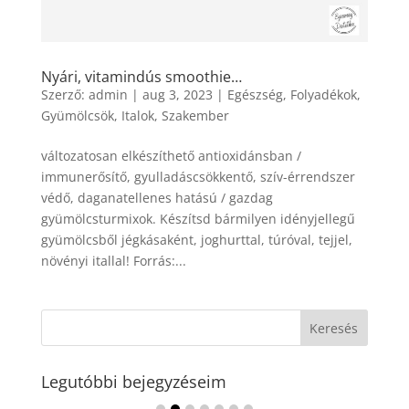
Nyári, vitamindús smoothie…
Szerző:
admin
|
aug 3, 2023
|
Egészség
,
Folyadékok
,
Gyümölcsök
,
Italok
,
Szakember
változatosan elkészíthető antioxidánsban /
immunerősítő, gyulladáscsökkentő, szív-érrendszer
védő, daganatellenes hatású / gazdag
gyümölcsturmixok. Készítsd bármilyen idényjellegű
gyümölcsből jégkásaként, joghurttal, túróval, tejjel,
növényi itallal! Forrás:...
Legutóbbi bejegyzéseim