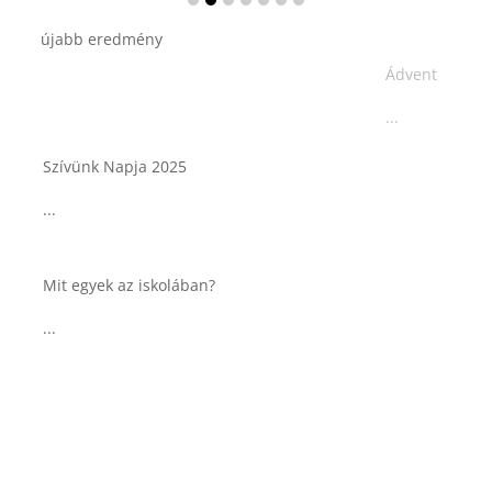
Ádvent 1. vasárnapja🌟
...
Tárkonyos csirkeragu leves
csurgatott tésztával
...
Táplálkozással az egészséges
agyműködésért, a MIND étrend
...