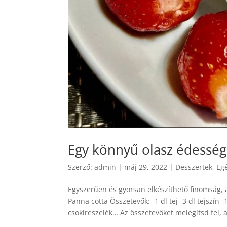
Egy könnyű olasz édesség
Szerző:
admin
|
máj 29, 2022
|
Desszertek
,
Eg
Egyszerűen és gyorsan elkészíthető finomság, 
Panna cotta Összetevők: -1 dl tej -3 dl tejszín -1
csokireszelék… Az összetevőket melegítsd fel, 