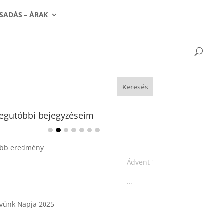
SADÁS – ÁRAK
egutóbbi bejegyzéseim
Ádvent 1. vasárnapja🌟
...
Tárkonyos csirkeragu leves
csurgatott tésztával