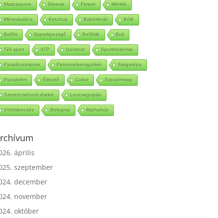
Mascarpone
Steevia
Fimom
Mérték
Mézeskalács
Ketchup
Babérlevél
Bólé
Befőtt
Gyerekpezsgő
Befőttlé
Buli
Téli sport
ATP
Izomrost
Sportbiokémia
Paradicsompüre
Petrezselyemgyökér
Sárgarépa
Pizzakrém
Élesztő
Cukor
Szezámmag
Szerencsehozó ételek
Lencsegulyás
Vöröslencsés
Bolognai
Marhahús
rchívum
026. április
025. szeptember
024. december
024. november