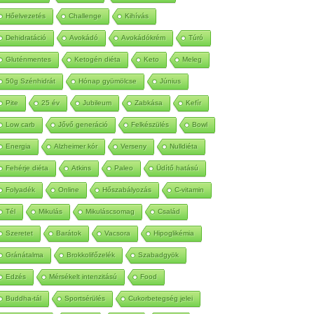
Autoimmun
Betegség
Méregtelenítés
Hőelvezetés
Challenge
Kihívás
Dehidratáció
Avokádó
Avokádókrém
Túró
Gluténmentes
Ketogén diéta
Keto
Meleg
50g Szénhidrát
Hónap gyümölcse
Június
Pite
25 év
Jubileum
Zabkása
Kefír
Low carb
Jővő generáció
Felkészülés
Bowl
Energia
Alzheimer kór
Verseny
Nulldiéta
Fehérje diéta
Atkins
Paleo
Üdítő hatású
Folyadék
Online
Hőszabályozás
C-vitamin
Tél
Mikulás
Mikuláscsomag
Család
Szeretet
Barátok
Vacsora
Hipoglikémia
Gránátalma
Brokkolifőzelék
Szabadgyök
Edzés
Mérsékelt intenzitású
Food
Buddha-tál
Sportsérülés
Cukorbetegség jelei