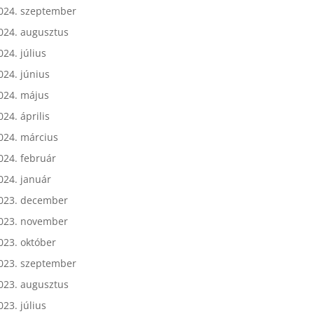
024. október
024. szeptember
024. augusztus
024. július
024. június
024. május
024. április
024. március
024. február
024. január
023. december
023. november
023. október
023. szeptember
023. augusztus