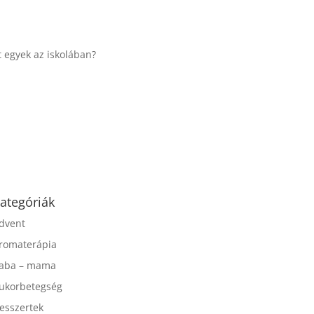
...
Táplálkozással az
egészséges
agyműködésért, a MIND
étrend
...
ategóriák
dvent
romaterápia
aba – mama
ukorbetegség