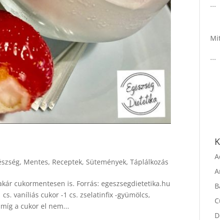
K
észség
,
Mentes
,
Receptek
,
Sütemények
,
Táplálkozás
A
A
akár cukormentesen is. Forrás: egeszsegdietetika.hu
 cs. vaníliás cukor -1 cs. zselatinfix -gyümölcs,
B
amíg a cukor el nem...
C