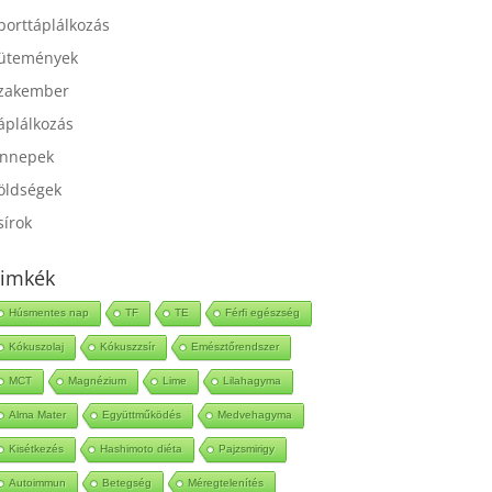
port
porttáplálkozás
ütemények
zakember
áplálkozás
nnepek
öldségek
sírok
imkék
Húsmentes nap
TF
TE
Férfi egészség
Kókuszolaj
Kókuszzsír
Emésztőrendszer
MCT
Magnézium
Lime
Lilahagyma
Alma Mater
Együttműködés
Medvehagyma
Kisétkezés
Hashimoto diéta
Pajzsmirigy