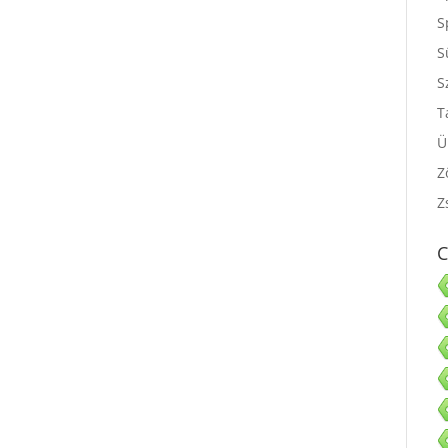
S
S
S
S
T
Ü
Z
Z
C