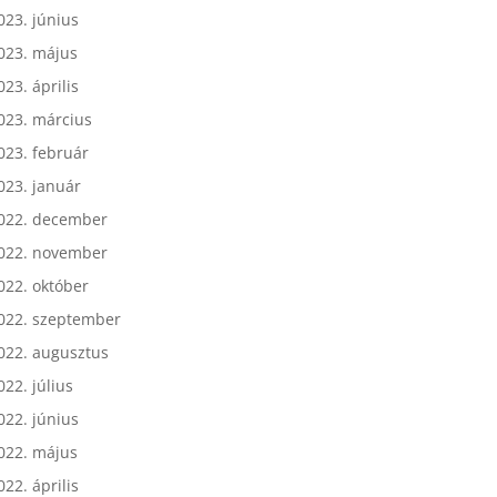
023. július
023. június
023. május
023. április
023. március
023. február
023. január
022. december
022. november
022. október
022. szeptember
022. augusztus
022. július
022. június
022. május