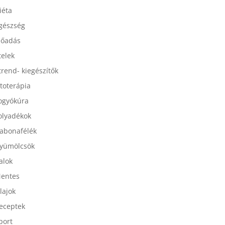
esszertek
iéta
gészség
lőadás
telek
trend- kiegészítők
itoterápia
ogyókúra
olyadékok
abonafélék
yümölcsök
talok
entes
lajok
eceptek