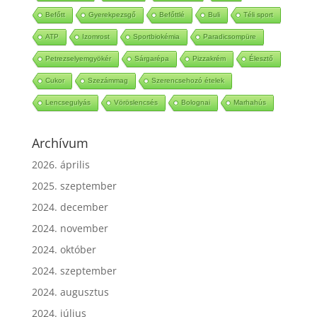
Befőtt
Gyerekpezsgő
Befőttlé
Buli
Téli sport
ATP
Izomrost
Sportbiokémia
Paradicsompüre
Petrezselyemgyökér
Sárgarépa
Pizzakrém
Élesztő
Cukor
Szezámmag
Szerencsehozó ételek
Lencsegulyás
Vöröslencsés
Bolognai
Marhahús
Archívum
2026. április
2025. szeptember
2024. december
2024. november
2024. október
2024. szeptember
2024. augusztus
2024. július