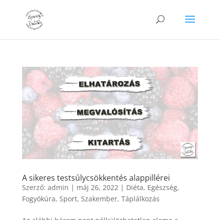
A sikeres testsúlycsökkentés alappillérei
Szerző:
admin
|
máj 26, 2022
|
Diéta
,
Egészség
,
Fogyókúra
,
Sport
,
Szakember
,
Táplálkozás