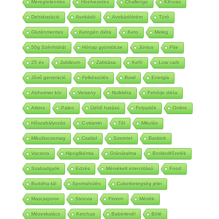
Méregtelenítés
Hőelvezetés
Challenge
Kihívás
Dehidratáció
Avokádó
Avokádókrém
Túró
Gluténmentes
Ketogén diéta
Keto
Meleg
50g Szénhidrát
Hónap gyümölcse
Június
Pite
25 év
Jubileum
Zabkása
Kefír
Low carb
Jővő generáció
Felkészülés
Bowl
Energia
Alzheimer kór
Verseny
Nulldiéta
Fehérje diéta
Atkins
Paleo
Üdítő hatású
Folyadék
Online
Hőszabályozás
C-vitamin
Tél
Mikulás
Mikuláscsomag
Család
Szeretet
Barátok
Vacsora
Hipoglikémia
Gránátalma
Brokkolifőzelék
Szabadgyök
Edzés
Mérsékelt intenzitású
Food
Buddha-tál
Sportsérülés
Cukorbetegség jelei
Mascarpone
Steevia
Fimom
Mérték
Mézeskalács
Ketchup
Babérlevél
Bólé