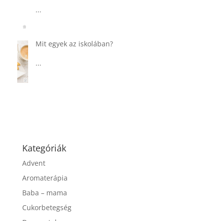
csurgatott tésztával
...
Táplálkozással az egészséges
agyműködésért, a MIND étrend
...
Kategóriák
Advent
Aromaterápia
Baba – mama
Cukorbetegség