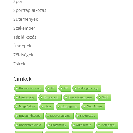
Sport
Sporttáplálkozás
Sütemények
Szakember
Táplálkozás
Ünnepek
Zöldségek
Zsírok
Cimkék
Húsmentes nap
TF
TE
Férfi egészség
Kókuszolaj
Kókuszzsír
Emésztőrendszer
MCT
Magnézium
Lime
Lilahagyma
Alma Mater
Együttműködés
Medvehagyma
Kisétkezés
Hashimoto diéta
Pajzsmirigy
Autoimmun
Betegség