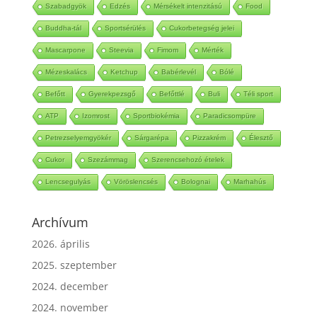
Szabadgyök
Edzés
Mérsékelt intenzitású
Food
Buddha-tál
Sportsérülés
Cukorbetegség jelei
Mascarpone
Steevia
Fimom
Mérték
Mézeskalács
Ketchup
Babérlevél
Bólé
Befőtt
Gyerekpezsgő
Befőttlé
Buli
Téli sport
ATP
Izomrost
Sportbiokémia
Paradicsompüre
Petrezselyemgyökér
Sárgarépa
Pizzakrém
Élesztő
Cukor
Szezámmag
Szerencsehozó ételek
Lencsegulyás
Vöröslencsés
Bolognai
Marhahús
Archívum
2026. április
2025. szeptember
2024. december