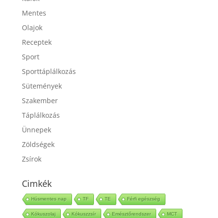
Italok
Mentes
Olajok
Receptek
Sport
Sporttáplálkozás
Sütemények
Szakember
Táplálkozás
Ünnepek
Zöldségek
Zsírok
Cimkék
Húsmentes nap
TF
TE
Férfi egészség