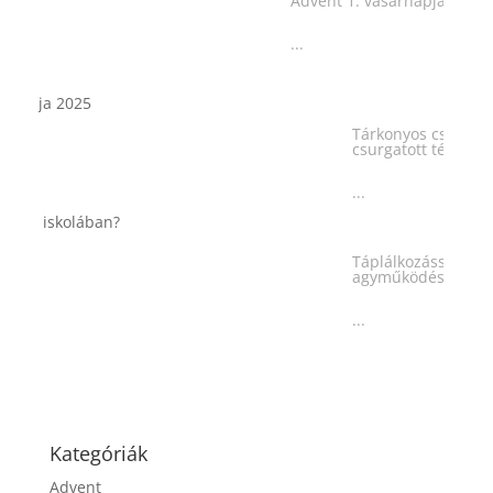
...
Tárkonyos csirkeragu leves
csurgatott tésztával
...
Táplálkozással az egészséges
agyműködésért, a MIND étrend
...
Kategóriák