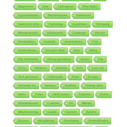
Kókuszolaj
Kókuszzsír
Emésztőrendszer
MCT
Magnézium
Lime
Lilahagyma
Alma Mater
Együttműködés
Medvehagyma
Kisétkezés
Hashimoto diéta
Pajzsmirigy
Autoimmun
Betegség
Méregtelenítés
Hőelvezetés
Challenge
Kihívás
Dehidratáció
Avokádó
Avokádókrém
Túró
Gluténmentes
Ketogén diéta
Keto
Meleg
50g Szénhidrát
Hónap gyümölcse
Június
Pite
25 év
Jubileum
Zabkása
Kefír
Low carb
Jővő generáció
Felkészülés
Bowl
Energia
Alzheimer kór
Verseny
Nulldiéta
Fehérje diéta
Atkins
Paleo
Üdítő hatású
Folyadék
Online
Hőszabályozás
C-vitamin
Tél
Mikulás
Mikuláscsomag
Család
Szeretet
Barátok
Vacsora
Hipoglikémia
Gránátalma
Brokkolifőzelék