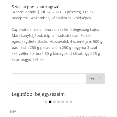
Szicíliai padlizsánragu🍆
Szerző:
admin
|
júl 24, 2023
|
Egészség
,
Ételek
,
Receptek
,
Szakember
,
Táplálkozás
,
Zöldségek
Caponata alla siciliana , olasz különlegesség Lajos
Mari konyhájából, icipici módosítással. Forrás:
egeszsegdietetika.hu Hozzávalók 4 személyre: 500 g
padlizsán 250 g paradicsom 250 g hagyma 3 szál
szárzeller só, bors 50 g kimagozott olívabogyó 25 g
kapribogyó 1+5 ek....
Legutóbbi bejegyzéseim
Ádvent 1. vasárnapja🌟