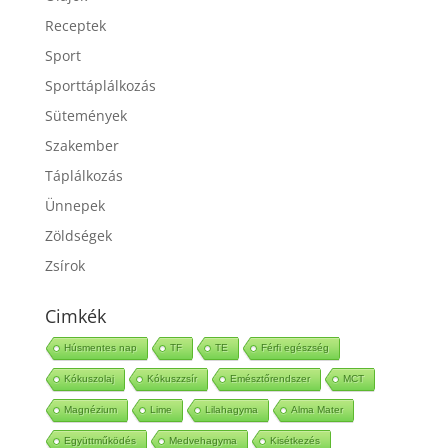
Receptek
Sport
Sporttáplálkozás
Sütemények
Szakember
Táplálkozás
Ünnepek
Zöldségek
Zsírok
Cimkék
Húsmentes nap
TF
TE
Férfi egészség
Kókuszolaj
Kókuszzsír
Emésztőrendszer
MCT
Magnézium
Lime
Lilahagyma
Alma Mater
Együttműködés
Medvehagyma
Kisétkezés