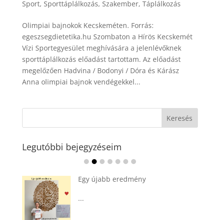
Sport
,
Sporttáplálkozás
,
Szakember
,
Táplálkozás
Olimpiai bajnokok Kecskeméten. Forrás:
egeszsegdietetika.hu Szombaton a Hírös Kecskemét
Vízi Sportegyesület meghívására a jelenlévőknek
sporttáplálkozás előadást tartottam. Az előadást
megelőzően Hadvina / Bodonyi / Dóra és Kárász
Anna olimpiai bajnok vendégekkel...
Legutóbbi bejegyzéseim
Ádvent 1. vasárnapja🌟
...