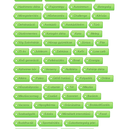
Hashimoto diéta
Pajzsmirigy
Autoimmun
Betegség
Méregtelenítés
Hőelvezetés
Challenge
Kihívás
Dehidratáció
Avokádó
Avokádókrém
Túró
Gluténmentes
Ketogén diéta
Keto
Meleg
50g Szénhidrát
Hónap gyümölcse
Június
Pite
25 év
Jubileum
Zabkása
Kefír
Low carb
Jővő generáció
Felkészülés
Bowl
Energia
Alzheimer kór
Verseny
Nulldiéta
Fehérje diéta
Atkins
Paleo
Üdítő hatású
Folyadék
Online
Hőszabályozás
C-vitamin
Tél
Mikulás
Mikuláscsomag
Család
Szeretet
Barátok
Vacsora
Hipoglikémia
Gránátalma
Brokkolifőzelék
Szabadgyök
Edzés
Mérsékelt intenzitású
Food
Buddha-tál
Sportsérülés
Cukorbetegség jelei