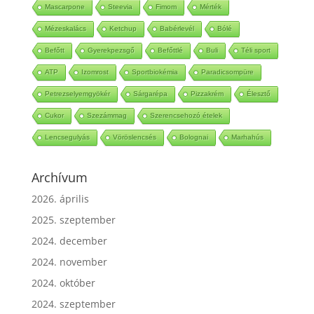
Mascarpone
Steevia
Fimom
Mérték
Mézeskalács
Ketchup
Babérlevél
Bólé
Befőtt
Gyerekpezsgő
Befőttlé
Buli
Téli sport
ATP
Izomrost
Sportbiokémia
Paradicsompüre
Petrezselyemgyökér
Sárgarépa
Pizzakrém
Élesztő
Cukor
Szezámmag
Szerencsehozó ételek
Lencsegulyás
Vöröslencsés
Bolognai
Marhahús
Archívum
2026. április
2025. szeptember
2024. december
2024. november
2024. október
2024. szeptember