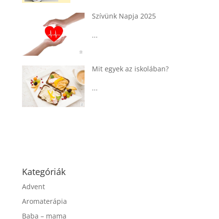
Tárkonyos csirkeragu leves
csurgatott tésztával
...
ban?
Táplálkozással az egészséges
agyműködésért, a MIND étrend
...
Kategóriák
Advent
Aromaterápia
Baba – mama