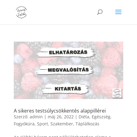
A sikeres testsúlycsökkentés alappillérei
Szerző:
admin
|
máj 26, 2022
|
Diéta
,
Egészség
,
Fogyókúra
,
Sport
,
Szakember
,
Táplálkozás