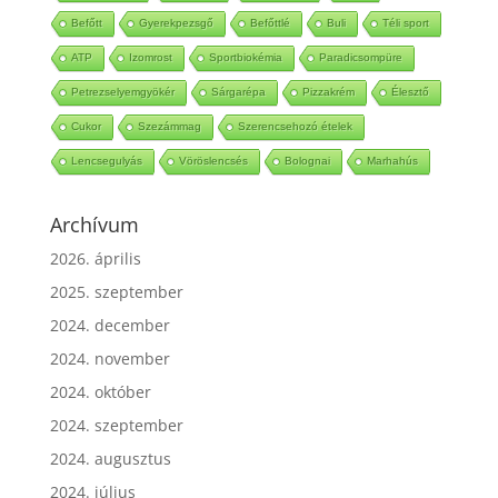
Befőtt
Gyerekpezsgő
Befőttlé
Buli
Téli sport
ATP
Izomrost
Sportbiokémia
Paradicsompüre
Petrezselyemgyökér
Sárgarépa
Pizzakrém
Élesztő
Cukor
Szezámmag
Szerencsehozó ételek
Lencsegulyás
Vöröslencsés
Bolognai
Marhahús
Archívum
2026. április
2025. szeptember
2024. december
2024. november
2024. október
2024. szeptember
2024. augusztus
2024. július