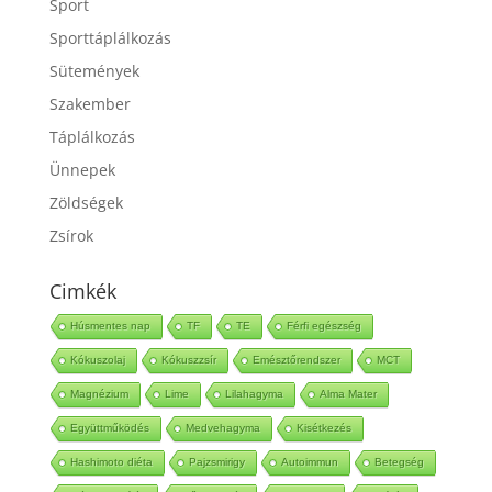
Sport
Sporttáplálkozás
Sütemények
Szakember
Táplálkozás
Ünnepek
Zöldségek
Zsírok
Cimkék
Húsmentes nap
TF
TE
Férfi egészség
Kókuszolaj
Kókuszzsír
Emésztőrendszer
MCT
Magnézium
Lime
Lilahagyma
Alma Mater
Együttműködés
Medvehagyma
Kisétkezés
Hashimoto diéta
Pajzsmirigy
Autoimmun
Betegség