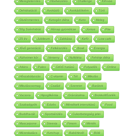
Méregtelenítés
Hőelvezetés
Challenge
Kihívás
Dehidratáció
Avokádó
Avokádókrém
Túró
Gluténmentes
Ketogén diéta
Keto
Meleg
50g Szénhidrát
Hónap gyümölcse
Június
Pite
25 év
Jubileum
Zabkása
Kefír
Low carb
Jővő generáció
Felkészülés
Bowl
Energia
Alzheimer kór
Verseny
Nulldiéta
Fehérje diéta
Atkins
Paleo
Üdítő hatású
Folyadék
Online
Hőszabályozás
C-vitamin
Tél
Mikulás
Mikuláscsomag
Család
Szeretet
Barátok
Vacsora
Hipoglikémia
Gránátalma
Brokkolifőzelék
Szabadgyök
Edzés
Mérsékelt intenzitású
Food
Buddha-tál
Sportsérülés
Cukorbetegség jelei
Mascarpone
Steevia
Fimom
Mérték
Mézeskalács
Ketchup
Babérlevél
Bólé