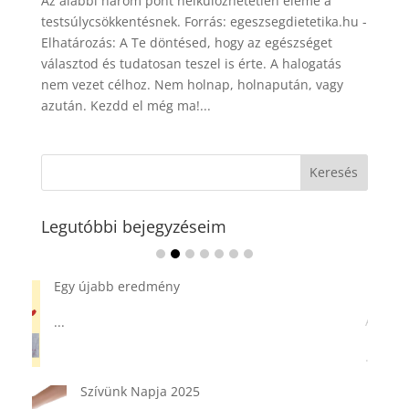
Az alábbi három pont nélkülözhetetlen eleme a
testsúlycsökkentésnek. Forrás: egeszsegdietetika.hu -
Elhatározás: A Te döntésed, hogy az egészséget
választod és tudatosan teszel is érte. A halogatás
nem vezet célhoz. Nem holnap, holnapután, vagy
azután. Kezdd el még ma!...
Legutóbbi bejegyzéseim
Ádvent 1. vasárnapja🌟
...
Tárkonyos csirkeragu leves