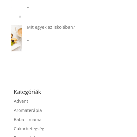
csurgatott tésztával
...
Táplálkozással az egészséges
agyműködésért, a MIND étrend
...
Kategóriák
Advent
Aromaterápia
Baba – mama
Cukorbetegség