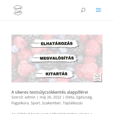
A sikeres testsúlycsökkentés alappillérei
Szerző:
admin
|
máj 26, 2022
|
Diéta
,
Egészség
,
Fogyókúra
,
Sport
,
Szakember
,
Táplálkozás