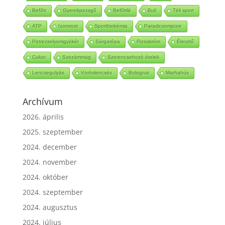
Mézeskalács
Ketchup
Babérlevél
Bólé
Befőtt
Gyerekpezsgő
Befőttlé
Buli
Téli sport
ATP
Izomrost
Sportbiokémia
Paradicsompüre
Petrezselyemgyökér
Sárgarépa
Pizzakrém
Élesztő
Cukor
Szezámmag
Szerencsehozó ételek
Lencsegulyás
Vöröslencsés
Bolognai
Marhahús
Archívum
2026. április
2025. szeptember
2024. december
2024. november
2024. október
2024. szeptember
2024. augusztus