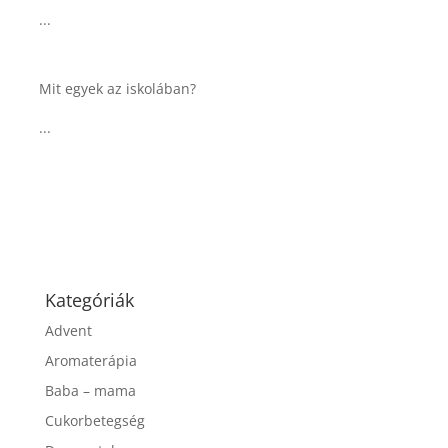
csurgatott tésztával
...
Táplálkozással az egészséges
agyműködésért, a MIND étrend
...
Kategóriák
Advent
Aromaterápia
Baba – mama
Cukorbetegség