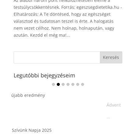
Az alábbi három pont nélkülözhetetlen eleme a
testsúlycsökkentésnek. Forrás: egeszsegdietetika.hu -
Elhatározás: A Te döntésed, hogy az egészséget
választod és tudatosan teszel is érte. A halogatás
nem vezet célhoz. Nem holnap, holnapután, vagy
azután. Kezdd el még ma!...
Legutóbbi bejegyzéseim
Ádvent 1. vasárnapja🌟
...
Tárkonyos csirkeragu leves