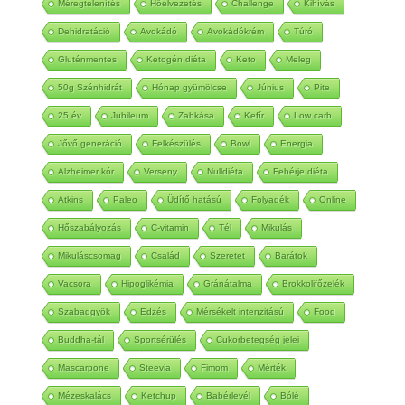
Méregtelenítés
Hőelvezetés
Challenge
Kihívás
Dehidratáció
Avokádó
Avokádókrém
Túró
Gluténmentes
Ketogén diéta
Keto
Meleg
50g Szénhidrát
Hónap gyümölcse
Június
Pite
25 év
Jubileum
Zabkása
Kefír
Low carb
Jővő generáció
Felkészülés
Bowl
Energia
Alzheimer kór
Verseny
Nulldiéta
Fehérje diéta
Atkins
Paleo
Üdítő hatású
Folyadék
Online
Hőszabályozás
C-vitamin
Tél
Mikulás
Mikuláscsomag
Család
Szeretet
Barátok
Vacsora
Hipoglikémia
Gránátalma
Brokkolifőzelék
Szabadgyök
Edzés
Mérsékelt intenzitású
Food
Buddha-tál
Sportsérülés
Cukorbetegség jelei
Mascarpone
Steevia
Fimom
Mérték