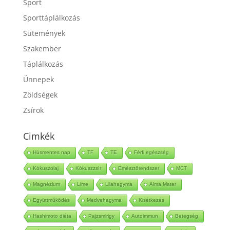
Sport
Sporttáplálkozás
Sütemények
Szakember
Táplálkozás
Ünnepek
Zöldségek
Zsírok
Cimkék
Húsmentes nap
TF
TE
Férfi egészség
Kókuszolaj
Kókuszzsír
Emésztőrendszer
MCT
Magnézium
Lime
Lilahagyma
Alma Mater
Együttműködés
Medvehagyma
Kisétkezés
Hashimoto diéta
Pajzsmirigy
Autoimmun
Betegség