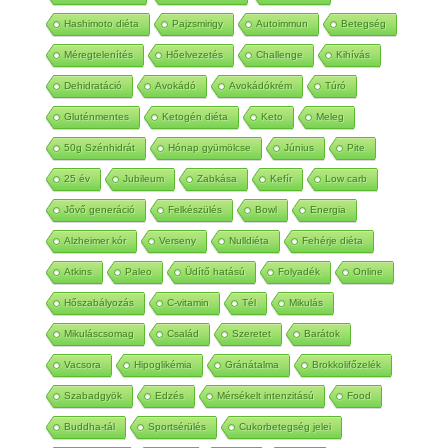
Hashimoto diéta
Pajzsmirigy
Autoimmun
Betegség
Méregtelenítés
Hőelvezetés
Challenge
Kihívás
Dehidratáció
Avokádó
Avokádókrém
Túró
Gluténmentes
Ketogén diéta
Keto
Meleg
50g Szénhidrát
Hónap gyümölcse
Június
Pite
25 év
Jubileum
Zabkása
Kefír
Low carb
Jővő generáció
Felkészülés
Bowl
Energia
Alzheimer kór
Verseny
Nulldiéta
Fehérje diéta
Atkins
Paleo
Üdítő hatású
Folyadék
Online
Hőszabályozás
C-vitamin
Tél
Mikulás
Mikuláscsomag
Család
Szeretet
Barátok
Vacsora
Hipoglikémia
Gránátalma
Brokkolifőzelék
Szabadgyök
Edzés
Mérsékelt intenzitású
Food
Buddha-tál
Sportsérülés
Cukorbetegség jelei