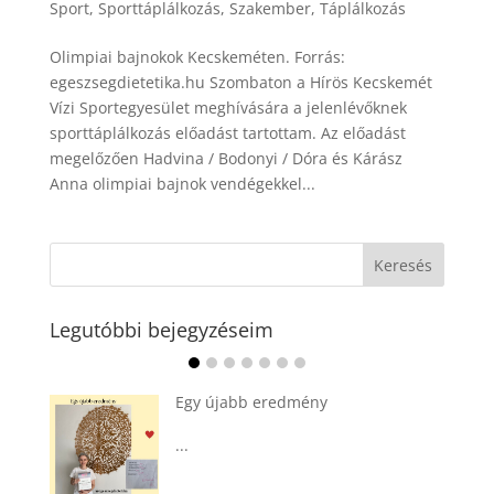
Sport
,
Sporttáplálkozás
,
Szakember
,
Táplálkozás
Olimpiai bajnokok Kecskeméten. Forrás:
egeszsegdietetika.hu Szombaton a Hírös Kecskemét
Vízi Sportegyesület meghívására a jelenlévőknek
sporttáplálkozás előadást tartottam. Az előadást
megelőzően Hadvina / Bodonyi / Dóra és Kárász
Anna olimpiai bajnok vendégekkel...
Legutóbbi bejegyzéseim
jabb eredmény
Ádvent 1. vasárnapja
...