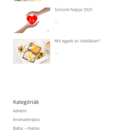
zívünk Napja 2025
Tárkonyos csi
csurgatott tés
...
t egyek az iskolában?
Táplálkozássa
agyműködésér
...
Kategóriák
Advent
Aromaterápia
Baba – mama