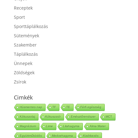
Receptek
Sport
Sporttáplálkozás
Sütemények
Szakember
Táplálkozás
Ünnepek
Zöldségek
Zsírok
Cimkék
Húsmentes nap
TF
TE
Férfi egészség
Kókuszolaj
Kókuszzsír
Emésztőrendszer
MCT
Magnézium
Lime
Lilahagyma
Alma Mater
Együttműködés
Medvehagyma
Kisétkezés