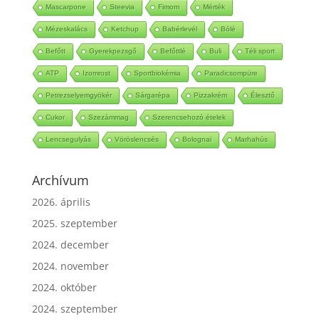
Mascarpone
Steevia
Fimom
Mérték
Mézeskalács
Ketchup
Babérlevél
Bólé
Befőtt
Gyerekpezsgő
Befőttlé
Buli
Téli sport
ATP
Izomrost
Sportbiokémia
Paradicsompüre
Petrezselyemgyökér
Sárgarépa
Pizzakrém
Élesztő
Cukor
Szezámmag
Szerencsehozó ételek
Lencsegulyás
Vöröslencsés
Bolognai
Marhahús
Archívum
2026. április
2025. szeptember
2024. december
2024. november
2024. október
2024. szeptember