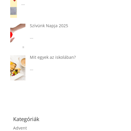
...
Tárkonyos csirkeragu leves
csurgatott tésztával
...
Táplálkozással az egészséges
agyműködésért, a MIND étrend
...
Kategóriák
Advent