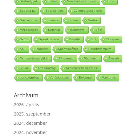
Szabadgyök
Edzés
Mérsékelt intenzitású
Food
Buddha-tál
Sportsérülés
Cukorbetegség jelei
Mascarpone
Steevia
Fimom
Mérték
Mézeskalács
Ketchup
Babérlevél
Bólé
Befőtt
Gyerekpezsgő
Befőttlé
Buli
Téli sport
ATP
Izomrost
Sportbiokémia
Paradicsompüre
Petrezselyemgyökér
Sárgarépa
Pizzakrém
Élesztő
Cukor
Szezámmag
Szerencsehozó ételek
Lencsegulyás
Vöröslencsés
Bolognai
Marhahús
Archívum
2026. április
2025. szeptember
2024. december
2024. november