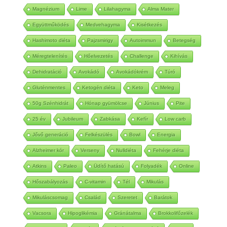
Magnézium
Lime
Lilahagyma
Alma Mater
Együttműködés
Medvehagyma
Kisétkezés
Hashimoto diéta
Pajzsmirigy
Autoimmun
Betegség
Méregtelenítés
Hőelvezetés
Challenge
Kihívás
Dehidratáció
Avokádó
Avokádókrém
Túró
Gluténmentes
Ketogén diéta
Keto
Meleg
50g Szénhidrát
Hónap gyümölcse
Június
Pite
25 év
Jubileum
Zabkása
Kefír
Low carb
Jővő generáció
Felkészülés
Bowl
Energia
Alzheimer kór
Verseny
Nulldiéta
Fehérje diéta
Atkins
Paleo
Üdítő hatású
Folyadék
Online
Hőszabályozás
C-vitamin
Tél
Mikulás
Mikuláscsomag
Család
Szeretet
Barátok
Vacsora
Hipoglikémia
Gránátalma
Brokkolifőzelék