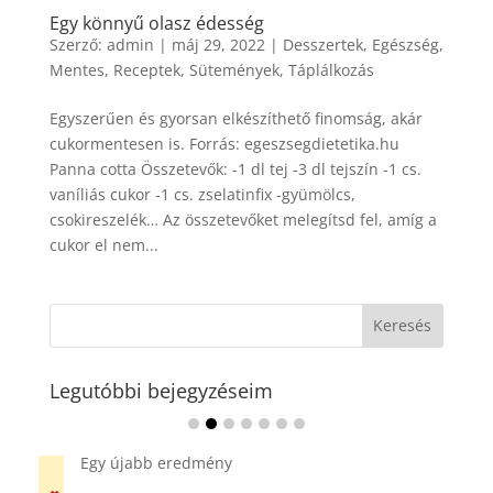
Egy könnyű olasz édesség
Szerző:
admin
|
máj 29, 2022
|
Desszertek
,
Egészség
,
Mentes
,
Receptek
,
Sütemények
,
Táplálkozás
Egyszerűen és gyorsan elkészíthető finomság, akár
cukormentesen is. Forrás: egeszsegdietetika.hu
Panna cotta Összetevők: -1 dl tej -3 dl tejszín -1 cs.
vaníliás cukor -1 cs. zselatinfix -gyümölcs,
csokireszelék… Az összetevőket melegítsd fel, amíg a
cukor el nem...
Legutóbbi bejegyzéseim
Ádvent 1. vasárnapja🌟