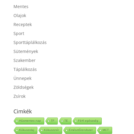
Mentes
Olajok
Receptek
Sport
Sporttáplálkozás
Sütemények
Szakember
Táplálkozás
Ünnepek
Zöldségek
Zsírok
Cimkék
Húsmentes nap
TF
TE
Férfi egészség
Kókuszolaj
Kókuszzsír
Emésztőrendszer
MCT