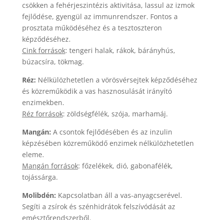
csökken a fehérjeszintézis aktivitása, lassul az izmok
fejlődése, gyengül az immunrendszer. Fontos a
prosztata működéséhez és a tesztoszteron
képződéséhez.
Cink források
: tengeri halak, rákok, bárányhús,
búzacsíra, tökmag.
Réz:
Nélkülözhetetlen a vörösvérsejtek képződéséhez
és közreműködik a vas hasznosulását irányító
enzimekben.
Réz források
: zöldségfélék, szója, marhamáj.
Mangán:
A csontok fejlődésében és az inzulin
képzésében közreműködő enzimek nélkülözhetetlen
eleme.
Mangán források
: főzelékek, dió, gabonafélék,
tojássárga.
Molibdén:
Kapcsolatban áll a vas-anyagcserével.
Segíti a zsírok és szénhidrátok felszívódását az
emésztőrendszerből.