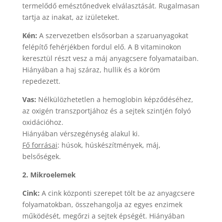
termelődő emésztőnedvek elválasztását. Rugalmasan
tartja az inakat, az izületeket.
Kén:
A szervezetben elsősorban a szaruanyagokat
felépítő fehérjékben fordul elő. A B vitaminokon
keresztül részt vesz a máj anyagcsere folyamataiban.
Hiányában a haj száraz, hullik és a köröm
repedezett.
Vas:
Nélkülözhetetlen a hemoglobin képződéséhez,
az oxigén transzportjához és a sejtek szintjén folyó
oxidációhoz.
Hiányában vérszegénység alakul ki.
Fő forrásai
: húsok, húskészítmények, máj,
belsőségek.
2. Mikroelemek
Cink:
A cink központi szerepet tölt be az anyagcsere
folyamatokban, összehangolja az egyes enzimek
működését, megőrzi a sejtek épségét. Hiányában