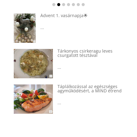
Ádvent 1. vasárnapja🌟
...
Tárkonyos csirkeragu leves
csurgatott tésztával
...
Táplálkozással az egészséges
agyműködésért, a MIND étrend
...