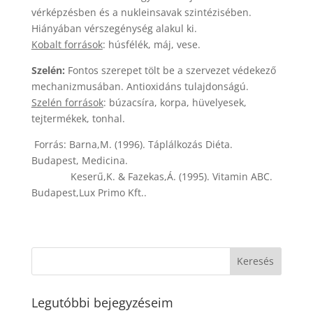
vérképzésben és a nukleinsavak szintézisében.
Hiányában vérszegénység alakul ki.
Kobalt források
: húsfélék, máj, vese.
Szelén:
Fontos szerepet tölt be a szervezet védekező
mechanizmusában. Antioxidáns tulajdonságú.
Szelén források
: búzacsíra, korpa, hüvelyesek,
tejtermékek, tonhal.
Forrás: Barna,M. (1996). Táplálkozás Diéta.
Budapest, Medicina.
Keserű,K. & Fazekas,Á. (1995). Vitamin ABC.
Budapest,Lux Primo Kft..
Legutóbbi bejegyzéseim