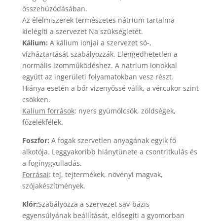
összehúzódásában.
Az élelmiszerek természetes nátrium tartalma
kielégíti a szervezet Na szükségletét.
Kálium:
A kálium ionjai a szervezet só-,
vízháztartását szabályozzák. Elengedhetetlen a
normális izomműködéshez. A natrium ionokkal
együtt az ingerületi folyamatokban vesz részt.
Hiánya esetén a bőr vizenyőssé válik, a vércukor szint
csökken.
Kalium források
: nyers gyümölcsök, zöldségek,
főzelékfélék.
Foszfor:
A fogak szervetlen anyagának egyik fő
alkotója. Leggyakoribb hiánytünete a csontritkulás és
a fogínygyulladás.
Forrásai
: tej, tejtermékek, növényi magvak,
szójakészítmények.
Klór:
Szabályozza a szervezet sav-bázis
egyensúlyának beállítását, elősegíti a gyomorban