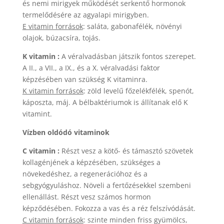
és nemi mirigyek működését serkentő hormonok
termelődésére az agyalapi mirigyben.
E vitamin források
: saláta, gabonafélék, növényi
olajok, búzacsíra, tojás.
K vitamin :
A véralvadásban játszik fontos szerepet.
A II., a VII., a IX., és a X. véralvadási faktor
képzésében van szükség K vitaminra.
K vitamin források
: zöld levelű főzelékfélék, spenót,
káposzta, máj. A bélbaktériumok is állítanak elő K
vitamint.
Vízben oldódó vitaminok
C vitamin :
Részt vesz a kötő- és támasztó szövetek
kollagénjének a képzésében, szükséges a
növekedéshez, a regenerációhoz és a
sebgyógyuláshoz. Növeli a fertőzésekkel szembeni
ellenállást. Részt vesz számos hormon
képződésében. Fokozza a vas és a réz felszívódását.
C vitamin források
: szinte minden friss gyümölcs,