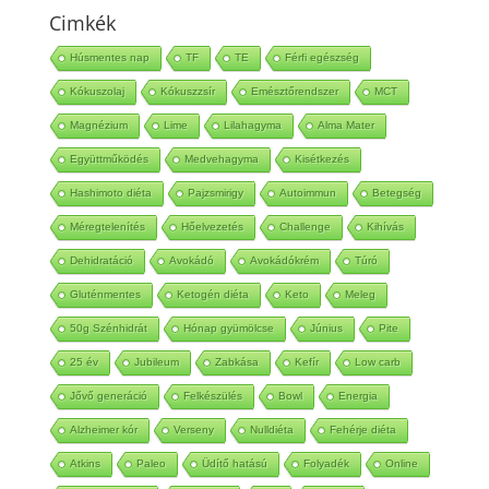
Cimkék
Húsmentes nap
TF
TE
Férfi egészség
Kókuszolaj
Kókuszzsír
Emésztőrendszer
MCT
Magnézium
Lime
Lilahagyma
Alma Mater
Együttműködés
Medvehagyma
Kisétkezés
Hashimoto diéta
Pajzsmirigy
Autoimmun
Betegség
Méregtelenítés
Hőelvezetés
Challenge
Kihívás
Dehidratáció
Avokádó
Avokádókrém
Túró
Gluténmentes
Ketogén diéta
Keto
Meleg
50g Szénhidrát
Hónap gyümölcse
Június
Pite
25 év
Jubileum
Zabkása
Kefír
Low carb
Jővő generáció
Felkészülés
Bowl
Energia
Alzheimer kór
Verseny
Nulldiéta
Fehérje diéta
Atkins
Paleo
Üdítő hatású
Folyadék
Online