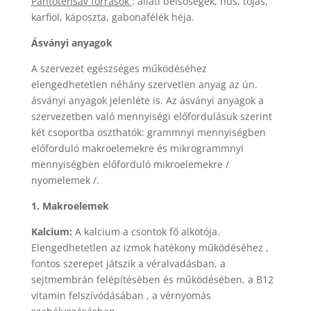
Pantoténsav források
: állati belsőségek, hús, tojás,
karfiol, káposzta, gabonafélék héja.
Ásványi anyagok
A szervezet egészséges működéséhez
elengedhetetlen néhány szervetlen anyag az ún.
ásványi anyagok jelenléte is. Az ásványi anyagok a
szervezetben való mennyiségi előfordulásuk szerint
két csoportba oszthatók: grammnyi mennyiségben
előforduló makroelemekre és mikrogrammnyi
mennyiségben előforduló mikroelemekre /
nyomelemek /.
1. Makroelemek
Kalcium:
A kalcium a csontok fő alkotója.
Elengedhetetlen az izmok hatékony működéséhez ,
fontos szerepet játszik a véralvadásban, a
sejtmembrán felépítésében és működésében, a B12
vitamin felszívódásában , a vérnyomás