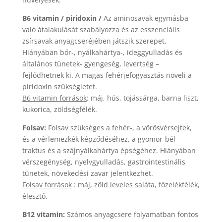
B6 vitamin / piridoxin /
Az aminosavak egymásba
való átalakulását szabályozza és az esszenciális
zsírsavak anyagcseréjében játszik szerepet.
Hiányában bőr-, nyálkahártya-, ideggyulladás és
általános tünetek- gyengeség, levertség –
fejlődhetnek ki. A magas fehérjefogyasztás növeli a
piridoxin szükségletet.
B6 vitamin források
: máj, hús, tojássárga, barna liszt,
kukorica, zöldségfélék.
Folsav:
Folsav szükséges a fehér-, a vörösvérsejtek,
és a vérlemezkék képződéséhez, a gyomor-bél
traktus és a szájnyálkahártya épségéhez. Hiányában
vérszegénység, nyelvgyulladás, gastrointestinális
tünetek, növekedési zavar jelentkezhet.
Folsav források
: máj, zöld leveles saláta, főzelékfélék,
élesztő.
B12 vitamin:
Számos anyagcsere folyamatban fontos