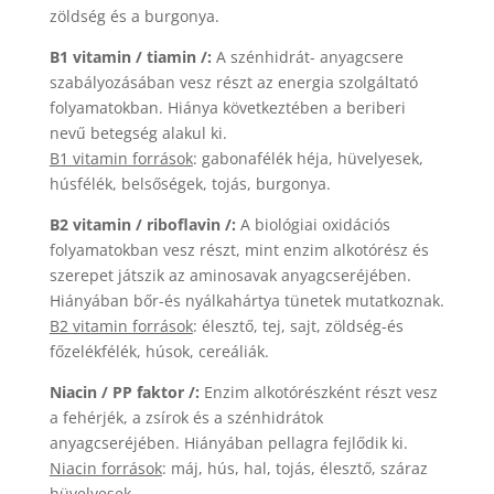
zöldség és a burgonya.
B1 vitamin / tiamin /:
A szénhidrát- anyagcsere
szabályozásában vesz részt az energia szolgáltató
folyamatokban. Hiánya következtében a beriberi
nevű betegség alakul ki.
B1 vitamin források
: gabonafélék héja, hüvelyesek,
húsfélék, belsőségek, tojás, burgonya.
B2 vitamin / riboflavin /:
A biológiai oxidációs
folyamatokban vesz részt, mint enzim alkotórész és
szerepet játszik az aminosavak anyagcseréjében.
Hiányában bőr-és nyálkahártya tünetek mutatkoznak.
B2 vitamin források
: élesztő, tej, sajt, zöldség-és
főzelékfélék, húsok, cereáliák.
Niacin / PP faktor /:
Enzim alkotórészként részt vesz
a fehérjék, a zsírok és a szénhidrátok
anyagcseréjében. Hiányában pellagra fejlődik ki.
Niacin források
: máj, hús, hal, tojás, élesztő, száraz
hüvelyesek.