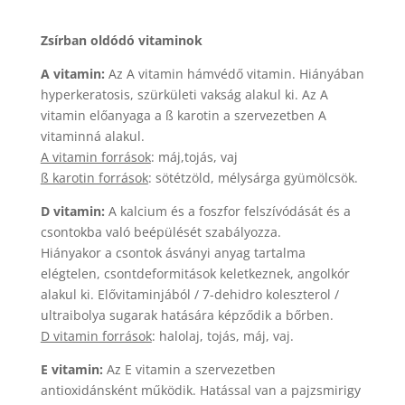
Zsírban oldódó vitaminok
A vitamin:
Az A vitamin hámvédő vitamin. Hiányában
hyperkeratosis, szürkületi vakság alakul ki. Az A
vitamin előanyaga a ß karotin a szervezetben A
vitaminná alakul.
A vitamin források
: máj,tojás, vaj
ß karotin források
: sötétzöld, mélysárga gyümölcsök.
D vitamin:
A kalcium és a foszfor felszívódását és a
csontokba való beépülését szabályozza.
Hiányakor a csontok ásványi anyag tartalma
elégtelen, csontdeformitások keletkeznek, angolkór
alakul ki. Elővitaminjából / 7-dehidro koleszterol /
ultraibolya sugarak hatására képződik a bőrben.
D vitamin források
: halolaj, tojás, máj, vaj.
E vitamin:
Az E vitamin a szervezetben
antioxidánsként működik. Hatással van a pajzsmirigy