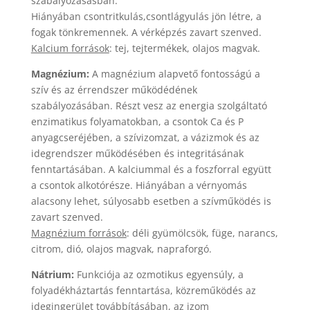
szabályozásásban.
Hiányában csontritkulás,csontlágyulás jön létre, a
fogak tönkremennek. A vérképzés zavart szenved.
Kalcium források
: tej, tejtermékek, olajos magvak.
Magnézium:
A magnézium alapvető fontosságú a
szív és az érrendszer működédének
szabályozásában. Részt vesz az energia szolgáltató
enzimatikus folyamatokban, a csontok Ca és P
anyagcseréjében, a szívizomzat, a vázizmok és az
idegrendszer működésében és integritásának
fenntartásában. A kalciummal és a foszforral együtt
a csontok alkotórésze. Hiányában a vérnyomás
alacsony lehet, súlyosabb esetben a szívműködés is
zavart szenved.
Magnézium források
: déli gyümölcsök, füge, narancs,
citrom, dió, olajos magvak, napraforgó.
Nátrium:
Funkciója az ozmotikus egyensúly, a
folyadékháztartás fenntartása, közreműködés az
idegingerület továbbításában, az izom