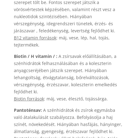
szerepet tölt be. Fontos szerepet játszik a
vörösvértestek képzésében, valamint részt vesz a
nukleotidok szintézisében. Hiányában
vérszegénység, idegrendszeri tünetek, érzés- és
járászavar , feledékenység, levertség fejlődhet ki.
B12 vitamin források
: máj, vese, lép, hal, tojás,
tejtermékek.
Biotin / H vitamin / :
A zsírsavak előállításában, a
szénhidrátok felhasználásában és a koleszterin
anyagcseréjében játszik szerepet. Hiányában
lehangoltság, étvágytalanság, bőrelváltozások,
vérszegénység, érzészavar, koleszterin emelkedés
fejlődhet ki.
Biotin források
: máj, vese, élesztő, tojássárga.
Pantoténsav:
A szénhidrátok és zsírok egymásba
való átalakulását szabályozza. Befolyásolja a haj
színét, növekedését. Hiányában hasfájás, hányinger,
álmatlanság, gyengeség, érzészavar fejlődhet ki.