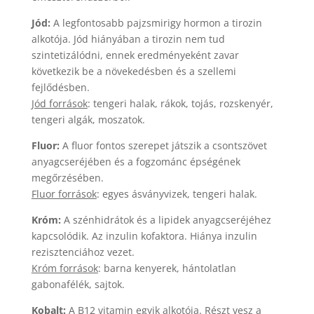
Jód:
A legfontosabb pajzsmirigy hormon a tirozin
alkotója. Jód hiányában a tirozin nem tud
szintetizálódni, ennek eredményeként zavar
következik be a növekedésben és a szellemi
fejlődésben.
Jód források
: tengeri halak, rákok, tojás, rozskenyér,
tengeri algák, moszatok.
Fluor:
A fluor fontos szerepet játszik a csontszövet
anyagcseréjében és a fogzománc épségének
megőrzésében.
Fluor források
: egyes ásványvizek, tengeri halak.
Króm:
A szénhidrátok és a lipidek anyagcseréjéhez
kapcsolódik. Az inzulin kofaktora. Hiánya inzulin
rezisztenciához vezet.
Króm források
: barna kenyerek, hántolatlan
gabonafélék, sajtok.
Kobalt:
A B12 vitamin egyik alkotója. Részt vesz a