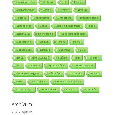
Hőszabályozás
C-vitamin
Tél
Mikulás
Mikuláscsomag
Család
Szeretet
Barátok
Vacsora
Hipoglikémia
Gránátalma
Brokkolifőzelék
Szabadgyök
Edzés
Mérsékelt intenzitású
Food
Buddha-tál
Sportsérülés
Cukorbetegség jelei
Mascarpone
Steevia
Fimom
Mérték
Mézeskalács
Ketchup
Babérlevél
Bólé
Befőtt
Gyerekpezsgő
Befőttlé
Buli
Téli sport
ATP
Izomrost
Sportbiokémia
Paradicsompüre
Petrezselyemgyökér
Sárgarépa
Pizzakrém
Élesztő
Cukor
Szezámmag
Szerencsehozó ételek
Lencsegulyás
Vöröslencsés
Bolognai
Marhahús
Archívum
2026. április