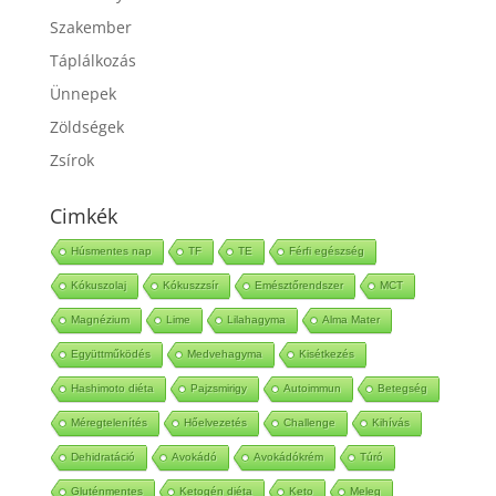
Sütemények
Szakember
Táplálkozás
Ünnepek
Zöldségek
Zsírok
Cimkék
Húsmentes nap
TF
TE
Férfi egészség
Kókuszolaj
Kókuszzsír
Emésztőrendszer
MCT
Magnézium
Lime
Lilahagyma
Alma Mater
Együttműködés
Medvehagyma
Kisétkezés
Hashimoto diéta
Pajzsmirigy
Autoimmun
Betegség
Méregtelenítés
Hőelvezetés
Challenge
Kihívás
Dehidratáció
Avokádó
Avokádókrém
Túró