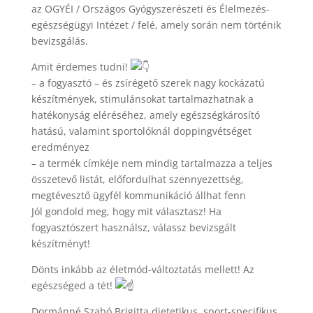
az OGYÉI / Országos Gyógyszerészeti és Élelmezés-
egészségügyi Intézet / felé, amely során nem történik
bevizsgálás.
Amit érdemes tudni!
– a fogyasztó – és zsírégető szerek nagy kockázatú
készítmények, stimulánsokat tartalmazhatnak a
hatékonyság eléréséhez, amely egészségkárosító
hatású, valamint sportolóknál doppingvétséget
eredményez
– a termék címkéje nem mindig tartalmazza a teljes
összetevő listát, előfordulhat szennyezettség,
megtévesztő ügyfél kommunikáció állhat fenn
Jól gondold meg, hogy mit választasz! Ha
fogyasztószert használsz, válassz bevizsgált
készítményt!
Dönts inkább az életmód-változtatás mellett! Az
egészséged a tét!
Dormánné Szabó Brigitta dietetikus, sport-specifikus