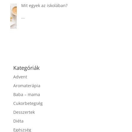
Táplálkozással az egészséges
agyműködésért, a MIND étrend
...
Kategóriák
Advent
Aromaterápia
Baba – mama
Cukorbetegség
Desszertek
Diéta