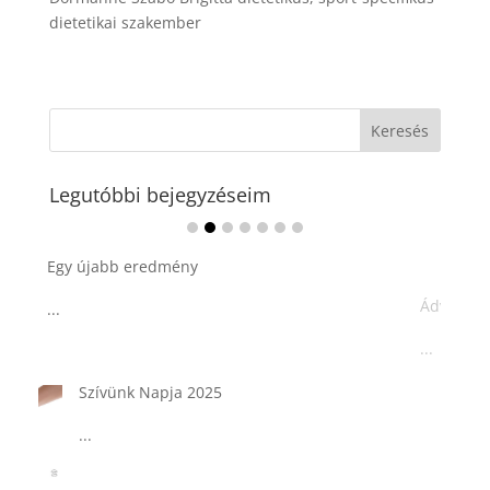
dietetikai szakember
Legutóbbi bejegyzéseim
Ádvent 1. vasárnapja🌟
...
Tárkonyos csirkeragu leves
csurgatott tésztával
...