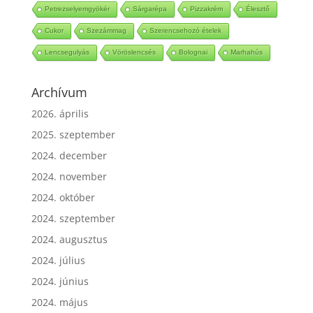
ATP
Izomrost
Sportbiokémia
Paradicsompüre
Petrezselyemgyökér
Sárgarépa
Pizzakrém
Élesztő
Cukor
Szezámmag
Szerencsehozó ételek
Lencsegulyás
Vöröslencsés
Bolognai
Marhahús
Archívum
2026. április
2025. szeptember
2024. december
2024. november
2024. október
2024. szeptember
2024. augusztus
2024. július
2024. június