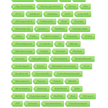
Gluténmentes
Ketogén diéta
Keto
Meleg
50g Szénhidrát
Hónap gyümölcse
Június
Pite
25 év
Jubileum
Zabkása
Kefír
Low carb
Jővő generáció
Felkészülés
Bowl
Energia
Alzheimer kór
Verseny
Nulldiéta
Fehérje diéta
Atkins
Paleo
Üdítő hatású
Folyadék
Online
Hőszabályozás
C-vitamin
Tél
Mikulás
Mikuláscsomag
Család
Szeretet
Barátok
Vacsora
Hipoglikémia
Gránátalma
Brokkolifőzelék
Szabadgyök
Edzés
Mérsékelt intenzitású
Food
Buddha-tál
Sportsérülés
Cukorbetegség jelei
Mascarpone
Steevia
Fimom
Mérték
Mézeskalács
Ketchup
Babérlevél
Bólé
Befőtt
Gyerekpezsgő
Befőttlé
Buli
Téli sport