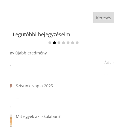
Legutóbbi bejegyzéseim
Ádvent 1. vasárnapja🌟
...
Tárkonyos csirkeragu leves
csurgatott tésztával
...
Táplálkozással az egészséges
agyműködésért, a MIND étrend