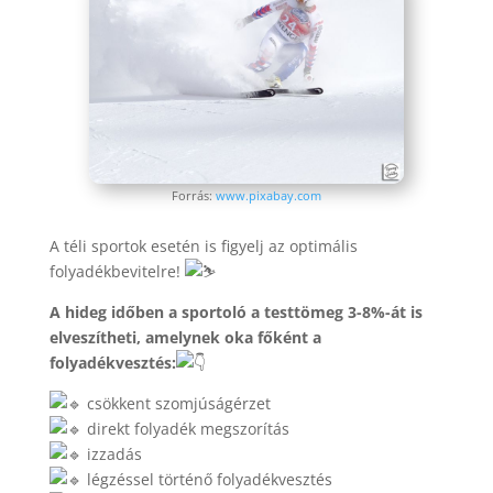
Forrás:
www.pixabay.com
A téli sportok esetén is figyelj az optimális
folyadékbevitelre!
A hideg időben a sportoló a testtömeg 3-8%-át is
elveszítheti, amelynek oka főként a
folyadékvesztés:
csökkent szomjúságérzet
direkt folyadék megszorítás
izzadás
légzéssel történő folyadékvesztés