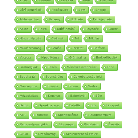
25 év
Jubileum
Zabkása
Kefír
Low carb
Jővő generáció
Felkészülés
Bowl
Energia
Alzheimer kór
Verseny
Nulldiéta
Fehérje diéta
Atkins
Paleo
Üdítő hatású
Folyadék
Online
Hőszabályozás
C-vitamin
Tél
Mikulás
Mikuláscsomag
Család
Szeretet
Barátok
Vacsora
Hipoglikémia
Gránátalma
Brokkolifőzelék
Szabadgyök
Edzés
Mérsékelt intenzitású
Food
Buddha-tál
Sportsérülés
Cukorbetegség jelei
Mascarpone
Steevia
Fimom
Mérték
Mézeskalács
Ketchup
Babérlevél
Bólé
Befőtt
Gyerekpezsgő
Befőttlé
Buli
Téli sport
ATP
Izomrost
Sportbiokémia
Paradicsompüre
Petrezselyemgyökér
Sárgarépa
Pizzakrém
Élesztő