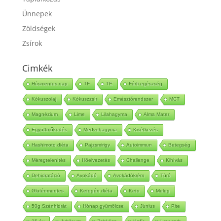
Táplálkozás
Ünnepek
Zöldségek
Zsírok
Cimkék
Húsmentes nap
TF
TE
Férfi egészség
Kókuszolaj
Kókuszzsír
Emésztőrendszer
MCT
Magnézium
Lime
Lilahagyma
Alma Mater
Együttműködés
Medvehagyma
Kisétkezés
Hashimoto diéta
Pajzsmirigy
Autoimmun
Betegség
Méregtelenítés
Hőelvezetés
Challenge
Kihívás
Dehidratáció
Avokádó
Avokádókrém
Túró
Gluténmentes
Ketogén diéta
Keto
Meleg
50g Szénhidrát
Hónap gyümölcse
Június
Pite