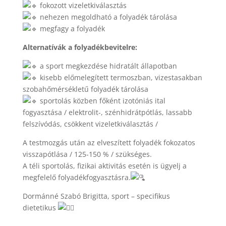
fokozott vizeletkiválasztás
nehezen megoldható a folyadék tárolása
megfagy a folyadék
Alternatívák a folyadékbevitelre:
a sport megkezdése hidratált állapotban
kisebb előmelegített termoszban, vizestasakban
szobahőmérsékletű folyadék tárolása
sportolás közben főként izotóniás ital
fogyasztása / elektrolit-, szénhidrátpótlás, lassabb
felszívódás, csökkent vizeletkiválasztás /
A testmozgás után az elveszített folyadék fokozatos
visszapótlása / 125-150 % / szükséges.
A téli sportolás, fizikai aktivitás esetén is ügyelj a
megfelelő folyadékfogyasztásra.
Dormánné Szabó Brigitta, sport – specifikus
dietetikus